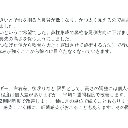
きいとそれを削ると鼻背が低くなり、かつ太く見えるので高
ました。
いというご希望でした。鼻柱形成で鼻柱を尾側方向に下げま
鼻先の高さを保つようにしました。
つなげた傷から軟骨を大きく露出させて施術する方法）で行
だ赤みが強くここから徐々に目立たなくなっていきます。
ギー、左右差、後戻りなど 限界として、高さの調整には個
：程度は個人差がありますが、 平均２週間程度で改善します。
ら2週間程度で改善します。 稀に月の単位で続くこともありま
。 感染：ごく稀に、細菌感染がおこることもあります。その