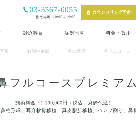
03-3567-0055
カウンセリング予約
10:00 - 19:00
受付時間
ス
診療科目
症例写真
料金・費用
写真
お顔の治療
鼻の整形
鼻フルコース
鼻フルコースプレミア
施術料金：1,100,000円（税込、麻酔代込）
、鼻柱形成、耳介軟骨移植、真皮脂肪移植、ハンプ削り、鼻