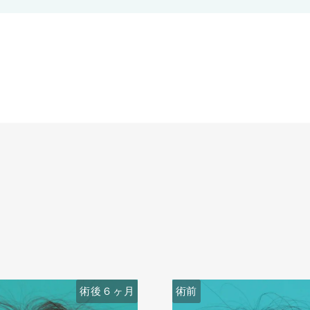
術後６ヶ月
術前
術前