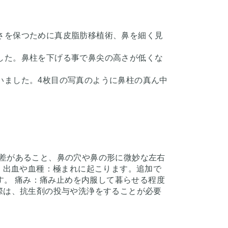
さを保つために真皮脂肪移植術、鼻を細く見
した。鼻柱を下げる事で鼻尖の高さが低くな
いました。4枚目の写真のように鼻柱の真ん中
人差があること、鼻の穴や鼻の形に微妙な左右
 出血や血種：極まれに起こります。追加で
す。 痛み：痛み止めを内服して暮らせる程度
際は、抗生剤の投与や洗浄をすることが必要