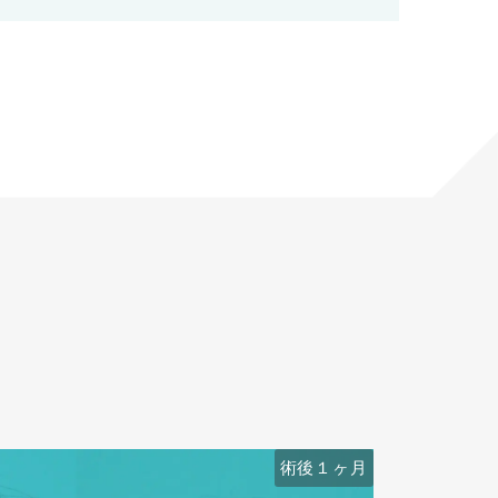
術後６ヶ月
術後１ヶ月
術前
術前