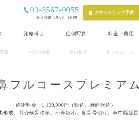
03-3567-0055
カウンセリング予約
10:00 - 19:00
受付時間
ス
診療科目
症例写真
料金・費用
写真
お顔の治療
鼻の整形
鼻フルコース
鼻フルコースプレミア
施術料金：1,100,000円（税込、麻酔代込）
尖形成、耳介軟骨移植、小鼻縮小、鼻骨骨切り、鼻中隔延長