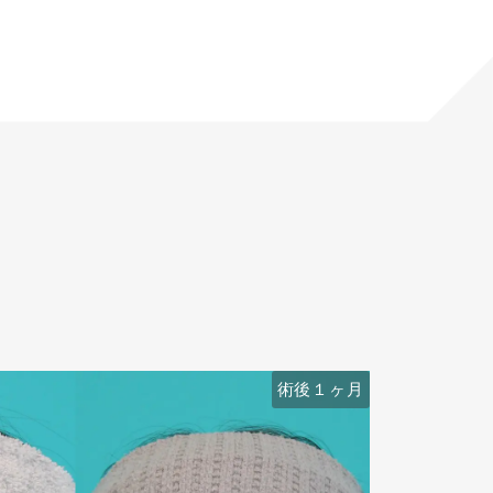
術後６ヶ月
術後１ヶ月
術前
術前