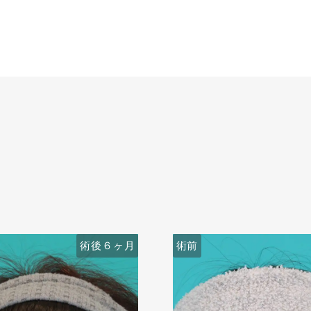
術後６ヶ月
術前
術前