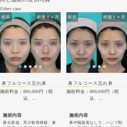
Other case
術前
術前
術後６ヶ月
術前
術前
術後６ヶ月
術後１ヶ月
術後１ヶ月
鼻フルコース忘れ鼻
鼻フルコース忘れ鼻
施術料金：
880,000円（税
施術料金：
880,000円（税
込、...
込、...
施術内容
施術内容
鼻尖形成、耳介軟骨移植、鼻
鼻中隔延長なしで、ハンプ削