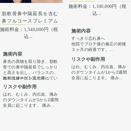
施術料金：
1,100,000円（税
込...
肋軟骨鼻中隔延長を含む
鼻フルコースプレミアム
施術料金：
1,540,000円（税
施術内容
込...
すっきり忘れ鼻へ
他院でプロテ後の修正の術後
３ヶ月の経過です。
施術内容
ただ高さを出すだけでは”いか
リスクや副作用
にも感”が出てしまいバランス
鼻先の異物を取り除き、肋軟
が整わないことがございま
はれ、むくみ、内出血、痛み
骨での鼻中隔延長でしっかり
す。
のダウンタイムが1から2週間
と高さを出し、バランスのと
今回は鼻中隔延長で鼻先含め
全員に起こります。 痛みは3
れた洗練された忘れ鼻に
施術はオープン法で行ってい
整えています。
から4日は痛み止めを飲んで
『鼻先〜鼻先の低さが悩み。
ます。鼻柱に傷がつき、赤み
リスクや副作用
骨切り幅寄せと小鼻縮小もす
生活。 1週間くらいすると押
オステオポールを抜去して、
がでますが、3ヶ月〜半年ほ
ることで、正面からの印象も
はれ、むくみ、内出血、痛み
さえると痛い程度になりま
しっかり高さを出したい。』
どで色味は抜けて目立ちづら
手術後1ヶ月でスッキリして
すっきり整えています。
のダウンタイムが1から2週間
す。内出血は平均2週間くら
というお悩みで受診されまし
くなってきます。
いますが、ここからよりスッ
全員に起こります。 痛みは3
いで目立たなくなります。 稀
た。
キリし、半年ほどで完成とな
から4日は痛み止めを飲んで
に感染がありますが、そのよ
オステオポールは大鼻翼軟骨
ります。
生活。 1週間くらいすると押
うな際は責任を持って当院で
を押し込んで沈んでおり、軟
鼻柱の傷もまだ赤みはありま
さえると痛い程度になりま
治療します。 仕上がりには個
骨が少し変形していました。
すが、3ヶ月〜半年ほどで色
す。内出血は平均2週間くら
人差があるので、手術を受け
オステオポールを抜去し、肋
は抜けて目立ちづらくなりま