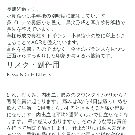
長期経過です。
小鼻縮小は半年後の別時期に施術しています。
鼻プロテで鼻筋から整え、鼻尖形成と耳介軟骨移植で
鼻先を整えています。
鼻柱形成で鼻柱を下げつつ、小鼻縮小の際に挙上もさ
せることでACRも整えています。
高さを意識するのではなく、全体のバランスを見つつ
正面からすっきりした印象を与えるお施術です。
リスク・副作用
Risks & Side Effects
はれ、むくみ、内出血、痛みのダウンタイムが1から2
週間全員に起こります。 痛みは3から4日は痛み止めを
飲んで生活。 1週間くらいすると押さえると痛い程度
になります。内出血は平均2週間くらいで目立たなくな
ります。 稀に感染がありますが、そのような際は責任
を持って当院で治療します。 仕上がりには個人差があ
るので、手術を受けた人全員がこの写真の様な変化を