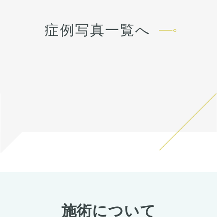
いで目立たなくなります。 稀
た人全員がこの写真の様な変
軟骨を用いて鼻中隔延長を行
す。
に感染がありますが、そのよ
化をするわけではありません
い、しっかりと高いベースを
うな際は責任を持って当院で
のでご注意下さい。 カウンセ
作りました。
症例写真一覧へ
治療します。 仕上がりには個
リングにて診察させていただ
鼻先の皮膚がオステオポール
人差があるので、手術を受け
いた上でその方一人一人の状
で薄くなっていたため、
た人全員がこの写真の様な変
態をふまえて、治療法をご提
onlayの耳介軟骨の上に真皮
化をするわけではありません
案します。
脂肪をのせることで柔らか
のでご注意下さい。 カウンセ
く、鼻先の高さをだしまし
リングにて診察させていただ
た。
いた上でその方一人一人の状
ハンプ削りとプロテーゼに
態をふまえて、治療法をご提
て、鼻筋が鼻先にかけて自然
案します。
だけどしっかりした高さにな
るように調整しました。
鼻骨幅寄せ骨切りも行い、鼻
筋のラインをスッキリとさせ
ました。
鼻柱を下げることでACRが整
い、鼻唇角がマイルドになる
ことで口元の突出感も改善し
ました。
施術について