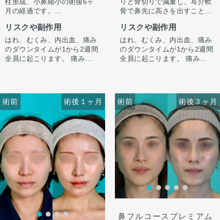
柱形成、小鼻縮小の術後6ヶ
りと骨切りで減量し、耳介軟
月の経過です。
骨で鼻先に高さを出すことで
今回はハンプ削りは行わず、
ラインを整えています。
リスクや副作用
リスクや副作用
ストラット＋耳介軟骨移植で
正面から見たときもすっきり
鼻先に高さを出し、ハンプの
するよう整えています。
はれ、むくみ、内出血、痛み
はれ、むくみ、内出血、痛み
尾側に粉砕軟骨をいれ横から
のダウンタイムが1から2週間
のダウンタイムが1から2週間
のラインを整えています。
全員に起こります。 痛みは3
全員に起こります。 痛みは3
小鼻は内側法で内側に丸みを
から4日は痛み止めを飲んで
から4日は痛み止めを飲んで
作るように縮小し、外側への
生活。 1週間くらいすると押
生活。 1週間くらいすると押
広がりを改善させています。
さえると痛い程度になりま
さえると痛い程度になりま
す。内出血は平均2週間くら
す。内出血は平均2週間くら
術前
術前
術後１ヶ月
術前
術前
術後１ヶ月
術後３ヶ月
いで目立たなくなります。 稀
いで目立たなくなります。 稀
に感染がありますが、そのよ
に感染がありますが、そのよ
うな際は責任を持って当院で
うな際は責任を持って当院で
治療します。 仕上がりには個
治療します。 仕上がりには個
人差があるので、手術を受け
人差があるので、手術を受け
た人全員がこの写真の様な変
た人全員がこの写真の様な変
化をするわけではありません
化をするわけではありません
のでご注意下さい。 カウンセ
のでご注意下さい。 カウンセ
リングにて診察させていただ
リングにて診察させていただ
いた上でその方一人一人の状
いた上でその方一人一人の状
術後３ヶ月
態をふまえて、治療法をご提
態をふまえて、治療法をご提
案します。
案します
鼻フルコースプレミアム