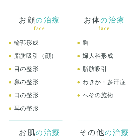
お顔
治療
お体
治療
の
の
face
face
輪郭形成
胸
脂肪吸引（顔）
婦人科形成
目の整形
脂肪吸引
鼻の整形
わきが・多汗症
口の整形
へその施術
耳の整形
お肌
治療
その他
治療
の
の