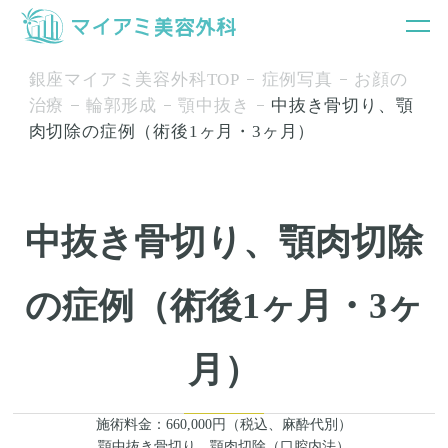
銀座マイアミ美容外科TOP
症例写真
お顔の
治療
輪郭形成
顎中抜き
中抜き骨切り、顎
肉切除の症例（術後1ヶ月・3ヶ月）
中抜き骨切り、顎肉切除
の症例（術後1ヶ月・3ヶ
月）
施術料金：660,000円（税込、麻酔代別）
顎中抜き骨切り、顎肉切除（口腔内法）