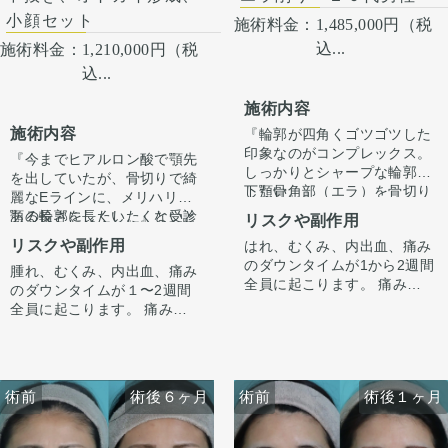
小顔セット
施術料金：
1,485,000円（税
込...
施術料金：
1,210,000円（税
込...
施術内容
施術内容
『輪郭が四角くゴツゴツした
印象なのがコンプレックス。
『今までヒアルロン酸で顎先
しっかりとシャープな輪郭に
を出していたが、骨切りで綺
したい。』
下顎骨角部（エラ）を骨切り
麗なEラインに、メリハリの
というお悩みで受診されまし
にて切除しました。この方は
ある輪郭にしたい。』と受診
顎の長さを長くしたくないと
リスクや副作用
た。
若干外巻きタイプのエラでし
されました。
いう希望がありましたので、
リスクや副作用
はれ、むくみ、内出血、痛み
た。
中抜きの施術とあわせてオト
のダウンタイムが1から2週間
しっかりとエラの余白が削ら
腫れ、むくみ、内出血、痛み
ガイ形成させていただきまし
カウンセリング時に3Dシミュ
全員に起こります。 痛みは3
れ、四角い輪郭がシャープに
のダウンタイムが１〜2週間
た。
レーションでどのくらい顎を
から4日は痛み止めを飲んで
なり、スッキリと洗練された
全員に起こります。 痛みは
出すかをご本人様とすり合わ
生活。1週間くらいすると押
印象になりました。
3〜4日は痛み止めを飲んで生
せ、ご希望に合わせ顎を前に
また、顎、顎下を中心にフェ
さえると痛い程度になりま
外巻きのエラの為、下顎角骨
活となります。 1週間くらい
出してEラインを整えさせて
イスラインをしっかり脂肪吸
す。 内出血は平均2週間くら
切り、外板削りを行うことで
すると押さえると痛い程度に
いただきました。
引をしました。
いで目立たなくなります。 顎
正面から見てもスッキリとシ
なります。 内出血は平均2週
フェイスラインが手術前ぼや
顔の脂肪吸引はただ吸引すれ
術前
術前
術後６ヶ月
術後１ヶ月
術前
術前
術後６ヶ月
術後１ヶ月
先や下唇の痺れが出ることが
ャープな印象にりなります。
間くらいで目立たなくなりま
けた印象ですが、スッキリシ
ばいいわけではなく、バラン
あります。多くは通常1ヶ月
手術前に撮像したCTデータを
す。 顎先や下唇の痺れが出る
ャープな輪郭になりました。
ス良く吸うところはしっかり
以内に改善します。 稀に感染
元に、ご本人様と打ち合わせ
ことがあります。多くは通常
吸い、残すところは適量残す
術後4ヶ月で腫れも引いて綺