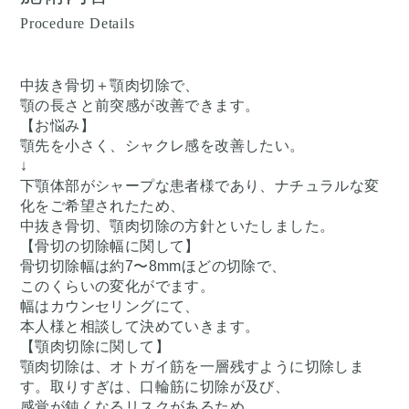
Procedure Details
中抜き骨切＋顎肉切除で、
顎の長さと前突感が改善できます。
【お悩み】
顎先を小さく、シャクレ感を改善したい。
↓
下顎体部がシャープな患者様であり、ナチュラルな変
化をご希望されたため、
中抜き骨切、顎肉切除の方針といたしました。
【骨切の切除幅に関して】
骨切切除幅は約7〜8mmほどの切除で、
このくらいの変化がでます。
幅はカウンセリングにて、
本人様と相談して決めていきます。
【顎肉切除に関して】
顎肉切除は、オトガイ筋を一層残すように切除しま
す。取りすぎは、口輪筋に切除が及び、
感覚が鈍くなるリスクがあるため、