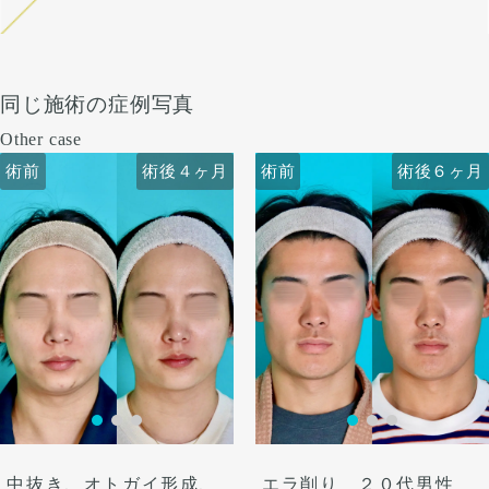
同じ施術の症例写真
Other case
術前
術前
術後４ヶ月
術後６ヶ月
術前
術前
術後４ヶ月
術後６ヶ月
中抜き、オトガイ形成、
エラ削り ２０代男性