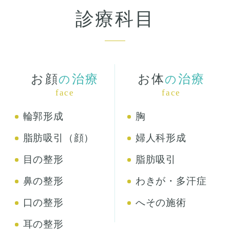
診療科目
お顔
治療
お体
治療
の
の
face
face
輪郭形成
胸
脂肪吸引（顔）
婦人科形成
目の整形
脂肪吸引
鼻の整形
わきが・多汗症
口の整形
へその施術
耳の整形