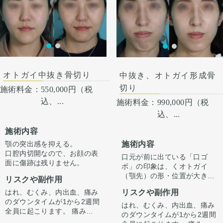
がありますが、そのような際
をし、3Dモデルを作成し、骨
1ヶ月以内に改善します。 脂
ことが大事です。
麗なEラインができていま
は責任を持って当院で治療し
切りラインを手術前に想定
肪を吸ったところは1から3ヶ
す。
ます。 仕上がりには個人差が
し、その通り切除致しまし
月ツッパリ感がでます。ツッ
ここからもう少しスッキリし
オトガイ形成は、後ろに下が
あるので、手術を受けた人全
た。
パリ感が出ても動かして大丈
て術後半年で完成します。
っている顎先の骨をそのまま
員がこの写真の様な変化をす
夫です。 稀に感染があります
前に出す施術のため、正面か
るわけではありませんのでご
が、そのような際は責任を持
ら見た時の顎先の長さがどう
注意下さい。 カウンセリング
って当院で治療します。 仕上
しても少し長くなります。
にて、診察させていただいた
がりには個人差があるので、
そのため、同時に中抜きもす
オトガイ中抜き骨切り
中抜き、オトガイ形成骨
上でその方一人一人の状態を
手術を受けた人全員がこの写
ることで顎の長さを同じくら
切り
ふまえて、治療法をご提案し
施術料金：
550,000円（税
真の様な変化をするわけでは
い、もしくは短くしつつ前に
ます。
ありませんのでご注意下さ
込、...
施術料金：
990,000円（税
出すことが可能です。
い。 カウンセリングにて、診
込、...
察させていただいた上でその
方一人一人の状態をふまえ
施術内容
て、治療法をご提案します。
施術内容
顎の突出感を抑える。
口腔内切開なので、お顔の表
口元が前に出ている「口ゴ
面に傷跡は残りません。
ボ」の印象は、くオトガイ
（顎先）の形・位置が大きく
リスクや副作用
影響しています。
リスクや副作用
はれ、むくみ、内出血、痛み
今回は骨を前に出すだけでな
のダウンタイムが1から2週間
く「中抜き」を組み合わせる
はれ、むくみ、内出血、痛み
全員に起こります。 痛みは3
ことで、オトガイを前方に引
のダウンタイムが1から2週間
から4日は痛み止めを飲んで
き出しながら顎の長さが伸び