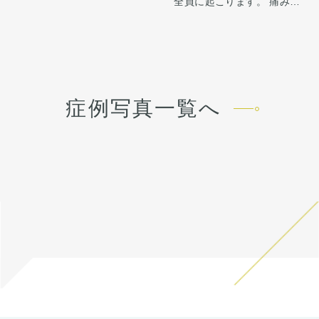
全員に起こります。 痛みは3
生活。1週間くらいすると押
ないように調整しています。
から4日は痛み止めを飲んで
さえると痛い程度になりま
（オトガイ形成単独だとやや
生活。1週間くらいすると押
す。 内出血は平均2週間くら
顎が伸びた印象になってしま
さえると痛い程度になりま
いで目立たなくなります。 顎
います。）
す。 内出血は平均2週間くら
先や下唇の痺れが出ることが
正面では術前から気になって
いで目立たなくなります。 顎
あります。多くは通常1ヶ月
いたアゴの左右差も、骨切り
先や下唇の痺れが出ることが
以内に改善します。 稀に感染
のデザインで同時に改善して
あります。多くは通常1ヶ月
症例写真一覧へ
がありますが、そのような際
います。
以内に改善します。 稀に感染
は責任を持って当院で治療し
横顔はEライン上に口唇が収
がありますが、そのような際
ます。 仕上がりには個人差が
まる自然なプロフィールに。
は責任を持って当院で治療し
あるので、手術を受けた人全
正面はシャープで整った輪郭
ます。 仕上がりには個人差が
員がこの写真の様な変化をす
へ。
あるので、手術を受けた人全
るわけではありませんのでご
外科的に骨格から変えること
員がこの写真の様な変化をす
注意下さい。 カウンセリング
で、フィラーでは届かない変
るわけではありませんのでご
にて、診察させていただいた
化が生まれます。
注意下さい。 カウンセリング
上でその方一人一人の状態を
にて、診察させていただいた
ふまえて、治療法をご提案し
上でその方一人一人の状態を
ます。
ふまえて、治療法をご提案し
ます。