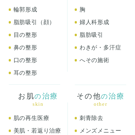
輪郭形成
胸
脂肪吸引（顔）
婦人科形成
目の整形
脂肪吸引
鼻の整形
わきが・多汗症
口の整形
へその施術
耳の整形
お肌
治療
その他
治療
の
の
skin
other
肌の再生医療
刺青除去
美肌・若返り治療
メンズメニュー