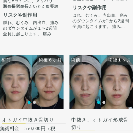
麗なEラインに、メリハリの
というお悩みで受診されまし
にて切除しました。この方は
ある輪郭にしたい。』と受診
顎の長さを長くしたくないと
リスクや副作用
た。
若干外巻きタイプのエラでし
されました。
いう希望がありましたので、
リスクや副作用
はれ、むくみ、内出血、痛み
た。
中抜きの施術とあわせてオト
のダウンタイムが1から2週間
しっかりとエラの余白が削ら
腫れ、むくみ、内出血、痛み
ガイ形成させていただきまし
カウンセリング時に3Dシミュ
全員に起こります。 痛みは3
れ、四角い輪郭がシャープに
のダウンタイムが１〜2週間
た。
レーションでどのくらい顎を
から4日は痛み止めを飲んで
なり、スッキリと洗練された
全員に起こります。 痛みは
出すかをご本人様とすり合わ
生活。1週間くらいすると押
印象になりました。
3〜4日は痛み止めを飲んで生
せ、ご希望に合わせ顎を前に
また、顎、顎下を中心にフェ
さえると痛い程度になりま
外巻きのエラの為、下顎角骨
活となります。 1週間くらい
出してEラインを整えさせて
イスラインをしっかり脂肪吸
す。 内出血は平均2週間くら
切り、外板削りを行うことで
すると押さえると痛い程度に
いただきました。
引をしました。
いで目立たなくなります。 顎
正面から見てもスッキリとシ
なります。 内出血は平均2週
フェイスラインが手術前ぼや
顔の脂肪吸引はただ吸引すれ
術前
術前
術後６ヶ月
術後１ヶ月
術前
術前
術後６ヶ月
術後１ヶ月
先や下唇の痺れが出ることが
ャープな印象にりなります。
間くらいで目立たなくなりま
けた印象ですが、スッキリシ
ばいいわけではなく、バラン
あります。多くは通常1ヶ月
手術前に撮像したCTデータを
す。 顎先や下唇の痺れが出る
ャープな輪郭になりました。
ス良く吸うところはしっかり
以内に改善します。 稀に感染
元に、ご本人様と打ち合わせ
ことがあります。多くは通常
吸い、残すところは適量残す
術後4ヶ月で腫れも引いて綺
がありますが、そのような際
をし、3Dモデルを作成し、骨
1ヶ月以内に改善します。 脂
ことが大事です。
麗なEラインができていま
は責任を持って当院で治療し
切りラインを手術前に想定
肪を吸ったところは1から3ヶ
す。
ます。 仕上がりには個人差が
し、その通り切除致しまし
月ツッパリ感がでます。ツッ
ここからもう少しスッキリし
オトガイ形成は、後ろに下が
あるので、手術を受けた人全
た。
パリ感が出ても動かして大丈
て術後半年で完成します。
っている顎先の骨をそのまま
員がこの写真の様な変化をす
夫です。 稀に感染があります
前に出す施術のため、正面か
るわけではありませんのでご
が、そのような際は責任を持
ら見た時の顎先の長さがどう
注意下さい。 カウンセリング
って当院で治療します。 仕上
しても少し長くなります。
にて、診察させていただいた
がりには個人差があるので、
そのため、同時に中抜きもす
オトガイ中抜き骨切り
中抜き、オトガイ形成骨
上でその方一人一人の状態を
手術を受けた人全員がこの写
ることで顎の長さを同じくら
切り
ふまえて、治療法をご提案し
施術料金：
550,000円（税
真の様な変化をするわけでは
い、もしくは短くしつつ前に