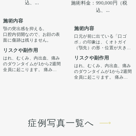
ます。
ありませんのでご注意下さ
込、...
施術料金：
990,000円（税
出すことが可能です。
い。 カウンセリングにて、診
込、...
察させていただいた上でその
方一人一人の状態をふまえ
施術内容
て、治療法をご提案します。
施術内容
顎の突出感を抑える。
口腔内切開なので、お顔の表
口元が前に出ている「口ゴ
面に傷跡は残りません。
ボ」の印象は、くオトガイ
（顎先）の形・位置が大きく
リスクや副作用
影響しています。
リスクや副作用
はれ、むくみ、内出血、痛み
今回は骨を前に出すだけでな
のダウンタイムが1から2週間
く「中抜き」を組み合わせる
はれ、むくみ、内出血、痛み
全員に起こります。 痛みは3
ことで、オトガイを前方に引
のダウンタイムが1から2週間
から4日は痛み止めを飲んで
き出しながら顎の長さが伸び
全員に起こります。 痛みは3
生活。1週間くらいすると押
ないように調整しています。
から4日は痛み止めを飲んで
さえると痛い程度になりま
（オトガイ形成単独だとやや
生活。1週間くらいすると押
す。 内出血は平均2週間くら
顎が伸びた印象になってしま
さえると痛い程度になりま
いで目立たなくなります。 顎
います。）
す。 内出血は平均2週間くら
先や下唇の痺れが出ることが
正面では術前から気になって
いで目立たなくなります。 顎
あります。多くは通常1ヶ月
いたアゴの左右差も、骨切り
先や下唇の痺れが出ることが
以内に改善します。 稀に感染
のデザインで同時に改善して
あります。多くは通常1ヶ月
症例写真一覧へ
がありますが、そのような際
います。
以内に改善します。 稀に感染
は責任を持って当院で治療し
横顔はEライン上に口唇が収
がありますが、そのような際
ます。 仕上がりには個人差が
まる自然なプロフィールに。
は責任を持って当院で治療し