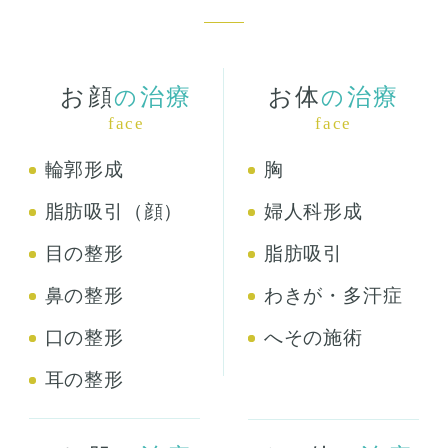
お顔
治療
お体
治療
の
の
face
face
輪郭形成
胸
脂肪吸引（顔）
婦人科形成
目の整形
脂肪吸引
鼻の整形
わきが・多汗症
口の整形
へその施術
耳の整形