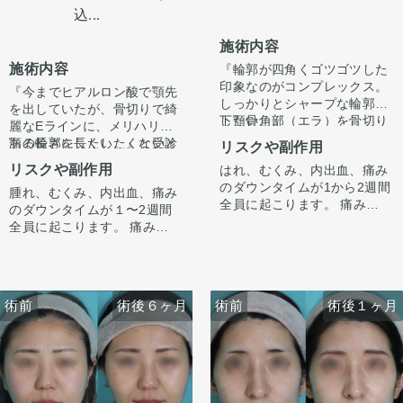
込...
施術内容
施術内容
『輪郭が四角くゴツゴツした
印象なのがコンプレックス。
『今までヒアルロン酸で顎先
しっかりとシャープな輪郭に
を出していたが、骨切りで綺
したい。』
下顎骨角部（エラ）を骨切り
麗なEラインに、メリハリの
というお悩みで受診されまし
にて切除しました。この方は
ある輪郭にしたい。』と受診
顎の長さを長くしたくないと
リスクや副作用
た。
若干外巻きタイプのエラでし
されました。
いう希望がありましたので、
リスクや副作用
はれ、むくみ、内出血、痛み
た。
中抜きの施術とあわせてオト
のダウンタイムが1から2週間
しっかりとエラの余白が削ら
腫れ、むくみ、内出血、痛み
ガイ形成させていただきまし
カウンセリング時に3Dシミュ
全員に起こります。 痛みは3
れ、四角い輪郭がシャープに
のダウンタイムが１〜2週間
た。
レーションでどのくらい顎を
から4日は痛み止めを飲んで
なり、スッキリと洗練された
全員に起こります。 痛みは
出すかをご本人様とすり合わ
生活。1週間くらいすると押
印象になりました。
3〜4日は痛み止めを飲んで生
せ、ご希望に合わせ顎を前に
また、顎、顎下を中心にフェ
さえると痛い程度になりま
外巻きのエラの為、下顎角骨
活となります。 1週間くらい
出してEラインを整えさせて
イスラインをしっかり脂肪吸
す。 内出血は平均2週間くら
切り、外板削りを行うことで
すると押さえると痛い程度に
いただきました。
引をしました。
いで目立たなくなります。 顎
正面から見てもスッキリとシ
なります。 内出血は平均2週
フェイスラインが手術前ぼや
顔の脂肪吸引はただ吸引すれ
術前
術前
術後６ヶ月
術後１ヶ月
術前
術前
術後６ヶ月
術後１ヶ月
先や下唇の痺れが出ることが
ャープな印象にりなります。
間くらいで目立たなくなりま
けた印象ですが、スッキリシ
ばいいわけではなく、バラン
あります。多くは通常1ヶ月
手術前に撮像したCTデータを
す。 顎先や下唇の痺れが出る
ャープな輪郭になりました。
ス良く吸うところはしっかり
以内に改善します。 稀に感染
元に、ご本人様と打ち合わせ
ことがあります。多くは通常
吸い、残すところは適量残す
術後4ヶ月で腫れも引いて綺
がありますが、そのような際
をし、3Dモデルを作成し、骨
1ヶ月以内に改善します。 脂
ことが大事です。
麗なEラインができていま
は責任を持って当院で治療し
切りラインを手術前に想定
肪を吸ったところは1から3ヶ
す。
ます。 仕上がりには個人差が
し、その通り切除致しまし
月ツッパリ感がでます。ツッ
ここからもう少しスッキリし
オトガイ形成は、後ろに下が