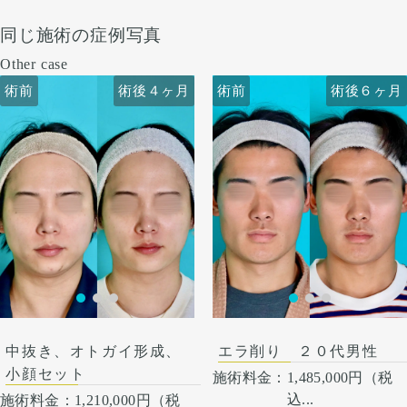
同じ施術の症例写真
Other case
術前
術前
術後４ヶ月
術後６ヶ月
術前
術前
術後４ヶ月
術後６ヶ月
中抜き、オトガイ形成、
エラ削り ２０代男性
小顔セット
施術料金：
1,485,000円（税
込...
施術料金：
1,210,000円（税