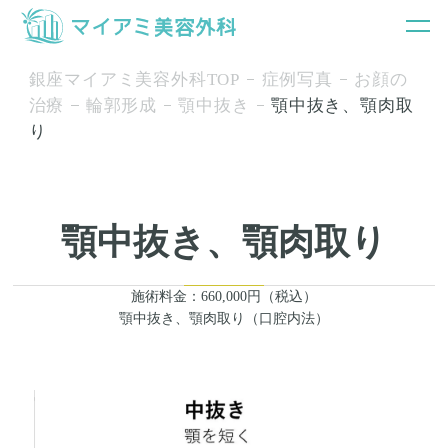
銀座マイアミ美容外科TOP
症例写真
お顔の
治療
輪郭形成
顎中抜き
顎中抜き、顎肉取
り
顎中抜き、顎肉取り
施術料金：660,000円（税込）
顎中抜き、顎肉取り（口腔内法）