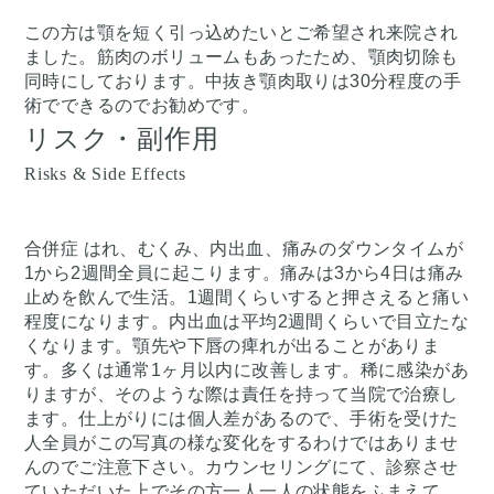
この方は顎を短く引っ込めたいとご希望され来院され
ました。筋肉のボリュームもあったため、顎肉切除も
同時にしております。中抜き顎肉取りは30分程度の手
術でできるのでお勧めです。
リスク・副作用
Risks & Side Effects
合併症 はれ、むくみ、内出血、痛みのダウンタイムが
1から2週間全員に起こります。痛みは3から4日は痛み
止めを飲んで生活。1週間くらいすると押さえると痛い
程度になります。内出血は平均2週間くらいで目立たな
くなります。顎先や下唇の痺れが出ることがありま
す。多くは通常1ヶ月以内に改善します。稀に感染があ
りますが、そのような際は責任を持って当院で治療し
ます。仕上がりには個人差があるので、手術を受けた
人全員がこの写真の様な変化をするわけではありませ
んのでご注意下さい。カウンセリングにて、診察させ
ていただいた上でその方一人一人の状態をふまえて、