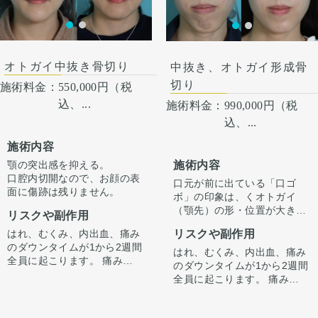
あるので、手術を受けた人全
た。
パリ感が出ても動かして大丈
て術後半年で完成します。
っている顎先の骨をそのまま
員がこの写真の様な変化をす
夫です。 稀に感染があります
前に出す施術のため、正面か
るわけではありませんのでご
が、そのような際は責任を持
ら見た時の顎先の長さがどう
注意下さい。 カウンセリング
って当院で治療します。 仕上
しても少し長くなります。
にて、診察させていただいた
がりには個人差があるので、
そのため、同時に中抜きもす
オトガイ中抜き骨切り
中抜き、オトガイ形成骨
上でその方一人一人の状態を
手術を受けた人全員がこの写
ることで顎の長さを同じくら
切り
ふまえて、治療法をご提案し
施術料金：
550,000円（税
真の様な変化をするわけでは
い、もしくは短くしつつ前に
ます。
ありませんのでご注意下さ
込、...
施術料金：
990,000円（税
出すことが可能です。
い。 カウンセリングにて、診
込、...
察させていただいた上でその
方一人一人の状態をふまえ
施術内容
て、治療法をご提案します。
施術内容
顎の突出感を抑える。
口腔内切開なので、お顔の表
口元が前に出ている「口ゴ
面に傷跡は残りません。
ボ」の印象は、くオトガイ
（顎先）の形・位置が大きく
リスクや副作用
影響しています。
リスクや副作用
はれ、むくみ、内出血、痛み
今回は骨を前に出すだけでな
のダウンタイムが1から2週間
く「中抜き」を組み合わせる
はれ、むくみ、内出血、痛み
全員に起こります。 痛みは3
ことで、オトガイを前方に引
のダウンタイムが1から2週間
から4日は痛み止めを飲んで
き出しながら顎の長さが伸び
全員に起こります。 痛みは3
生活。1週間くらいすると押
ないように調整しています。
から4日は痛み止めを飲んで
さえると痛い程度になりま
（オトガイ形成単独だとやや
生活。1週間くらいすると押
す。 内出血は平均2週間くら
顎が伸びた印象になってしま