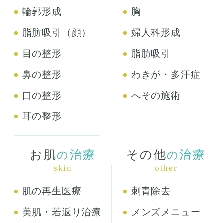
輪郭形成
胸
脂肪吸引（顔）
婦人科形成
目の整形
脂肪吸引
鼻の整形
わきが・多汗症
口の整形
へその施術
耳の整形
お肌
治療
その他
治療
の
の
skin
other
肌の再生医療
刺青除去
美肌・若返り治療
メンズメニュー