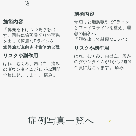
込...
施術内容
施術内容
骨切りと脂肪吸引でEライン
とフェイスラインを整え、理
『鼻先を下げつつ高さを出
想の輪郭へ
す。同時に輪郭骨切りで顎先
『顎を出して綺麗なEライン
を出して綺麗なEラインを。
にしたい、フェイスライン、
全体的にスッキリシャープな
『鼻先が上向きで全体的に低
リスクや副作用
顎下をスッキリさせたい』
印象に。』
いのが悩み。顎先を出して口
リスクや副作用
はれ、むくみ、内出血、痛み
と受診されました。
顎の長さを長くしたいない
ゴボ感を無くしたい。綺麗な
のダウンタイムが1から2週間
という希望がありましたの
はれ、むくみ、内出血、痛み
Eラインを作りたい』
顎の長さをあたり長くしたい
全員に起こります。 痛みは3
で、中抜きの施術とあわせて
のダウンタイムが1から2週間
とご希望がありました。
ない
から4日は痛み止めを飲んで
オトガイ形成させていただき
カウンセリング時に3Dシミュ
全員に起こります。 痛みは3
という希望がありましたの
生活。1週間くらいすると押
ました。
レーションでどのくらい顎を
から4日は痛み止めを飲んで
で、中抜きの施術とあわせて
カウンセリング時に3Dシミュ
さえると痛い程度になりま
出すかをご本人様とすり合わ
生活。1週間くらいすると押
オトガイ形成させていただき
レーションでどのくらい顎を
す。 内出血は平均2週間くら
せ、ご希望に合わせ顎を前に
術後1ヶ月で腫れも引いて綺
さえると痛い程度になりま
ました。
出すかをご本人様とすり合わ
いで目立たなくなります。 顎
出してEラインを整えさせて
麗なEラインができていま
す。 内出血は平均2週間くら
適量中抜きを行い、しっかり
せ、ご希望に沿って骨切りさ
鼻に関しては、鼻先の向きを
先や下唇の痺れが出ることが
いただきました。
す。
いで目立たなくなります。顎
と顎先を前進させて長さと顎
せていただきました。
調整しつつ高さを出す必要が
あります。多くは通常1ヶ月
ここからもう少しスッキリし
オトガイ形成は、後ろに下が
先や下唇の痺れが出ることが
先の位置を調整しました。さ
ありました。
以内に改善します。 脂肪を吸
て術後半年で完成します。
っている顎先の骨をそのまま
あります。 多くは通常1ヶ月
らに顎先を少しシャープにな
耳介軟骨での鼻中隔延長を行
施術はオープン法で行ってい
症例写真一覧へ
ったところは1から3ヶ月ツッ
前に出す施術のため、正面か
以内に改善します。 稀に感染
るようにしました。
い、鼻先の向きを下げつつ高
ます。鼻柱に傷がつき、赤み
パリ感がでます。ツッパリ感
ら見た時の顎先の長さがどう
がありますが、そのような際
さのベースを決め、onlayの
がでますが、3ヶ月〜半年ほ
が出ても動かして大丈夫で
しても少し長くなります。
は責任を持って当院で治療し
耳介軟骨で鼻先の高さをだし
どで色味は抜けて目立ちづら
鼻と輪郭の複合術で綺麗なE