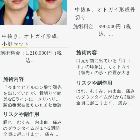
中抜き、オトガイ形成骨
切り
施術料金：
990,000円（税
込、...
中抜き、オトガイ形成、
小顔セット
施術内容
施術料金：
1,210,000円（税
込...
口元が前に出ている「口ゴ
ボ」の印象は、くオトガイ
（顎先）の形・位置が大きく
影響しています。
施術内容
リスクや副作用
今回は骨を前に出すだけでな
『今までヒアルロン酸で顎先
く「中抜き」を組み合わせる
はれ、むくみ、内出血、痛み
を出していたが、骨切りで綺
ことで、オトガイを前方に引
のダウンタイムが1から2週間
麗なEラインに、メリハリの
き出しながら顎の長さが伸び
全員に起こります。 痛みは3
ある輪郭にしたい。』と受診
顎の長さを長くしたくないと
ないように調整しています。
から4日は痛み止めを飲んで
されました。
いう希望がありましたので、
リスクや副作用
（オトガイ形成単独だとやや
生活。1週間くらいすると押
中抜きの施術とあわせてオト
顎が伸びた印象になってしま
さえると痛い程度になりま
腫れ、むくみ、内出血、痛み
ガイ形成させていただきまし
カウンセリング時に3Dシミュ
います。）
す。 内出血は平均2週間くら
のダウンタイムが１〜2週間
た。
レーションでどのくらい顎を
正面では術前から気になって
いで目立たなくなります。 顎
全員に起こります。 痛みは
出すかをご本人様とすり合わ
いたアゴの左右差も、骨切り
先や下唇の痺れが出ることが