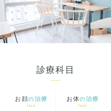
診療科目
お顔
治療
お体
治療
の
の
face
face