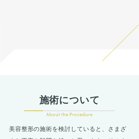
す。 稀に感染がありますが、
そのため、同時に中抜きもす
ます。 仕上がりには個人差が
ました。
くなってきます。
ラインを作りました。
そのような際は責任を持って
ることで顎の長さを同じくら
あるので、手術を受けた人全
プロテーゼで鼻筋が鼻先にか
オトガイ形成は、後ろに下が
当院で治療します。 仕上がり
い、もしくは短くしつつ前に
員がこの写真の様な変化をす
けて自然な高さになるように
っている顎先の骨をそのまま
には個人差があるので、手術
出すことが可能です。
るわけではありませんのでご
調整しました。
前に出す施術のため、正面か
を受けた人全員がこの写真の
注意下さい。 カウンセリング
内側＋外側法での小鼻縮小も
ら見た時の顎先の長さがどう
全体としてスッキリとし、華
様な変化をするわけではあり
にて診察させていただいた上
行い、正面から見ても鼻筋、
しても少し長くなります。
やかな垢抜けた印象になりま
ませんのでご注意下さい。 カ
で、その方一人一人の状態を
鼻先、小鼻がスッキリした印
そのため、同時に中抜きもす
した。腫れむくみは落ちつい
ウンセリングにて、診察させ
ふまえて、治療法をご提案し
象になっています。
ることで顎の長さを同じくら
ていますが、ここからよりシ
ていただいた上でその方一人
ます。
い、もしくは短くしつつ前に
ュッとなり、術後半年で完成
一人の状態をふまえて、治療
出すことが可能です。
になります。
法をご提案します。
施術について
About the Procedure
美容整形の施術を検討していると、さまざ