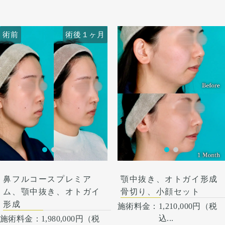
3〜4日は痛み止めを飲んで生
せ、ご希望に合わせ顎を前に
また、顎、顎下を中心にフェ
のデザインで同時に改善して
あります。多くは通常1ヶ月
活となります。 1週間くらい
出してEラインを整えさせて
イスラインをしっかり脂肪吸
います。
以内に改善します。 稀に感染
すると押さえると痛い程度に
いただきました。
引をしました。
横顔はEライン上に口唇が収
がありますが、そのような際
なります。 内出血は平均2週
フェイスラインが手術前ぼや
顔の脂肪吸引はただ吸引すれ
術前
術後１ヶ月
術前
術後１ヶ月
まる自然なプロフィールに。
は責任を持って当院で治療し
間くらいで目立たなくなりま
けた印象ですが、スッキリシ
ばいいわけではなく、バラン
正面はシャープで整った輪郭
ます。 仕上がりには個人差が
す。 顎先や下唇の痺れが出る
ャープな輪郭になりました。
ス良く吸うところはしっかり
へ。
あるので、手術を受けた人全
ことがあります。多くは通常
吸い、残すところは適量残す
術後4ヶ月で腫れも引いて綺
外科的に骨格から変えること
員がこの写真の様な変化をす
1ヶ月以内に改善します。 脂
ことが大事です。
麗なEラインができていま
で、フィラーでは届かない変
るわけではありませんのでご
肪を吸ったところは1から3ヶ
す。
化が生まれます。
注意下さい。 カウンセリング
月ツッパリ感がでます。ツッ
ここからもう少しスッキリし
オトガイ形成は、後ろに下が
にて、診察させていただいた
パリ感が出ても動かして大丈
て術後半年で完成します。
っている顎先の骨をそのまま
上でその方一人一人の状態を
夫です。 稀に感染があります
前に出す施術のため、正面か
ふまえて、治療法をご提案し
が、そのような際は責任を持
ら見た時の顎先の長さがどう
ます。
って当院で治療します。 仕上
しても少し長くなります。
がりには個人差があるので、
そのため、同時に中抜きもす
手術を受けた人全員がこの写
ることで顎の長さを同じくら
真の様な変化をするわけでは
い、もしくは短くしつつ前に
ありませんのでご注意下さ
出すことが可能です。
い。 カウンセリングにて、診
鼻フルコースプレミア
顎中抜き、オトガイ形成
察させていただいた上でその
方一人一人の状態をふまえ
ム、顎中抜き、オトガイ
骨切り、小顔セット
て、治療法をご提案します。
形成
施術料金：
1,210,000円（税
込...
施術料金：
1,980,000円（税