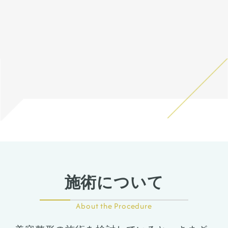
ら見た時の顎先の長さがどう
がありますが、そのような際
さのベースを決め、onlayの
がでますが、3ヶ月〜半年ほ
が出ても動かして大丈夫で
しても少し長くなります。
は責任を持って当院で治療し
耳介軟骨で鼻先の高さをだし
どで色味は抜けて目立ちづら
鼻と輪郭の複合術で綺麗なE
す。 稀に感染がありますが、
そのため、同時に中抜きもす
ます。 仕上がりには個人差が
ました。
くなってきます。
ラインを作りました。
そのような際は責任を持って
ることで顎の長さを同じくら
あるので、手術を受けた人全
プロテーゼで鼻筋が鼻先にか
オトガイ形成は、後ろに下が
当院で治療します。 仕上がり
い、もしくは短くしつつ前に
員がこの写真の様な変化をす
けて自然な高さになるように
っている顎先の骨をそのまま
には個人差があるので、手術
出すことが可能です。
るわけではありませんのでご
調整しました。
前に出す施術のため、正面か
を受けた人全員がこの写真の
注意下さい。 カウンセリング
内側＋外側法での小鼻縮小も
ら見た時の顎先の長さがどう
全体としてスッキリとし、華
様な変化をするわけではあり
にて診察させていただいた上
行い、正面から見ても鼻筋、
しても少し長くなります。
やかな垢抜けた印象になりま
ませんのでご注意下さい。 カ
で、その方一人一人の状態を
鼻先、小鼻がスッキリした印
そのため、同時に中抜きもす
した。腫れむくみは落ちつい
ウンセリングにて、診察させ
ふまえて、治療法をご提案し
象になっています。
ることで顎の長さを同じくら
ていますが、ここからよりシ
ていただいた上でその方一人
ます。
い、もしくは短くしつつ前に
ュッとなり、術後半年で完成
一人の状態をふまえて、治療
出すことが可能です。
になります。
法をご提案します。
施術について
About the Procedure