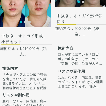
中抜き、オトガイ形成骨
切り
施術料金：
990,000円（税
込、...
中抜き、オトガイ形成、
小顔セット
施術内容
施術料金：
1,210,000円（税
込...
口元が前に出ている「口ゴ
ボ」の印象は、くオトガイ
（顎先）の形・位置が大きく
影響しています。
施術内容
リスクや副作用
今回は骨を前に出すだけでな
『今までヒアルロン酸で顎先
く「中抜き」を組み合わせる
はれ、むくみ、内出血、痛み
を出していたが、骨切りで綺
ことで、オトガイを前方に引
のダウンタイムが1から2週間
麗なEラインに、メリハリの
き出しながら顎の長さが伸び
全員に起こります。 痛みは3
ある輪郭にしたい。』と受診
顎の長さを長くしたくないと
ないように調整しています。
から4日は痛み止めを飲んで
されました。
いう希望がありましたので、
リスクや副作用
（オトガイ形成単独だとやや
生活。1週間くらいすると押
中抜きの施術とあわせてオト
顎が伸びた印象になってしま
さえると痛い程度になりま
腫れ、むくみ、内出血、痛み
ガイ形成させていただきまし
カウンセリング時に3Dシミュ
います。）
す。 内出血は平均2週間くら
のダウンタイムが１〜2週間
た。
レーションでどのくらい顎を