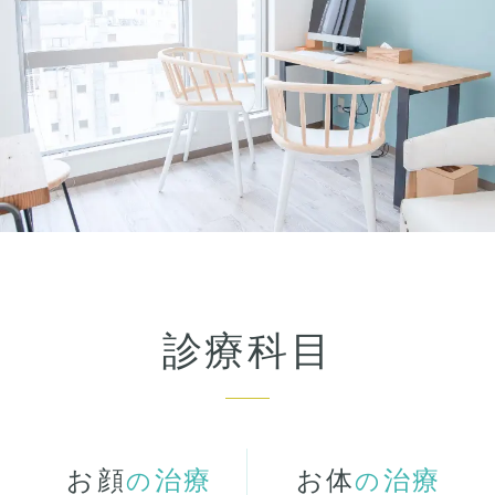
診療科目
お顔
治療
お体
治療
の
の