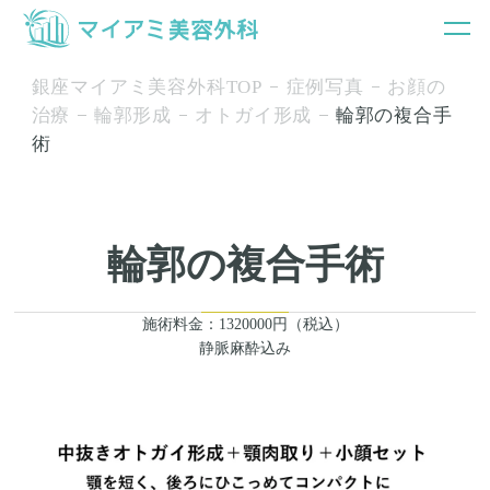
銀座マイアミ美容外科TOP
症例写真
お顔の
治療
輪郭形成
オトガイ形成
輪郭の複合手
術
輪郭の複合手術
施術料金：1320000円（税込）
静脈麻酔込み