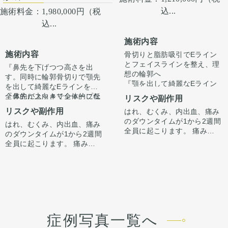
込...
施術料金：
1,980,000円（税
込...
施術内容
施術内容
骨切りと脂肪吸引でEライン
とフェイスラインを整え、理
『鼻先を下げつつ高さを出
想の輪郭へ
す。同時に輪郭骨切りで顎先
『顎を出して綺麗なEライン
を出して綺麗なEラインを。
にしたい、フェイスライン、
全体的にスッキリシャープな
『鼻先が上向きで全体的に低
リスクや副作用
顎下をスッキリさせたい』
印象に。』
いのが悩み。顎先を出して口
リスクや副作用
はれ、むくみ、内出血、痛み
と受診されました。
顎の長さを長くしたいない
ゴボ感を無くしたい。綺麗な
のダウンタイムが1から2週間
という希望がありましたの
はれ、むくみ、内出血、痛み
Eラインを作りたい』
顎の長さをあたり長くしたい
全員に起こります。 痛みは3
で、中抜きの施術とあわせて
のダウンタイムが1から2週間
とご希望がありました。
ない
から4日は痛み止めを飲んで
オトガイ形成させていただき
カウンセリング時に3Dシミュ
全員に起こります。 痛みは3
という希望がありましたの
生活。1週間くらいすると押
ました。
レーションでどのくらい顎を
から4日は痛み止めを飲んで
で、中抜きの施術とあわせて
カウンセリング時に3Dシミュ
さえると痛い程度になりま
出すかをご本人様とすり合わ
生活。1週間くらいすると押
オトガイ形成させていただき
レーションでどのくらい顎を
す。 内出血は平均2週間くら
せ、ご希望に合わせ顎を前に
術後1ヶ月で腫れも引いて綺
さえると痛い程度になりま
ました。
出すかをご本人様とすり合わ
いで目立たなくなります。 顎
出してEラインを整えさせて
麗なEラインができていま
す。 内出血は平均2週間くら
適量中抜きを行い、しっかり
せ、ご希望に沿って骨切りさ
鼻に関しては、鼻先の向きを
先や下唇の痺れが出ることが
いただきました。
す。
いで目立たなくなります。顎
と顎先を前進させて長さと顎
せていただきました。
調整しつつ高さを出す必要が
あります。多くは通常1ヶ月
ここからもう少しスッキリし
オトガイ形成は、後ろに下が
先や下唇の痺れが出ることが
先の位置を調整しました。さ
ありました。
以内に改善します。 脂肪を吸
て術後半年で完成します。
っている顎先の骨をそのまま
あります。 多くは通常1ヶ月
らに顎先を少しシャープにな
耳介軟骨での鼻中隔延長を行
施術はオープン法で行ってい
症例写真一覧へ
ったところは1から3ヶ月ツッ
前に出す施術のため、正面か
以内に改善します。 稀に感染
るようにしました。
い、鼻先の向きを下げつつ高
ます。鼻柱に傷がつき、赤み
パリ感がでます。ツッパリ感