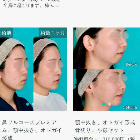
正面では術前から気になって
いで目立たなくなります。 顎
全員に起こります。 痛みは
出すかをご本人様とすり合わ
いたアゴの左右差も、骨切り
先や下唇の痺れが出ることが
3〜4日は痛み止めを飲んで生
せ、ご希望に合わせ顎を前に
また、顎、顎下を中心にフェ
のデザインで同時に改善して
あります。多くは通常1ヶ月
活となります。 1週間くらい
出してEラインを整えさせて
イスラインをしっかり脂肪吸
います。
以内に改善します。 稀に感染
すると押さえると痛い程度に
いただきました。
引をしました。
横顔はEライン上に口唇が収
がありますが、そのような際
なります。 内出血は平均2週
フェイスラインが手術前ぼや
顔の脂肪吸引はただ吸引すれ
術前
術後１ヶ月
術前
術後１ヶ月
まる自然なプロフィールに。
は責任を持って当院で治療し
間くらいで目立たなくなりま
けた印象ですが、スッキリシ
ばいいわけではなく、バラン
正面はシャープで整った輪郭
ます。 仕上がりには個人差が
す。 顎先や下唇の痺れが出る
ャープな輪郭になりました。
ス良く吸うところはしっかり
へ。
あるので、手術を受けた人全
ことがあります。多くは通常
吸い、残すところは適量残す
術後4ヶ月で腫れも引いて綺
外科的に骨格から変えること
員がこの写真の様な変化をす
1ヶ月以内に改善します。 脂
ことが大事です。
麗なEラインができていま
で、フィラーでは届かない変
るわけではありませんのでご
肪を吸ったところは1から3ヶ
す。
化が生まれます。
注意下さい。 カウンセリング
月ツッパリ感がでます。ツッ
ここからもう少しスッキリし
オトガイ形成は、後ろに下が
にて、診察させていただいた
パリ感が出ても動かして大丈
て術後半年で完成します。
っている顎先の骨をそのまま
上でその方一人一人の状態を
夫です。 稀に感染があります
前に出す施術のため、正面か
ふまえて、治療法をご提案し
が、そのような際は責任を持
ら見た時の顎先の長さがどう
ます。
って当院で治療します。 仕上
しても少し長くなります。
がりには個人差があるので、
そのため、同時に中抜きもす
手術を受けた人全員がこの写
ることで顎の長さを同じくら
真の様な変化をするわけでは
い、もしくは短くしつつ前に
ありませんのでご注意下さ
出すことが可能です。
い。 カウンセリングにて、診
鼻フルコースプレミア
顎中抜き、オトガイ形成
察させていただいた上でその
方一人一人の状態をふまえ
ム、顎中抜き、オトガイ
骨切り、小顔セット
て、治療法をご提案します。
形成
施術料金：
1,210,000円（税