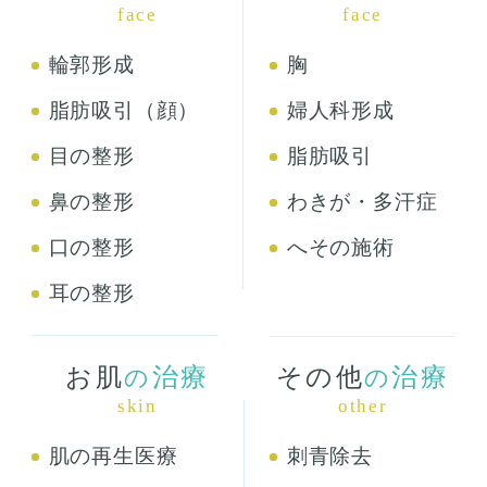
face
face
輪郭形成
胸
脂肪吸引（顔）
婦人科形成
目の整形
脂肪吸引
鼻の整形
わきが・多汗症
口の整形
へその施術
耳の整形
お肌
治療
その他
治療
の
の
skin
other
肌の再生医療
刺青除去