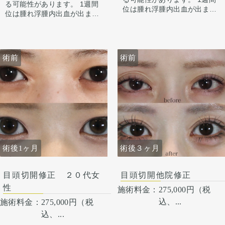
切開の際に傷跡も目立ちに
跡を目立ちにくくすることが
る可能性があります。 1週間
位は腫れ浮腫内出血が出ます
くくなるよう修正していま
できます。それ以外にも凹み
位は腫れ浮腫内出血が出ます
が1週間から2週間くらいかけ
す。
の部分を筋を充填させるなど
が1週間から2週間くらいかけ
てゆっくり引きます。 ごく
の処置もしています。
てゆっくり引きます。 ごく
稀、感染が起きたりむくみが
稀、感染が起きたりむくみが
長続く（1ヶ月くらい）方が
長続く（1ヶ月くらい）方が
います。 微妙な左右差は出る
術前
術前
います。 微妙な左右差は出る
ことがあります。 合併症が起
ことがあります。 合併症が起
こっても当院で責任を持って
こっても当院で責任を持って
治療します。 手術を受けた人
治療します。 手術を受けた人
全員が写真の様な変化をする
全員が写真の様な変化をする
わけではない事にも注意して
わけではない事にも注意して
ください。 その人ごとに個性
ください。 その人ごとに個性
がありますので、手術の結果
がありますので、手術の結果
にも個人差はあります。
にも個人差はあります。
術後1ヶ月
術後３ヶ月
目頭切開修正 ２０代女
目頭切開他院修正
性
施術料金：
275,000円（税
込、...
施術料金：
275,000円（税
込、...