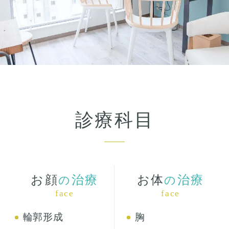
診療科目
お顔
治療
お体
治療
の
の
face
face
輪郭形成
胸