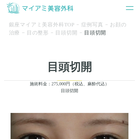
銀座マイアミ美容外科TOP
症例写真
お顔の
治療
目の整形
目頭切開
目頭切開
目頭切開
施術料金：275,000円（税込、麻酔代込）
目頭切開