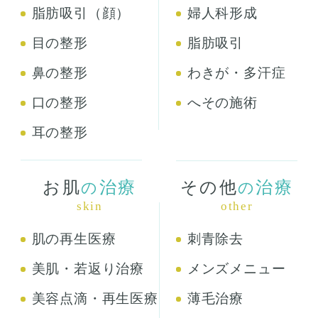
脂肪吸引（顔）
婦人科形成
目の整形
脂肪吸引
鼻の整形
わきが・多汗症
口の整形
へその施術
耳の整形
お肌
治療
その他
治療
の
の
skin
other
肌の再生医療
刺青除去
美肌・若返り治療
メンズメニュー
美容点滴・再生医療
薄毛治療