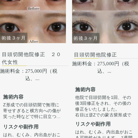
術後３ヶ月
術後３ヶ月
目頭切開他院修正 ２０
目頭切開他院修正
代女性
施術料金：
275,000円（税
込、...
施術料金：
275,000円（税
込、...
施術内容
施術内容
他院で目頭切開を1回、その
後3回修正をされ、その後の
Z形成での目頭切開で無理に
修正をいたしました。
寄せすぎると横方向への傷が
右目は逆Zでの蒙古襞形成で
笑った時などで特に目立つこ
狭くし、右目はZ形成での目
とがあります。
リスクや副作用
頭切開で広げ左右差を修正し
リスクや副作用
逆Zで傷の流れを自然な向き
はれ、むくみ、内出血がおこ
ています。
である縦縫合に戻すことで傷
はれ、むくみ、内出血がおこ
る可能性があります。 1週間