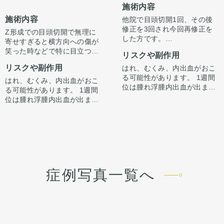
施術内容
施術内容
他院で目頭切開1回、その後
修正を3回され今回再修正を
Z形成での目頭切開で無理に
した方です。
寄せすぎると横方向への傷が
右目は逆Zでの蒙古襞形成、
笑った時などで特に目立つこ
リスクや副作用
左目はZ形成でも目頭切開で
とがあります。
左右差と傷跡の修正をしてい
リスクや副作用
はれ、むくみ、内出血がおこ
逆Zで傷の流れを自然な向き
ます。左は2回Z形成をしてい
る可能性があります。 1週間
である縦縫合に戻すことで傷
はれ、むくみ、内出血がおこ
ます。
位は腫れ浮腫内出血が出ます
跡を目立ちにくくすることが
る可能性があります。 1週間
傷跡修正も同時にしていま
が1週間から2週間くらいかけ
できます。
位は腫れ浮腫内出血が出ます
す。
てゆっくり引きます。 ごく
それ以外にも凹みの部分を筋
が1週間から2週間くらいかけ
稀、感染が起きたりむくみが
を充填させるなどの処置もし
てゆっくり引きます。 ごく
長続く（1ヶ月くらい）方が
ています。
稀、感染が起きたりむくみが
います。 微妙な左右差は出る
傷跡の残り方には個人差はあ
長続く（1ヶ月くらい）方が
ことがあります。 合併症が起
ります。
います。 微妙な左右差は出る
こっても当院で責任を持って
ことがあります。 合併症が起
治療します。 手術を受けた人
こっても当院で責任を持って
症例写真一覧へ
全員が写真の様な変化をする
治療します。 手術を受けた人
わけではない事にも注意して
全員が写真の様な変化をする
ください。 その人ごとに個性
わけではない事にも注意して
がありますので、手術の結果
ください。 その人ごとに個性
にも個人差はあります。
がありますので、手術の結果
にも個人差はあります。