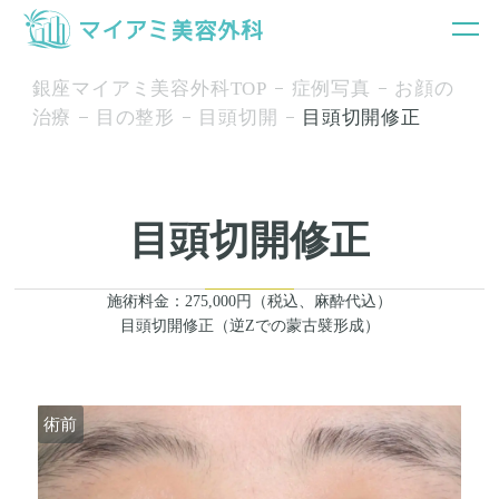
銀座マイアミ美容外科TOP
症例写真
お顔の
治療
目の整形
目頭切開
目頭切開修正
目頭切開修正
施術料金：275,000円（税込、麻酔代込）
目頭切開修正（逆Zでの蒙古襞形成）
術前