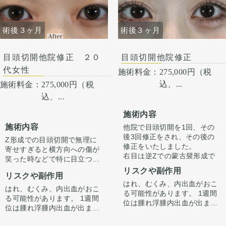
術後３ヶ月
術後３ヶ月
目頭切開他院修正 ２０
目頭切開他院修正
代女性
施術料金：
275,000円（税
込、...
施術料金：
275,000円（税
込、...
施術内容
施術内容
他院で目頭切開を1回、その
後3回修正をされ、その後の
Z形成での目頭切開で無理に
修正をいたしました。
寄せすぎると横方向への傷が
右目は逆Zでの蒙古襞形成で
笑った時などで特に目立つこ
狭くし、右目はZ形成での目
とがあります。
リスクや副作用
頭切開で広げ左右差を修正し
リスクや副作用
逆Zで傷の流れを自然な向き
はれ、むくみ、内出血がおこ
ています。
である縦縫合に戻すことで傷
はれ、むくみ、内出血がおこ
る可能性があります。 1週間
切開の際に傷跡も目立ちに
跡を目立ちにくくすることが
る可能性があります。 1週間
位は腫れ浮腫内出血が出ます
くくなるよう修正していま
できます。それ以外にも凹み
位は腫れ浮腫内出血が出ます
が1週間から2週間くらいかけ
す。
の部分を筋を充填させるなど
が1週間から2週間くらいかけ
てゆっくり引きます。 ごく
の処置もしています。