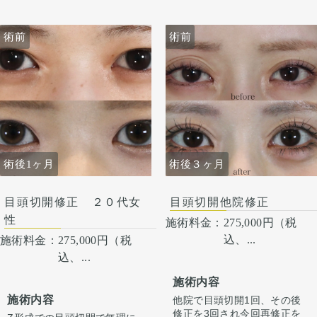
てゆっくり引きます。 ごく
稀、感染が起きたりむくみが
稀、感染が起きたりむくみが
長続く（1ヶ月くらい）方が
長続く（1ヶ月くらい）方が
います。 微妙な左右差は出る
術前
術前
います。 微妙な左右差は出る
ことがあります。 合併症が起
ことがあります。 合併症が起
こっても当院で責任を持って
こっても当院で責任を持って
治療します。 手術を受けた人
治療します。 手術を受けた人
全員が写真の様な変化をする
全員が写真の様な変化をする
わけではない事にも注意して
わけではない事にも注意して
ください。 その人ごとに個性
ください。 その人ごとに個性
がありますので、手術の結果
がありますので、手術の結果
にも個人差はあります。
にも個人差はあります。
術後1ヶ月
術後３ヶ月
目頭切開修正 ２０代女
目頭切開他院修正
性
施術料金：
275,000円（税
込、...
施術料金：
275,000円（税
込、...
施術内容
施術内容
他院で目頭切開1回、その後
修正を3回され今回再修正を