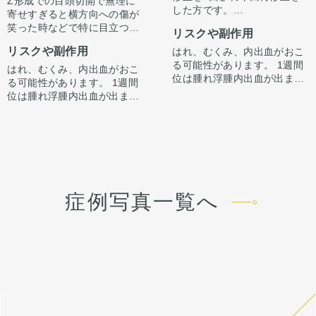
Z形成での目頭切開で無理に
した方です。
寄せすぎると横方向への傷が
右目は逆Zでの蒙古襞形成、
笑った時などで特に目立つこ
リスクや副作用
左目はZ形成でも目頭切開で
とがあります。
左右差と傷跡の修正をしてい
リスクや副作用
はれ、むくみ、内出血がおこ
逆Zで傷の流れを自然な向き
ます。左は2回Z形成をしてい
る可能性があります。 1週間
である縦縫合に戻すことで傷
はれ、むくみ、内出血がおこ
ます。
位は腫れ浮腫内出血が出ます
跡を目立ちにくくすることが
る可能性があります。 1週間
傷跡修正も同時にしていま
が1週間から2週間くらいかけ
できます。
位は腫れ浮腫内出血が出ます
す。
てゆっくり引きます。 ごく
それ以外にも凹みの部分を筋
が1週間から2週間くらいかけ
稀、感染が起きたりむくみが
を充填させるなどの処置もし
てゆっくり引きます。 ごく
長続く（1ヶ月くらい）方が
ています。
稀、感染が起きたりむくみが
います。 微妙な左右差は出る
傷跡の残り方には個人差はあ
長続く（1ヶ月くらい）方が
ことがあります。 合併症が起
ります。
います。 微妙な左右差は出る
こっても当院で責任を持って
ことがあります。 合併症が起
治療します。 手術を受けた人
こっても当院で責任を持って
症例写真一覧へ
全員が写真の様な変化をする
治療します。 手術を受けた人
わけではない事にも注意して
全員が写真の様な変化をする
ください。 その人ごとに個性
わけではない事にも注意して
がありますので、手術の結果
ください。 その人ごとに個性
にも個人差はあります。
がありますので、手術の結果
にも個人差はあります。