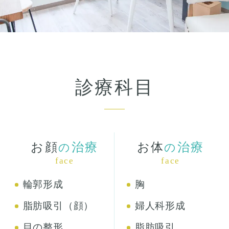
診療科目
お顔
治療
お体
治療
の
の
face
face
輪郭形成
胸
脂肪吸引（顔）
婦人科形成
目の整形
脂肪吸引