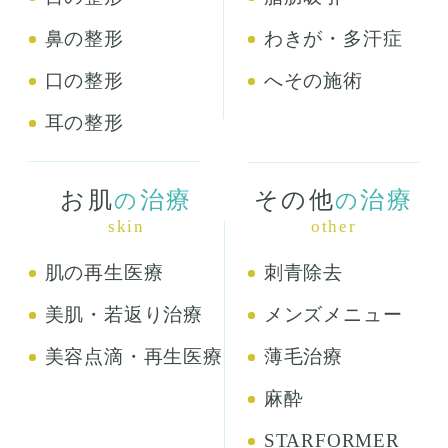
鼻の整形
わきが・多汗症
口の整形
へその施術
耳の整形
お肌
治療
その他
治療
の
の
skin
other
肌の再生医療
刺青除去
美肌・若返り治療
メンズメニュー
美容点滴・再生医療
薄毛治療
麻酔
STARFORMER