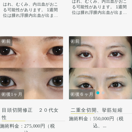
はれ、むくみ、内出血がおこ
ています。
である縦縫合に戻すことで傷
はれ、むくみ、内出血がおこ
る可能性があります。 1週間
切開の際に傷跡も目立ちに
跡を目立ちにくくすることが
る可能性があります。 1週間
位は腫れ浮腫内出血が出ます
くくなるよう修正していま
できます。それ以外にも凹み
位は腫れ浮腫内出血が出ます
が1週間から2週間くらいかけ
す。
の部分を筋を充填させるなど
が1週間から2週間くらいかけ
てゆっくり引きます。 ごく
の処置もしています。
てゆっくり引きます。 ごく
稀、感染が起きたりむくみが
稀、感染が起きたりむくみが
長続く（1ヶ月くらい）方が
長続く（1ヶ月くらい）方が
います。 微妙な左右差は出る
術前
術前
術前
います。 微妙な左右差は出る
ことがあります。 合併症が起
ことがあります。 合併症が起
こっても当院で責任を持って
こっても当院で責任を持って
治療します。 手術を受けた人
治療します。 手術を受けた人
全員が写真の様な変化をする
全員が写真の様な変化をする
わけではない事にも注意して
わけではない事にも注意して
ください。 その人ごとに個性
ください。 その人ごとに個性
がありますので、手術の結果
がありますので、手術の結果
にも個人差はあります。
にも個人差はあります。
術後６ヶ月
術後６ヶ月
術後1ヶ月
二重全切開、挙筋短縮
目頭切開修正 ２０代女
性
施術料金：
550,000円（税
込、...
施術料金：
275,000円（税