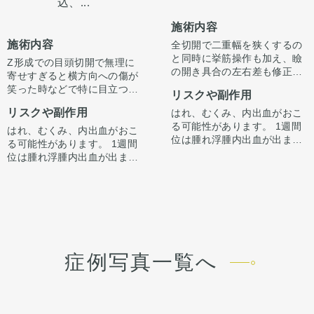
込、...
施術内容
施術内容
全切開で二重幅を狭くするの
と同時に挙筋操作も加え、瞼
Z形成での目頭切開で無理に
の開き具合の左右差も修正し
寄せすぎると横方向への傷が
ています。
笑った時などで特に目立つこ
リスクや副作用
とがあります。
リスクや副作用
はれ、むくみ、内出血がおこ
逆Zで傷の流れを自然な向き
る可能性があります。 1週間
である縦縫合に戻すことで傷
はれ、むくみ、内出血がおこ
位は腫れ浮腫内出血が出ます
跡を目立ちにくくすることが
る可能性があります。 1週間
が1週間から2週間くらいかけ
できます。
位は腫れ浮腫内出血が出ます
てゆっくり引きます。 ごく
それ以外にも凹みの部分を筋
が1週間から2週間くらいかけ
稀、感染が起きたりむくみが
を充填させるなどの処置もし
てゆっくり引きます。 ごく
長続く（1ヶ月くらい）方が
ています。
稀、感染が起きたりむくみが
います。 微妙な左右差は出る
傷跡の残り方には個人差はあ
長続く（1ヶ月くらい）方が
ことがあります。 合併症が起
ります。
います。 微妙な左右差は出る
こっても当院で責任を持って
ことがあります。 合併症が起
治療します。 手術を受けた人
こっても当院で責任を持って
症例写真一覧へ
全員が写真の様な変化をする
治療します。 手術を受けた人
わけではない事にも注意して
全員が写真の様な変化をする
ください。 その人ごとに個性
わけではない事にも注意して
がありますので、手術の結果
ください。 その人ごとに個性
にも個人差はあります。