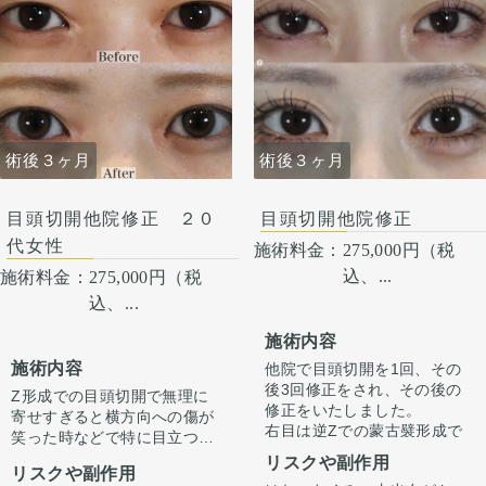
術後３ヶ月
術後３ヶ月
目頭切開他院修正 ２０
目頭切開他院修正
代女性
施術料金：
275,000円（税
込、...
施術料金：
275,000円（税
込、...
施術内容
施術内容
他院で目頭切開を1回、その
後3回修正をされ、その後の
Z形成での目頭切開で無理に
修正をいたしました。
寄せすぎると横方向への傷が
右目は逆Zでの蒙古襞形成で
笑った時などで特に目立つこ
狭くし、右目はZ形成での目
とがあります。
リスクや副作用
頭切開で広げ左右差を修正し
リスクや副作用
逆Zで傷の流れを自然な向き