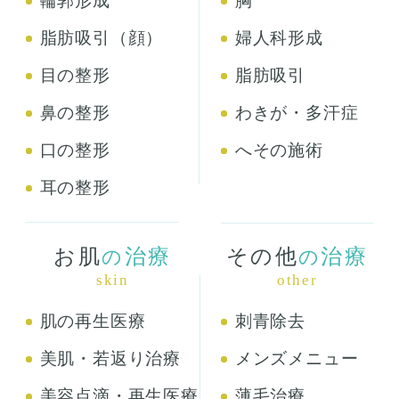
輪郭形成
胸
脂肪吸引（顔）
婦人科形成
目の整形
脂肪吸引
鼻の整形
わきが・多汗症
口の整形
へその施術
耳の整形
お肌
治療
その他
治療
の
の
skin
other
肌の再生医療
刺青除去
美肌・若返り治療
メンズメニュー
美容点滴・再生医療
薄毛治療