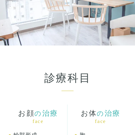
診療科目
お顔
治療
お体
治療
の
の
face
face