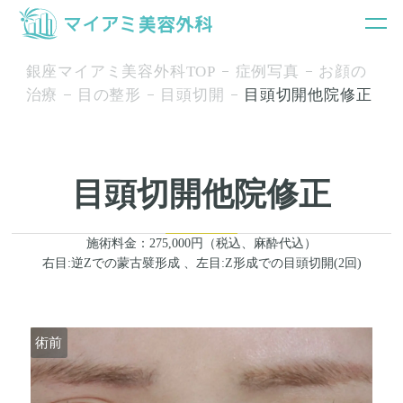
銀座マイアミ美容外科TOP
症例写真
お顔の
治療
目の整形
目頭切開
目頭切開他院修正
目頭切開他院修正
施術料金：275,000円（税込、麻酔代込）
右目:逆Zでの蒙古襞形成 、左目:Z形成での目頭切開(2回)
術前