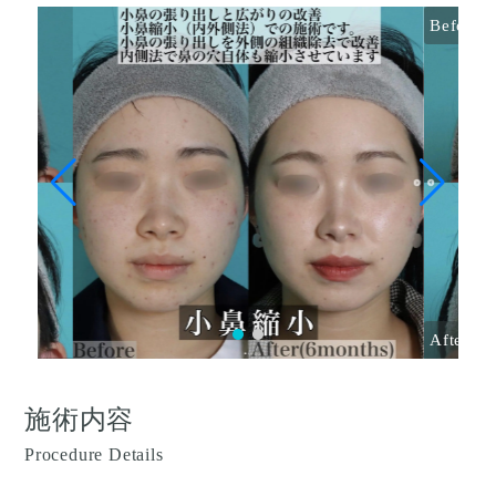
Before
After
施術内容
Procedure Details