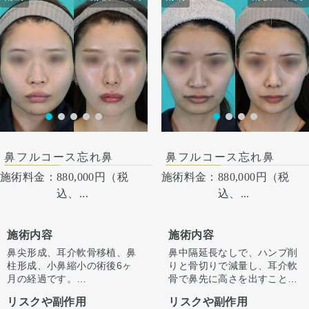
術後１ヶ月
鼻フルコース忘れ鼻
鼻フルコース忘れ鼻
施術料金：
880,000円（税
施術料金：
880,000円（税
込、...
込、...
施術内容
施術内容
鼻尖形成、耳介軟骨移植、鼻
鼻中隔延長なしで、ハンプ削
柱形成、小鼻縮小の術後6ヶ
りと骨切りで減量し、耳介軟
月の経過です。
骨で鼻先に高さを出すことで
今回はハンプ削りは行わず、
ラインを整えています。
リスクや副作用
リスクや副作用
ストラット＋耳介軟骨移植で
正面から見たときもすっきり