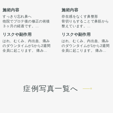
施術内容
施術内容
すっきり忘れ鼻へ
存在感をなくす鼻整形
他院でプロテ後の修正の術後
骨切りもすることで鼻筋から
３ヶ月の経過です。
整えています。
ただ高さを出すだけでは”いか
正面から見た時に全体的にす
リスクや副作用
リスクや副作用
にも感”が出てしまいバランス
っきりさせる施術です。
が整わないことがございま
はれ、むくみ、内出血、痛み
はれ、むくみ、内出血、痛み
す。
のダウンタイムが1から2週間
のダウンタイムが1から2週間
今回は鼻中隔延長で鼻先含め
全員に起こります。 痛みは3
全員に起こります。 痛みは3
整えています。
から4日は痛み止めを飲んで
から4日は痛み止めを飲んで
骨切り幅寄せと小鼻縮小もす
生活。 1週間くらいすると押
生活。 1週間くらいすると押
ることで、正面からの印象も
さえると痛い程度になりま
さえると痛い程度になりま
すっきり整えています。
す。内出血は平均2週間くら
す。内出血は平均2週間くら
いで目立たなくなります。 稀
いで目立たなくなります。 稀
に感染がありますが、そのよ
に感染がありますが、そのよ
うな際は責任を持って当院で
うな際は責任を持って当院で
症例写真一覧へ
治療します。 仕上がりには個
治療します。 仕上がりには個
人差があるので、手術を受け
人差があるので、手術を受け
た人全員がこの写真の様な変
た人全員がこの写真の様な変
化をするわけではありません
化をするわけではありません
のでご注意下さい。 カウンセ
のでご注意下さい。 カウンセ
リングにて診察させていただ
リングにて診察させていただ