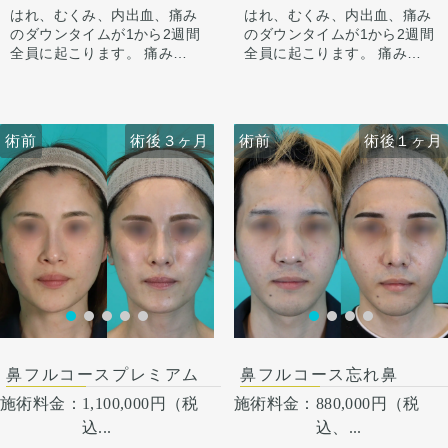
鼻先に高さを出し、ハンプの
するよう整えています。
はれ、むくみ、内出血、痛み
はれ、むくみ、内出血、痛み
尾側に粉砕軟骨をいれ横から
のダウンタイムが1から2週間
のダウンタイムが1から2週間
のラインを整えています。
全員に起こります。 痛みは3
全員に起こります。 痛みは3
小鼻は内側法で内側に丸みを
から4日は痛み止めを飲んで
から4日は痛み止めを飲んで
作るように縮小し、外側への
生活。 1週間くらいすると押
生活。 1週間くらいすると押
広がりを改善させています。
さえると痛い程度になりま
さえると痛い程度になりま
す。内出血は平均2週間くら
す。内出血は平均2週間くら
術前
術前
術後３ヶ月
術前
術前
術後３ヶ月
術後１ヶ月
いで目立たなくなります。 稀
いで目立たなくなります。 稀
に感染がありますが、そのよ
に感染がありますが、そのよ
うな際は責任を持って当院で
うな際は責任を持って当院で
治療します。 仕上がりには個
治療します。 仕上がりには個
人差があるので、手術を受け
人差があるので、手術を受け
た人全員がこの写真の様な変
た人全員がこの写真の様な変
化をするわけではありません
化をするわけではありません
のでご注意下さい。 カウンセ
のでご注意下さい。 カウンセ
リングにて診察させていただ
リングにて診察させていただ
いた上でその方一人一人の状
いた上でその方一人一人の状
術後１ヶ月
態をふまえて、治療法をご提
態をふまえて、治療法をご提
案します。
案します
鼻フルコースプレミアム
鼻フルコース忘れ鼻
施術料金：
1,100,000円（税
施術料金：
880,000円（税
込...
込、...