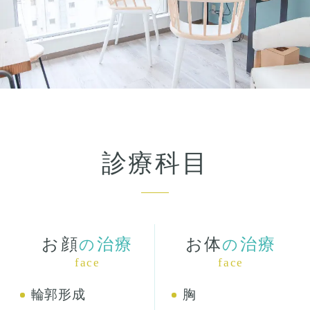
診療科目
お顔
治療
お体
治療
の
の
face
face
輪郭形成
胸