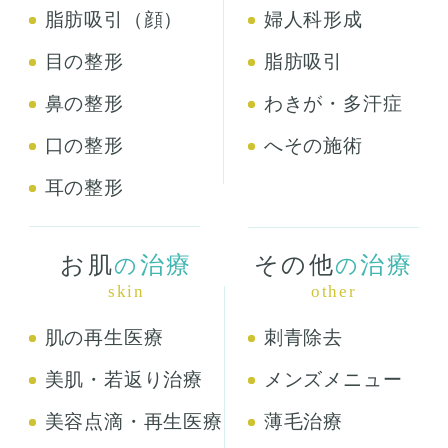
脂肪吸引（顔）
婦人科形成
目の整形
脂肪吸引
鼻の整形
わきが・多汗症
口の整形
へその施術
耳の整形
お肌
治療
その他
治療
の
の
skin
other
肌の再生医療
刺青除去
美肌・若返り治療
メンズメニュー
美容点滴・再生医療
薄毛治療