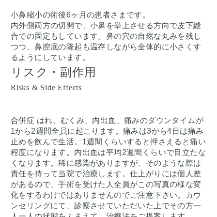
小鼻縮小の術後6ヶ月の患者さまです。
内外側両方の切開で、小鼻を挙上させる方向で皮下縫
合での固定もしています。鼻の穴の自然な丸みを残し
つつ、鼻腔底の隆起も温存しながら全体的に小さくす
るようにしています。
リスク・副作用
Risks & Side Effects
合併症 はれ、むくみ、内出血、痛みのダウンタイムが
1から2週間全員に起こります。痛みは3から4日は痛み
止めを飲んで生活。1週間くらいすると押さえると痛い
程度になります。内出血は平均2週間くらいで目立たな
くなります。稀に感染がありますが、そのような際は
責任を持って当院で治療します。仕上がりには個人差
があるので、手術を受けた人全員がこの写真の様な変
化をするわけではありませんのでご注意下さい。カウ
ンセリングにて、診察させていただいた上でその方一
人一人の状態をふまえて、治療法をご提案します。