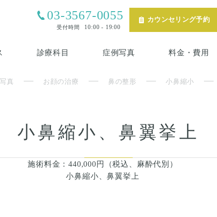
03-3567-0055
カウンセリング予約
10:00 - 19:00
受付時間
ス
診療科目
症例写真
料金・費用
写真
お顔の治療
鼻の整形
小鼻縮小
小鼻縮小、鼻翼挙上
施術料金：440,000円（税込、麻酔代別）
小鼻縮小、鼻翼挙上