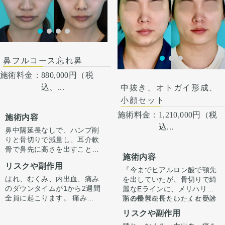
のでご注意下さい。 カウンセ
ください。 その人ごとに個性
リングにて診察させていただ
がありますので、手術の結果
いた上でその方一人一人の状
にも個人差はあります。
態をふまえて、治療法をご提
案します。
鼻フルコース忘れ鼻
施術料金：
880,000円（税
込、...
中抜き、オトガイ形成、
小顔セット
施術料金：
1,210,000円（税
施術内容
込...
鼻中隔延長なしで、ハンプ削
りと骨切りで減量し、耳介軟
骨で鼻先に高さを出すことで
施術内容
ラインを整えています。
リスクや副作用
正面から見たときもすっきり
『今までヒアルロン酸で顎先
するよう整えています。
はれ、むくみ、内出血、痛み
を出していたが、骨切りで綺
のダウンタイムが1から2週間
麗なEラインに、メリハリの
全員に起こります。 痛みは3
ある輪郭にしたい。』と受診
顎の長さを長くしたくないと
から4日は痛み止めを飲んで
されました。
いう希望がありましたので、
リスクや副作用
生活。 1週間くらいすると押
中抜きの施術とあわせてオト