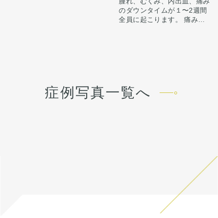
腫れ、むくみ、内出血、痛み
さえると痛い程度になりま
ガイ形成させていただきまし
カウンセリング時に3Dシミュ
のダウンタイムが１〜2週間
す。内出血は平均2週間くら
た。
レーションでどのくらい顎を
全員に起こります。 痛みは
いで目立たなくなります。 稀
出すかをご本人様とすり合わ
3〜4日は痛み止めを飲んで生
に感染がありますが、そのよ
せ、ご希望に合わせ顎を前に
また、顎、顎下を中心にフェ
活となります。 1週間くらい
うな際は責任を持って当院で
出してEラインを整えさせて
イスラインをしっかり脂肪吸
すると押さえると痛い程度に
治療します。 仕上がりには個
いただきました。
引をしました。
なります。 内出血は平均2週
人差があるので、手術を受け
フェイスラインが手術前ぼや
顔の脂肪吸引はただ吸引すれ
間くらいで目立たなくなりま
た人全員がこの写真の様な変
けた印象ですが、スッキリシ
ばいいわけではなく、バラン
す。 顎先や下唇の痺れが出る
化をするわけではありません
ャープな輪郭になりました。
ス良く吸うところはしっかり
ことがあります。多くは通常
のでご注意下さい。 カウンセ
吸い、残すところは適量残す
術後4ヶ月で腫れも引いて綺
症例写真一覧へ
1ヶ月以内に改善します。 脂
リングにて診察させていただ
ことが大事です。
麗なEラインができていま
肪を吸ったところは1から3ヶ
いた上でその方一人一人の状
す。
月ツッパリ感がでます。ツッ
態をふまえて、治療法をご提
ここからもう少しスッキリし
オトガイ形成は、後ろに下が
パリ感が出ても動かして大丈
案します
て術後半年で完成します。
っている顎先の骨をそのまま
夫です。 稀に感染があります
前に出す施術のため、正面か
が、そのような際は責任を持
ら見た時の顎先の長さがどう
って当院で治療します。 仕上
しても少し長くなります。
がりには個人差があるので、
そのため、同時に中抜きもす
手術を受けた人全員がこの写
ることで顎の長さを同じくら
真の様な変化をするわけでは
い、もしくは短くしつつ前に
ありませんのでご注意下さ
出すことが可能です。
い。 カウンセリングにて、診
察させていただいた上でその
方一人一人の状態をふまえ