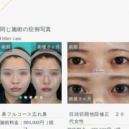
同じ施術の症例写真
Other case
術前
術後６ヶ月
術前
術前
術後６ヶ月
術後３ヶ月
鼻フルコース忘れ鼻
目頭切開他院修正 ２０
代女性
施術料金：
880,000円（税