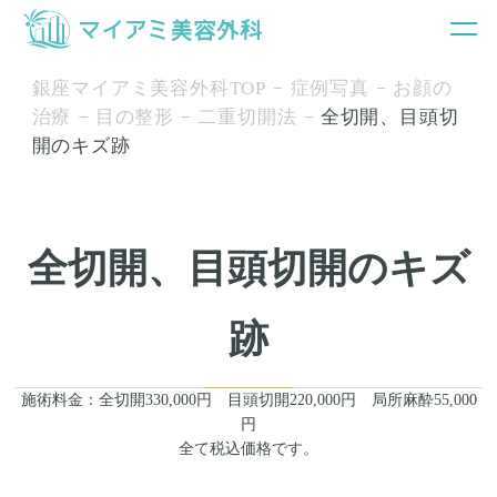
銀座マイアミ美容外科TOP
症例写真
お顔の
治療
目の整形
二重切開法
全切開、目頭切
開のキズ跡
全切開、目頭切開のキズ
跡
施術料金：全切開330,000円 目頭切開220,000円 局所麻酔55,000
円
全て税込価格です。