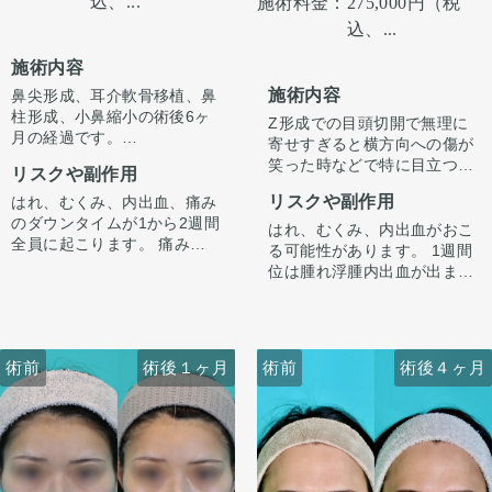
込、...
施術料金：
275,000円（税
込、...
施術内容
施術内容
鼻尖形成、耳介軟骨移植、鼻
柱形成、小鼻縮小の術後6ヶ
Z形成での目頭切開で無理に
月の経過です。
寄せすぎると横方向への傷が
今回はハンプ削りは行わず、
笑った時などで特に目立つこ
リスクや副作用
ストラット＋耳介軟骨移植で
とがあります。
鼻先に高さを出し、ハンプの
リスクや副作用
はれ、むくみ、内出血、痛み
逆Zで傷の流れを自然な向き
尾側に粉砕軟骨をいれ横から
のダウンタイムが1から2週間
である縦縫合に戻すことで傷
はれ、むくみ、内出血がおこ
のラインを整えています。
全員に起こります。 痛みは3
跡を目立ちにくくすることが
る可能性があります。 1週間
小鼻は内側法で内側に丸みを
から4日は痛み止めを飲んで
できます。それ以外にも凹み
位は腫れ浮腫内出血が出ます
作るように縮小し、外側への
生活。 1週間くらいすると押
の部分を筋を充填させるなど
が1週間から2週間くらいかけ
広がりを改善させています。
さえると痛い程度になりま
の処置もしています。
てゆっくり引きます。 ごく
す。内出血は平均2週間くら
稀、感染が起きたりむくみが
いで目立たなくなります。 稀
長続く（1ヶ月くらい）方が
術前
術前
術後１ヶ月
術後４ヶ月
術前
術前
術後１ヶ月
術後４ヶ月
に感染がありますが、そのよ
います。 微妙な左右差は出る
うな際は責任を持って当院で
ことがあります。 合併症が起
治療します。 仕上がりには個
こっても当院で責任を持って
人差があるので、手術を受け
治療します。 手術を受けた人
た人全員がこの写真の様な変
全員が写真の様な変化をする
化をするわけではありません
わけではない事にも注意して