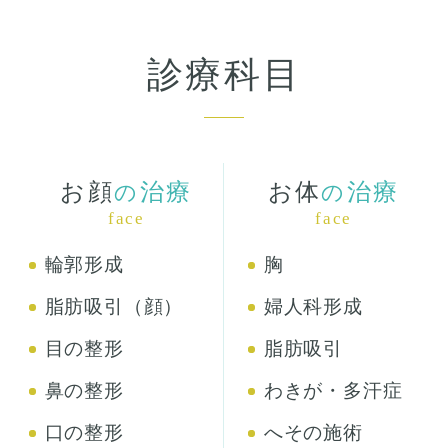
診療科目
お顔
治療
お体
治療
の
の
face
face
輪郭形成
胸
脂肪吸引（顔）
婦人科形成
目の整形
脂肪吸引
鼻の整形
わきが・多汗症
口の整形
へその施術