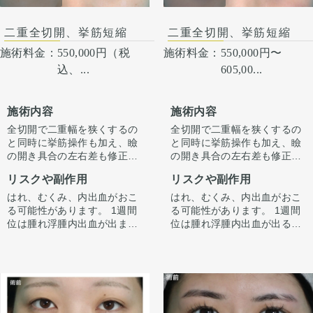
二重全切開、挙筋短縮
二重全切開、挙筋短縮
施術料金：
550,000円（税
施術料金：
550,000円〜
込、...
605,00...
施術内容
施術内容
全切開で二重幅を狭くするの
全切開で二重幅を狭くするの
と同時に挙筋操作も加え、瞼
と同時に挙筋操作も加え、瞼
の開き具合の左右差も修正し
の開き具合の左右差も修正し
ています。
ています。
リスクや副作用
リスクや副作用
はれ、むくみ、内出血がおこ
はれ、むくみ、内出血がおこ
る可能性があります。 1週間
る可能性があります。 1週間
位は腫れ浮腫内出血が出ます
位は腫れ浮腫内出血が出ると
が1週間から2週間くらいかけ
思って下さい。1週間から2週
てゆっくり引きます。 ごく
間くらいかけてゆっくり引き
稀、感染が起きたりむくみが
ます。 ごくたまに、感染が起
長続く（1ヶ月くらい）方が
きたりむくみが長続き（1ヶ
います。 微妙な左右差は出る
月くらい）する人がいます。
ことがあります。 合併症が起
微妙な左右差は出ることがあ