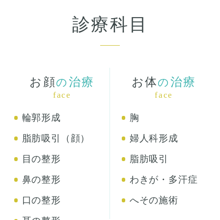
診療科目
お顔
治療
お体
治療
の
の
face
face
輪郭形成
胸
脂肪吸引（顔）
婦人科形成
目の整形
脂肪吸引
鼻の整形
わきが・多汗症
口の整形
へその施術