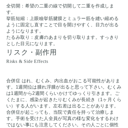
全切開：希望の二重の線で切開して二重を作成しま
す。
挙筋短縮：上眼瞼挙筋腱膜とミュラー筋を縫い縮める
ように固定し直すことで目を開けやすく、目力が出る
ようになります。
たるみ取り：皮膚のあまりを切り取ります。すっきり
とした目元になります。
リスク・副作用
Risks & Side Effects
合併症 はれ、むくみ、内出血がおこる可能性がありま
す。1週間位は腫れ浮腫が出ると思って下さい。むくみ
は1週間から2週間くらいかけてゆっくり引きます。ご
くたまに、感染が起きたりむくみが長続き（1ヶ月くら
い）する人がいます。左右差は出ることがあります。
合併症が起こっても、当院で責任を持って治療しま
す。手術を受けた人全員が写真の様な変化をするわけ
ではない事にも注意してください。その人ごとに個性