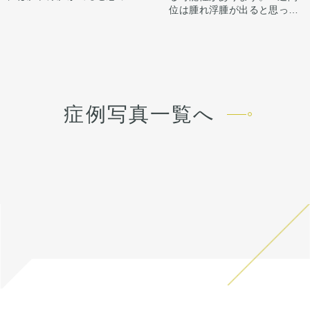
下さい。むくみは1週間から2
位は腫れ浮腫が出ると思って
週間くらいかけてゆっくり引
下さい。むくみは1週間から2
きます。 ごくたまに、感染が
週間くらいかけてゆっくり引
起きたりむくみが長続き（1
きます。 ごくたまに、感染が
ヶ月くらい）する人がいま
起きたりむくみが長続き（1
す。微妙な左右差は出ること
ヶ月くらい）する人がいま
があります。 合併症が起こっ
す。微妙な左右差は出ること
ても、当院で責任を持って治
があります。 合併症が起こっ
症例写真一覧へ
療します。 手術を受けた人全
ても、当院で責任を持って治
員が写真の様な変化をするわ
療します。 手術を受けた人全
けではない事にも注意してく
員が写真の様な変化をするわ
ださい。 その人ごとに個性が
けではない事にも注意してく
ありますので、手術の結果に
ださい。 その人ごとに個性が
も個人差はあります。
ありますので、手術の結果に
も個人差はあります。