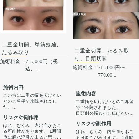
こっても当院で責任を持って
ります。 合併症が起こって
治療します。 手術を受けた人
も、当院で責任を持って治療
全員が写真の様な変化をする
します。 手術を受けた人全員
わけではない事にも注意して
が写真の様な変化をするわけ
ください。 その人ごとに個性
ではない事にも注意してくだ
がありますので、手術の結果
さい。 その人ごとに個性があ
にも個人差はあります。
りますので、手術の結果にも
個人差はあります。
二重全切開、挙筋短縮、
二重全切開、たるみ取
たるみ取り
り、目頭切開
施術料金：
715,000円（税
施術料金：
715,000円〜
込、...
770,00...
施術内容
施術内容
この方は二重の幅を広げたい
とのご希望で来院されまし
二重幅を広げたいとのご希望
た。
でご来院されました。
目の開き、二重幅の左右差が
目頭側の幅も少し広げたいと
リスクや副作用
あり、挙筋短縮も行いまし
のことで目頭切開も同時に行
リスクや副作用
た。
っております。
はれ、むくみ、内出血がおこ
左右差もだいぶ改善されてパ
る可能性があります。 1週間
はれ、むくみ、内出血がおこ
ッチリしましたね。
位は腫れ浮腫が出ると思って
る可能性があります。 1週間