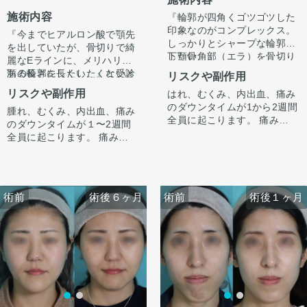
施術内容
『輪郭が四角くゴツゴツした
印象なのがコンプレックス。
『今までヒアルロン酸で顎先
しっかりとシャープな輪郭に
を出していたが、骨切りで綺
したい。』
下顎骨角部（エラ）を骨切り
麗なEラインに、メリハリの
というお悩みで受診されまし
にて切除しました。この方は
ある輪郭にしたい。』と受診
顎の長さを長くしたくないと
リスクや副作用
た。
若干外巻きタイプのエラでし
されました。
いう希望がありましたので、
リスクや副作用
はれ、むくみ、内出血、痛み
た。
中抜きの施術とあわせてオト
のダウンタイムが1から2週間
しっかりとエラの余白が削ら
腫れ、むくみ、内出血、痛み
ガイ形成させていただきまし
カウンセリング時に3Dシミュ
全員に起こります。 痛みは3
れ、四角い輪郭がシャープに
のダウンタイムが１〜2週間
た。
レーションでどのくらい顎を
から4日は痛み止めを飲んで
なり、スッキリと洗練された
全員に起こります。 痛みは
出すかをご本人様とすり合わ
生活。1週間くらいすると押
印象になりました。
3〜4日は痛み止めを飲んで生
せ、ご希望に合わせ顎を前に
また、顎、顎下を中心にフェ
さえると痛い程度になりま
外巻きのエラの為、下顎角骨
活となります。 1週間くらい
出してEラインを整えさせて
イスラインをしっかり脂肪吸
す。 内出血は平均2週間くら
切り、外板削りを行うことで
すると押さえると痛い程度に
いただきました。
引をしました。
いで目立たなくなります。 顎
正面から見てもスッキリとシ
なります。 内出血は平均2週
フェイスラインが手術前ぼや
顔の脂肪吸引はただ吸引すれ
術前
術前
術後６ヶ月
術後１ヶ月
術前
術前
術後６ヶ月
術後１ヶ月
先や下唇の痺れが出ることが
ャープな印象にりなります。
間くらいで目立たなくなりま
けた印象ですが、スッキリシ
ばいいわけではなく、バラン
あります。多くは通常1ヶ月
手術前に撮像したCTデータを
す。 顎先や下唇の痺れが出る
ャープな輪郭になりました。
ス良く吸うところはしっかり
以内に改善します。 稀に感染
元に、ご本人様と打ち合わせ
ことがあります。多くは通常
吸い、残すところは適量残す
術後4ヶ月で腫れも引いて綺
がありますが、そのような際
をし、3Dモデルを作成し、骨
1ヶ月以内に改善します。 脂
ことが大事です。
麗なEラインができていま
は責任を持って当院で治療し
切りラインを手術前に想定
肪を吸ったところは1から3ヶ
す。
ます。 仕上がりには個人差が
し、その通り切除致しまし
月ツッパリ感がでます。ツッ
ここからもう少しスッキリし
オトガイ形成は、後ろに下が
あるので、手術を受けた人全
た。
パリ感が出ても動かして大丈
て術後半年で完成します。
っている顎先の骨をそのまま
員がこの写真の様な変化をす
夫です。 稀に感染があります
前に出す施術のため、正面か
るわけではありませんのでご
が、そのような際は責任を持