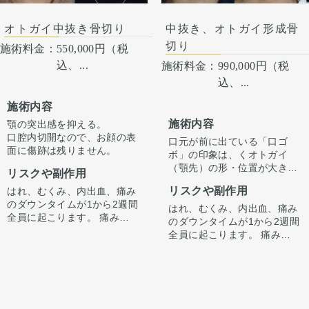
ら見た時の顎先の長さがどう
注意下さい。 カウンセリング
って当院で治療します。 仕上
しても少し長くなります。
にて、診察させていただいた
がりには個人差があるので、
そのため、同時に中抜きもす
オトガイ中抜き骨切り
中抜き、オトガイ形成骨
上でその方一人一人の状態を
手術を受けた人全員がこの写
ることで顎の長さを同じくら
切り
ふまえて、治療法をご提案し
施術料金：
550,000円（税
真の様な変化をするわけでは
い、もしくは短くしつつ前に
ます。
ありませんのでご注意下さ
込、...
施術料金：
990,000円（税
出すことが可能です。
い。 カウンセリングにて、診
込、...
察させていただいた上でその
方一人一人の状態をふまえ
施術内容
て、治療法をご提案します。
施術内容
顎の突出感を抑える。
口腔内切開なので、お顔の表
口元が前に出ている「口ゴ
面に傷跡は残りません。
ボ」の印象は、くオトガイ
（顎先）の形・位置が大きく
リスクや副作用
影響しています。
リスクや副作用
はれ、むくみ、内出血、痛み
今回は骨を前に出すだけでな
のダウンタイムが1から2週間
く「中抜き」を組み合わせる
はれ、むくみ、内出血、痛み
全員に起こります。 痛みは3
ことで、オトガイを前方に引
のダウンタイムが1から2週間
から4日は痛み止めを飲んで
き出しながら顎の長さが伸び
全員に起こります。 痛みは3
生活。1週間くらいすると押
ないように調整しています。
から4日は痛み止めを飲んで
さえると痛い程度になりま
（オトガイ形成単独だとやや
生活。1週間くらいすると押
す。 内出血は平均2週間くら
顎が伸びた印象になってしま
さえると痛い程度になりま
いで目立たなくなります。 顎
います。）
す。 内出血は平均2週間くら
先や下唇の痺れが出ることが
正面では術前から気になって
いで目立たなくなります。 顎
あります。多くは通常1ヶ月