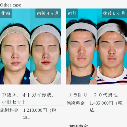
Other case
術前
術前
術後４ヶ月
術後６ヶ月
術前
術前
術後４ヶ月
術後６ヶ月
中抜き、オトガイ形成、
エラ削り ２０代男性
小顔セット
施術料金：
1,485,000円（税
込...
施術料金：
1,210,000円（税
込...
施術内容