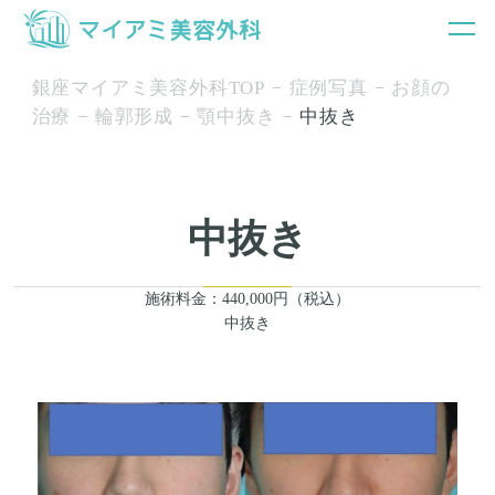
銀座マイアミ美容外科TOP
症例写真
お顔の
治療
輪郭形成
顎中抜き
中抜き
中抜き
施術料金：440,000円（税込）
中抜き