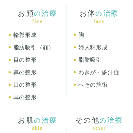
お顔
治療
お体
治療
の
の
face
face
輪郭形成
胸
脂肪吸引（顔）
婦人科形成
目の整形
脂肪吸引
鼻の整形
わきが・多汗症
口の整形
へその施術
耳の整形
お肌
治療
その他
治療
の
の
skin
other