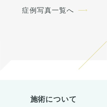
いたアゴの左右差も、骨切り
先や下唇の痺れが出ることが
以内に改善します。 稀に感染
のデザインで同時に改善して
あります。多くは通常1ヶ月
症例写真一覧へ
がありますが、そのような際
います。
以内に改善します。 稀に感染
は責任を持って当院で治療し
横顔はEライン上に口唇が収
がありますが、そのような際
ます。 仕上がりには個人差が
まる自然なプロフィールに。
は責任を持って当院で治療し
あるので、手術を受けた人全
正面はシャープで整った輪郭
ます。 仕上がりには個人差が
員がこの写真の様な変化をす
へ。
あるので、手術を受けた人全
るわけではありませんのでご
外科的に骨格から変えること
員がこの写真の様な変化をす
注意下さい。 カウンセリング
で、フィラーでは届かない変
るわけではありませんのでご
にて、診察させていただいた
化が生まれます。
注意下さい。 カウンセリング
上でその方一人一人の状態を
にて、診察させていただいた
ふまえて、治療法をご提案し
上でその方一人一人の状態を
ます。
ふまえて、治療法をご提案し
ます。
施術について