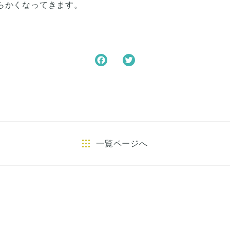
らかくなってきます。
F
T
a
w
c
i
e
t
b
t
o
e
o
r
一覧ページへ
k