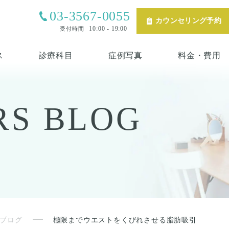
03-3567-0055
カウンセリング予約
10:00 - 19:00
受付時間
ス
診療科目
症例写真
料金・費用
RS
BLOG
ブログ
極限までウエストをくびれさせる脂肪吸引