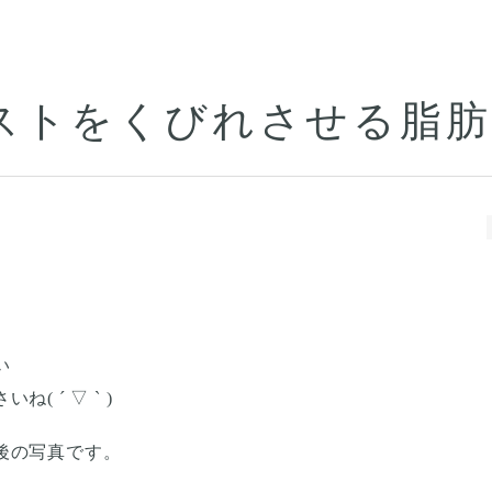
ストをくびれさせる脂肪
い
 ´ ▽ ` )
後の写真です。