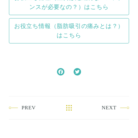
ンスが必要なの？）はこちら
お役立ち情報（脂肪吸引の痛みとは？）
はこちら
F
T
a
w
c
i
e
t
b
t
PREV
NEXT
o
e
o
r
k