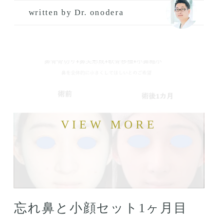
written by Dr. onodera
忘れ鼻と小顔セット1ヶ月目