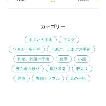
o
e
o
r
k
カテゴリー
まぶたの手術
ブログ
ワキガ・多汗症
下あご、上あごの手術
乳輪、乳頭の手術
健康
小顔
男性器の形成
脂肪吸引
若返り
豊胸
豊胸トラブル
鼻の手術