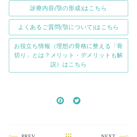
診療内容(顎の形成)はこちら
よくあるご質問(顎について)はこちら
お役立ち情報（理想の骨格に整える「骨
切り」とは？メリット・デメリットも解
説）はこちら
F
T
a
w
c
i
e
t
b
t
PREV
NEXT