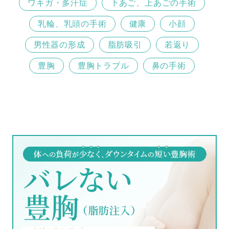
ワキガ・多汗症
下あご、上あごの手術
乳輪、乳頭の手術
健康
小顔
男性器の形成
脂肪吸引
若返り
豊胸
豊胸トラブル
鼻の手術