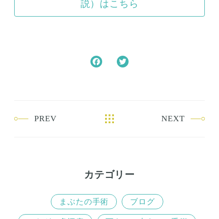
説）はこちら
F
T
a
w
c
i
e
t
b
t
PREV
NEXT
o
e
o
r
k
カテゴリー
まぶたの手術
ブログ