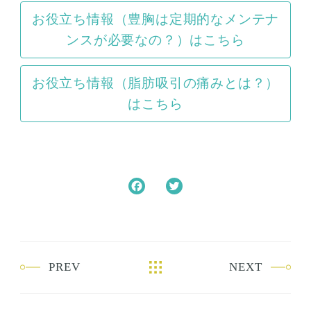
お役立ち情報（豊胸は定期的なメンテナ
ンスが必要なの？）はこちら
お役立ち情報（脂肪吸引の痛みとは？）
はこちら
F
T
a
w
c
i
e
t
b
t
PREV
NEXT
o
e
o
r
k