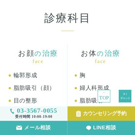
診療科目
お顔
治療
お体
治療
の
の
face
face
輪郭形成
胸
脂肪吸引（顔）
婦人科形成
TOP
目の整形
脂肪吸引
03-3567-0055
鼻の整形
わきが・多汗症
カウンセリング予約
受付時間 10:00-19:00
口の整形
へその施術
メール相談
LINE相談