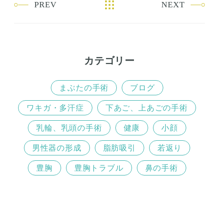
PREV
NEXT
o
e
o
r
k
カテゴリー
まぶたの手術
ブログ
ワキガ・多汗症
下あご、上あごの手術
乳輪、乳頭の手術
健康
小顔
男性器の形成
脂肪吸引
若返り
豊胸
豊胸トラブル
鼻の手術