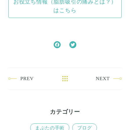
お役立ち情報（脂肪吸引の痛みとは？）
はこちら
F
T
a
w
c
i
e
t
b
t
PREV
NEXT
o
e
o
r
k
カテゴリー
まぶたの手術
ブログ