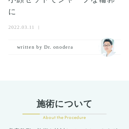
に
2022.03.11
written by Dr. onodera
施術について
About the Procedure