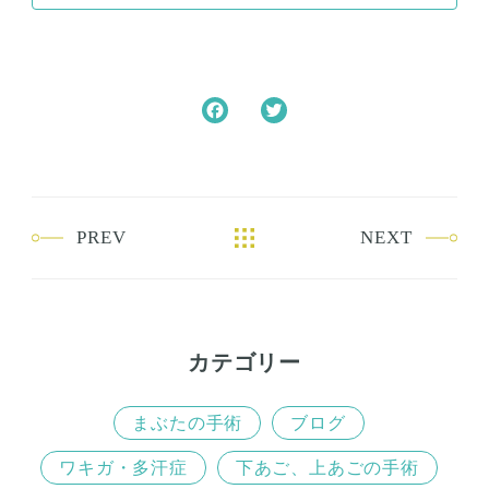
F
T
a
w
c
i
e
t
b
t
PREV
NEXT
o
e
o
r
k
カテゴリー
まぶたの手術
ブログ
ワキガ・多汗症
下あご、上あごの手術