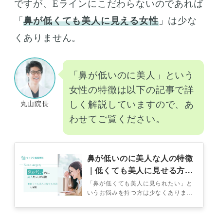
ですが、Eラインにこだわらないのであれば
「
鼻が低くても美人に見える女性
」は少な
くありません。
「鼻が低いのに美人」という
女性の特徴は以下の記事で詳
しく解説していますので、あ
丸山院長
わせてご覧ください。
鼻が低いのに美人な人の特徴
｜低くても美人に見せる方法
も解説
「鼻が低くても美人に見られたい」と
いうお悩みを持つ方は少なくありませ
ん。 また「あの人は鼻が低くても美
人なのはなぜ？」と疑問を持っている