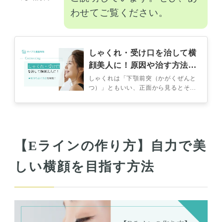
わせてご覧ください。
しゃくれ・受け口を治して横
顔美人に！原因や治す方法も
解説
しゃくれは「下顎前突（かがくぜんと
つ）」ともいい、正面から見るとそれ
ほど変化は見られませんが、横から見
ると字のとおり下あごが突き出てしゃ
くれ…
【Eラインの作り方】自力で美
しい横顔を目指す方法