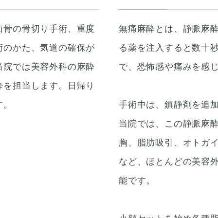
面骨の骨切り手術、重度
無痛麻酔とは、静脈麻
術のかた、気道の確保が
る薬を注入すると数十
当院では美容外科の麻酔
で、恐怖感や痛みを感
酔を担当します。日帰り
す。
手術中は、鎮静剤を追
当院では、この静脈麻
胸、脂肪吸引、オトガ
など、ほとんどの美容
能です。