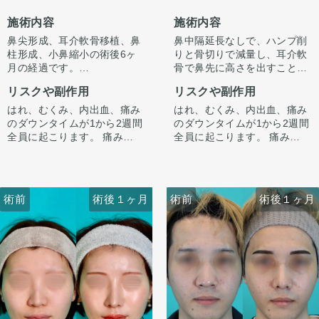
施術内容
施術内容
鼻尖形成、耳介軟骨移植、鼻
鼻中隔延長なしで、ハンプ削
柱形成、小鼻縮小の術後6ヶ
りと骨切りで減量し、耳介軟
月の経過です。
骨で鼻先に高さを出すことで
今回はハンプ削りは行わず、
ラインを整えています。
リスクや副作用
リスクや副作用
ストラット＋耳介軟骨移植で
正面から見たときもすっきり
鼻先に高さを出し、ハンプの
するよう整えています。
はれ、むくみ、内出血、痛み
はれ、むくみ、内出血、痛み
尾側に粉砕軟骨をいれ横から
のダウンタイムが1から2週間
のダウンタイムが1から2週間
のラインを整えています。
全員に起こります。 痛みは3
全員に起こります。 痛みは3
小鼻は内側法で内側に丸みを
から4日は痛み止めを飲んで
から4日は痛み止めを飲んで
作るように縮小し、外側への
生活。 1週間くらいすると押
生活。 1週間くらいすると押
広がりを改善させています。
さえると痛い程度になりま
さえると痛い程度になりま
す。内出血は平均2週間くら
す。内出血は平均2週間くら
術前
術前
術後１ヶ月
術前
術前
術後１ヶ月
術後１ヶ月
いで目立たなくなります。 稀
いで目立たなくなります。 稀
に感染がありますが、そのよ
に感染がありますが、そのよ
うな際は責任を持って当院で
うな際は責任を持って当院で
治療します。 仕上がりには個
治療します。 仕上がりには個
人差があるので、手術を受け
人差があるので、手術を受け
た人全員がこの写真の様な変
た人全員がこの写真の様な変
化をするわけではありません
化をするわけではありません
のでご注意下さい。 カウンセ
のでご注意下さい。 カウンセ
リングにて診察させていただ
リングにて診察させていただ