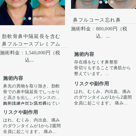
いた上でその方一人一人の状
いた上でその方一人一人の状
術後１ヶ月
態をふまえて、治療法をご提
態をふまえて、治療法をご提
案します。
案します
鼻フルコース忘れ鼻
施術料金：
880,000円（税
込、...
肋軟骨鼻中隔延長を含む
鼻フルコースプレミアム
施術料金：
1,540,000円（税
施術内容
込...
存在感をなくす鼻整形
骨切りもすることで鼻筋から
整えています。
施術内容
正面から見た時に全体的にす
リスクや副作用
っきりさせる施術です。
鼻先の異物を取り除き、肋軟
はれ、むくみ、内出血、痛み
骨での鼻中隔延長でしっかり
のダウンタイムが1から2週間
と高さを出し、バランスのと
全員に起こります。 痛みは3
れた洗練された忘れ鼻に
施術はオープン法で行ってい
から4日は痛み止めを飲んで
『鼻先〜鼻先の低さが悩み。
ます。鼻柱に傷がつき、赤み
リスクや副作用
生活。 1週間くらいすると押
オステオポールを抜去して、
がでますが、3ヶ月〜半年ほ
はれ、むくみ、内出血、痛み
さえると痛い程度になりま
しっかり高さを出したい。』
どで色味は抜けて目立ちづら
手術後1ヶ月でスッキリして
のダウンタイムが1から2週間
す。内出血は平均2週間くら
というお悩みで受診されまし
くなってきます。
いますが、ここからよりスッ
全員に起こります。 痛みは3
いで目立たなくなります。 稀
た。
キリし、半年ほどで完成とな