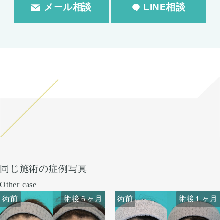
メール相談
LINE相談
同じ施術の症例写真
Other case
術前
術前
術後６ヶ月
術前
術前
術後６ヶ月
術後１ヶ月