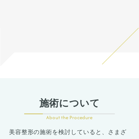
態をふまえて、治療法をご提
onlayの耳介軟骨の上に真皮
化をするわけではありません
案します。
脂肪をのせることで柔らか
のでご注意下さい。 カウンセ
く、鼻先の高さをだしまし
リングにて診察させていただ
た。
いた上でその方一人一人の状
ハンプ削りとプロテーゼに
態をふまえて、治療法をご提
て、鼻筋が鼻先にかけて自然
案します。
だけどしっかりした高さにな
るように調整しました。
鼻骨幅寄せ骨切りも行い、鼻
筋のラインをスッキリとさせ
ました。
鼻柱を下げることでACRが整
い、鼻唇角がマイルドになる
ことで口元の突出感も改善し
ました。
施術について
About the Procedure
美容整形の施術を検討していると、さまざ