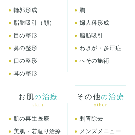
輪郭形成
胸
脂肪吸引（顔）
婦人科形成
目の整形
脂肪吸引
鼻の整形
わきが・多汗症
口の整形
へその施術
耳の整形
お肌
治療
その他
治療
の
の
skin
other
肌の再生医療
刺青除去
美肌・若返り治療
メンズメニュー