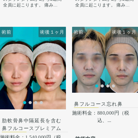
のラインを整えています。
全員に起こります。 痛みは3
全員に起こります。 痛みは3
小鼻は内側法で内側に丸みを
から4日は痛み止めを飲んで
から4日は痛み止めを飲んで
作るように縮小し、外側への
生活。 1週間くらいすると押
生活。 1週間くらいすると押
広がりを改善させています。
さえると痛い程度になりま
さえると痛い程度になりま
す。内出血は平均2週間くら
す。内出血は平均2週間くら
術前
術前
術後１ヶ月
術前
術前
術後１ヶ月
術後１ヶ月
いで目立たなくなります。 稀
いで目立たなくなります。 稀
に感染がありますが、そのよ
に感染がありますが、そのよ
うな際は責任を持って当院で
うな際は責任を持って当院で
治療します。 仕上がりには個
治療します。 仕上がりには個
人差があるので、手術を受け
人差があるので、手術を受け
た人全員がこの写真の様な変
た人全員がこの写真の様な変
化をするわけではありません
化をするわけではありません
のでご注意下さい。 カウンセ
のでご注意下さい。 カウンセ
リングにて診察させていただ
リングにて診察させていただ
いた上でその方一人一人の状
いた上でその方一人一人の状
術後１ヶ月
態をふまえて、治療法をご提
態をふまえて、治療法をご提
案します。
案します
鼻フルコース忘れ鼻
施術料金：
880,000円（税
込、...
肋軟骨鼻中隔延長を含む
鼻フルコースプレミアム
施術料金：
1,540,000円（税