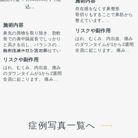
施術内容
込...
存在感をなくす鼻整形
骨切りもすることで鼻筋から
整えています。
施術内容
正面から見た時に全体的にす
リスクや副作用
っきりさせる施術です。
鼻先の異物を取り除き、肋軟
はれ、むくみ、内出血、痛み
骨での鼻中隔延長でしっかり
のダウンタイムが1から2週間
と高さを出し、バランスのと
全員に起こります。 痛みは3
れた洗練された忘れ鼻に
施術はオープン法で行ってい
から4日は痛み止めを飲んで
『鼻先〜鼻先の低さが悩み。
ます。鼻柱に傷がつき、赤み
リスクや副作用
生活。 1週間くらいすると押
オステオポールを抜去して、
がでますが、3ヶ月〜半年ほ
はれ、むくみ、内出血、痛み
さえると痛い程度になりま
しっかり高さを出したい。』
どで色味は抜けて目立ちづら
手術後1ヶ月でスッキリして
のダウンタイムが1から2週間
す。内出血は平均2週間くら
というお悩みで受診されまし
くなってきます。
いますが、ここからよりスッ
全員に起こります。 痛みは3
いで目立たなくなります。 稀
た。
キリし、半年ほどで完成とな
から4日は痛み止めを飲んで
に感染がありますが、そのよ
オステオポールは大鼻翼軟骨
ります。
生活。 1週間くらいすると押
うな際は責任を持って当院で
を押し込んで沈んでおり、軟
鼻柱の傷もまだ赤みはありま
さえると痛い程度になりま
治療します。 仕上がりには個
骨が少し変形していました。
すが、3ヶ月〜半年ほどで色
す。内出血は平均2週間くら
人差があるので、手術を受け
オステオポールを抜去し、肋
は抜けて目立ちづらくなりま
いで目立たなくなります。 稀
た人全員がこの写真の様な変
軟骨を用いて鼻中隔延長を行
す。
に感染がありますが、そのよ
化をするわけではありません
い、しっかりと高いベースを
うな際は責任を持って当院で
のでご注意下さい。 カウンセ
作りました。
症例写真一覧へ
治療します。 仕上がりには個
リングにて診察させていただ
鼻先の皮膚がオステオポール
人差があるので、手術を受け
いた上でその方一人一人の状
で薄くなっていたため、
た人全員がこの写真の様な変