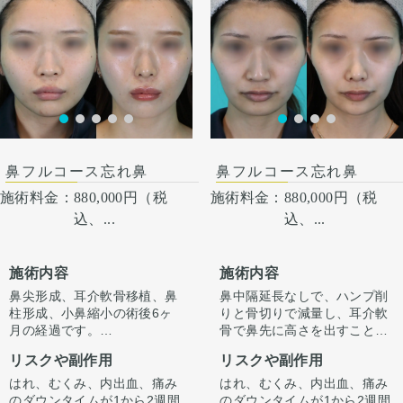
術後１ヶ月
鼻フルコース忘れ鼻
鼻フルコース忘れ鼻
施術料金：
880,000円（税
施術料金：
880,000円（税
込、...
込、...
施術内容
施術内容
鼻尖形成、耳介軟骨移植、鼻
鼻中隔延長なしで、ハンプ削
柱形成、小鼻縮小の術後6ヶ
りと骨切りで減量し、耳介軟
月の経過です。
骨で鼻先に高さを出すことで
今回はハンプ削りは行わず、
ラインを整えています。
リスクや副作用
リスクや副作用
ストラット＋耳介軟骨移植で
正面から見たときもすっきり
鼻先に高さを出し、ハンプの
するよう整えています。
はれ、むくみ、内出血、痛み
はれ、むくみ、内出血、痛み
尾側に粉砕軟骨をいれ横から
のダウンタイムが1から2週間
のダウンタイムが1から2週間