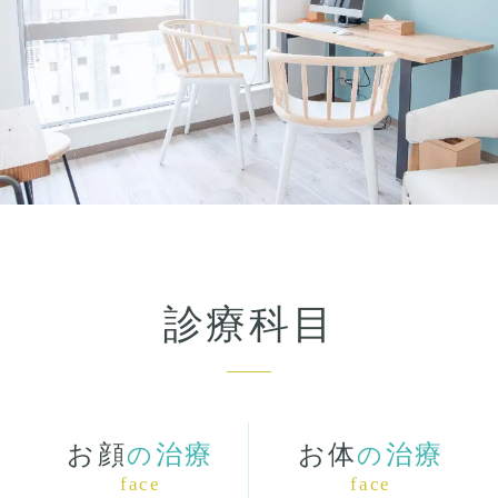
診療科目
お顔
治療
お体
治療
の
の
face
face