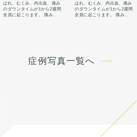
が整わないことがございま
はれ、むくみ、内出血、痛み
はれ、むくみ、内出血、痛み
す。
のダウンタイムが1から2週間
のダウンタイムが1から2週間
今回は鼻中隔延長で鼻先含め
全員に起こります。 痛みは3
全員に起こります。 痛みは3
整えています。
から4日は痛み止めを飲んで
から4日は痛み止めを飲んで
骨切り幅寄せと小鼻縮小もす
生活。 1週間くらいすると押
生活。 1週間くらいすると押
ることで、正面からの印象も
さえると痛い程度になりま
さえると痛い程度になりま
すっきり整えています。
す。内出血は平均2週間くら
す。内出血は平均2週間くら
いで目立たなくなります。 稀
いで目立たなくなります。 稀
に感染がありますが、そのよ
に感染がありますが、そのよ
うな際は責任を持って当院で
うな際は責任を持って当院で
症例写真一覧へ
治療します。 仕上がりには個
治療します。 仕上がりには個
人差があるので、手術を受け
人差があるので、手術を受け
た人全員がこの写真の様な変
た人全員がこの写真の様な変
化をするわけではありません
化をするわけではありません
のでご注意下さい。 カウンセ
のでご注意下さい。 カウンセ
リングにて診察させていただ
リングにて診察させていただ
いた上でその方一人一人の状
いた上でその方一人一人の状
態をふまえて、治療法をご提
態をふまえて、治療法をご提
案します。
案します。