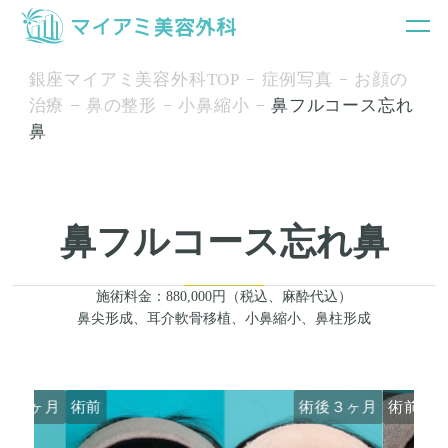
銀座マイアミ美容外科TOP
症例写真
お顔の
治療
鼻の整形
小鼻縮小
鼻フルコース忘れ
鼻
鼻フルコース忘れ鼻
施術料金：880,000円（税込、麻酔代込）
鼻尖形成、耳介軟骨移植、小鼻縮小、鼻柱形成
後３ヶ月
術前
術後３ヶ月
術前