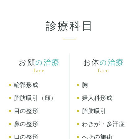
診療科目
お顔
治療
お体
治療
の
の
face
face
輪郭形成
胸
脂肪吸引（顔）
婦人科形成
目の整形
脂肪吸引
鼻の整形
わきが・多汗症
口の整形
へその施術