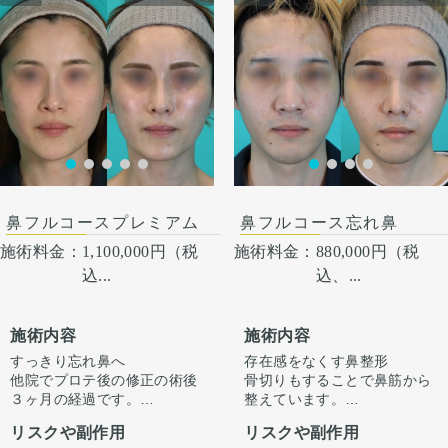
に感染がありますが、そのよ
に感染がありますが、そのよ
うな際は責任を持って当院で
うな際は責任を持って当院で
治療します。 仕上がりには個
治療します。 仕上がりには個
人差があるので、手術を受け
人差があるので、手術を受け
た人全員がこの写真の様な変
た人全員がこの写真の様な変
化をするわけではありません
化をするわけではありません
のでご注意下さい。 カウンセ
のでご注意下さい。 カウンセ
リングにて診察させていただ
リングにて診察させていただ
いた上でその方一人一人の状
いた上でその方一人一人の状
術後１ヶ月
態をふまえて、治療法をご提
態をふまえて、治療法をご提
案します。
案します
鼻フルコースプレミアム
鼻フルコース忘れ鼻
施術料金：
1,100,000円（税
施術料金：
880,000円（税
込...
込、...
施術内容
施術内容
すっきり忘れ鼻へ
存在感をなくす鼻整形
他院でプロテ後の修正の術後
骨切りもすることで鼻筋から
３ヶ月の経過です。
整えています。
ただ高さを出すだけでは”いか
正面から見た時に全体的にす
リスクや副作用
リスクや副作用
にも感”が出てしまいバランス
っきりさせる施術です。