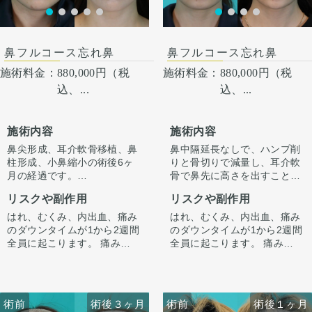
術後１ヶ月
鼻フルコース忘れ鼻
鼻フルコース忘れ鼻
施術料金：
880,000円（税
施術料金：
880,000円（税
込、...
込、...
施術内容
施術内容
鼻尖形成、耳介軟骨移植、鼻
鼻中隔延長なしで、ハンプ削
柱形成、小鼻縮小の術後6ヶ
りと骨切りで減量し、耳介軟
月の経過です。
骨で鼻先に高さを出すことで
今回はハンプ削りは行わず、
ラインを整えています。
リスクや副作用
リスクや副作用
ストラット＋耳介軟骨移植で
正面から見たときもすっきり
鼻先に高さを出し、ハンプの
するよう整えています。
はれ、むくみ、内出血、痛み
はれ、むくみ、内出血、痛み
尾側に粉砕軟骨をいれ横から
のダウンタイムが1から2週間
のダウンタイムが1から2週間
のラインを整えています。
全員に起こります。 痛みは3
全員に起こります。 痛みは3
小鼻は内側法で内側に丸みを
から4日は痛み止めを飲んで
から4日は痛み止めを飲んで
作るように縮小し、外側への
生活。 1週間くらいすると押
生活。 1週間くらいすると押
広がりを改善させています。
さえると痛い程度になりま
さえると痛い程度になりま
す。内出血は平均2週間くら
す。内出血は平均2週間くら
術前
術前
術後３ヶ月
術前
術前
術後３ヶ月
術後１ヶ月
いで目立たなくなります。 稀
いで目立たなくなります。 稀