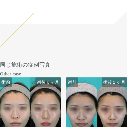
同じ施術の症例写真
Other case
術前
術前
術後６ヶ月
術前
術前
術後６ヶ月
術後１ヶ月