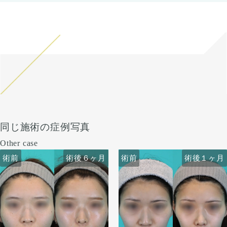
同じ施術の症例写真
Other case
術前
術前
術後６ヶ月
術前
術前
術後６ヶ月
術後１ヶ月