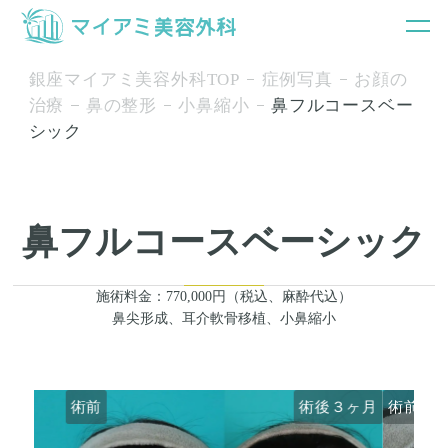
銀座マイアミ美容外科TOP
症例写真
お顔の
治療
鼻の整形
小鼻縮小
鼻フルコースベー
シック
鼻フルコースベーシック
施術料金：770,000円（税込、麻酔代込）
鼻尖形成、耳介軟骨移植、小鼻縮小
術前
術後３ヶ月
術前