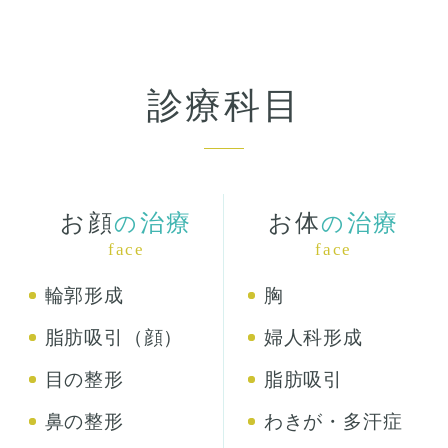
診療科目
お顔
治療
お体
治療
の
の
face
face
輪郭形成
胸
脂肪吸引（顔）
婦人科形成
目の整形
脂肪吸引
鼻の整形
わきが・多汗症