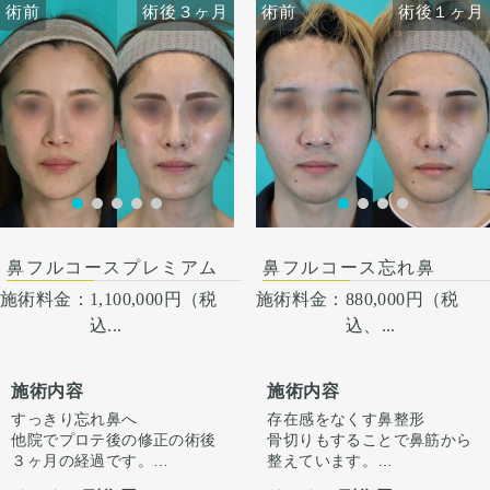
術前
術前
術後３ヶ月
術前
術前
術後３ヶ月
術後１ヶ月
いで目立たなくなります。 稀
いで目立たなくなります。 稀
に感染がありますが、そのよ
に感染がありますが、そのよ
うな際は責任を持って当院で
うな際は責任を持って当院で
治療します。 仕上がりには個
治療します。 仕上がりには個
人差があるので、手術を受け
人差があるので、手術を受け
た人全員がこの写真の様な変
た人全員がこの写真の様な変
化をするわけではありません
化をするわけではありません
のでご注意下さい。 カウンセ
のでご注意下さい。 カウンセ
リングにて診察させていただ
リングにて診察させていただ
いた上でその方一人一人の状
いた上でその方一人一人の状
術後１ヶ月
態をふまえて、治療法をご提
態をふまえて、治療法をご提
案します。
案します
鼻フルコースプレミアム
鼻フルコース忘れ鼻
施術料金：
1,100,000円（税
施術料金：
880,000円（税
込...
込、...
施術内容
施術内容
すっきり忘れ鼻へ
存在感をなくす鼻整形
他院でプロテ後の修正の術後
骨切りもすることで鼻筋から
３ヶ月の経過です。
整えています。
ただ高さを出すだけでは”いか
正面から見た時に全体的にす