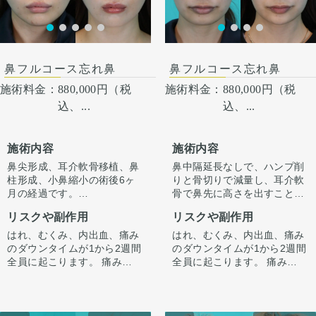
術後１ヶ月
鼻フルコース忘れ鼻
鼻フルコース忘れ鼻
施術料金：
880,000円（税
施術料金：
880,000円（税
込、...
込、...
施術内容
施術内容
鼻尖形成、耳介軟骨移植、鼻
鼻中隔延長なしで、ハンプ削
柱形成、小鼻縮小の術後6ヶ
りと骨切りで減量し、耳介軟
月の経過です。
骨で鼻先に高さを出すことで
今回はハンプ削りは行わず、
ラインを整えています。
リスクや副作用
リスクや副作用
ストラット＋耳介軟骨移植で
正面から見たときもすっきり
鼻先に高さを出し、ハンプの
するよう整えています。
はれ、むくみ、内出血、痛み
はれ、むくみ、内出血、痛み
尾側に粉砕軟骨をいれ横から
のダウンタイムが1から2週間
のダウンタイムが1から2週間
のラインを整えています。
全員に起こります。 痛みは3
全員に起こります。 痛みは3
小鼻は内側法で内側に丸みを
から4日は痛み止めを飲んで
から4日は痛み止めを飲んで
作るように縮小し、外側への
生活。 1週間くらいすると押
生活。 1週間くらいすると押
広がりを改善させています。
さえると痛い程度になりま
さえると痛い程度になりま
す。内出血は平均2週間くら
す。内出血は平均2週間くら