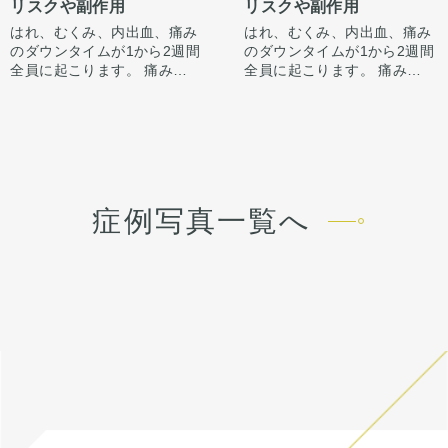
リスクや副作用
リスクや副作用
にも感”が出てしまいバランス
っきりさせる施術です。
が整わないことがございま
はれ、むくみ、内出血、痛み
はれ、むくみ、内出血、痛み
す。
のダウンタイムが1から2週間
のダウンタイムが1から2週間
今回は鼻中隔延長で鼻先含め
全員に起こります。 痛みは3
全員に起こります。 痛みは3
整えています。
から4日は痛み止めを飲んで
から4日は痛み止めを飲んで
骨切り幅寄せと小鼻縮小もす
生活。 1週間くらいすると押
生活。 1週間くらいすると押
ることで、正面からの印象も
さえると痛い程度になりま
さえると痛い程度になりま
すっきり整えています。
す。内出血は平均2週間くら
す。内出血は平均2週間くら
いで目立たなくなります。 稀
いで目立たなくなります。 稀
に感染がありますが、そのよ
に感染がありますが、そのよ
うな際は責任を持って当院で
うな際は責任を持って当院で
症例写真一覧へ
治療します。 仕上がりには個
治療します。 仕上がりには個
人差があるので、手術を受け
人差があるので、手術を受け
た人全員がこの写真の様な変
た人全員がこの写真の様な変
化をするわけではありません
化をするわけではありません
のでご注意下さい。 カウンセ
のでご注意下さい。 カウンセ
リングにて診察させていただ
リングにて診察させていただ
いた上でその方一人一人の状
いた上でその方一人一人の状
態をふまえて、治療法をご提
態をふまえて、治療法をご提
案します。
案します。