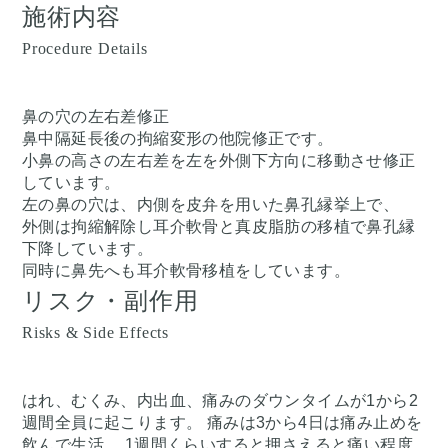
施術内容
Procedure Details
鼻の穴の左右差修正
鼻中隔延長後の拘縮変形の他院修正です。
小鼻の高さの左右差を左を外側下方向に移動させ修正
しています。
左の鼻の穴は、内側を皮弁を用いた鼻孔縁挙上で、
外側は拘縮解除し耳介軟骨と真皮脂肪の移植で鼻孔縁
下降しています。
同時に鼻先へも耳介軟骨移植をしています。
リスク・副作用
Risks & Side Effects
はれ、むくみ、内出血、痛みのダウンタイムが1から2
週間全員に起こります。 痛みは3から4日は痛み止めを
飲んで生活。 1週間くらいすると押さえると痛い程度