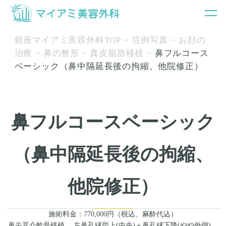
銀座マイアミ美容外科TOP
症例写真
お顔の
治療
鼻の整形
真皮脂肪移植
鼻フルコース
ベーシック（鼻中隔延長後の拘縮、他院修正）
鼻フルコースベーシック
（鼻中隔延長後の拘縮、
他院修正）
施術料金：770,000円（税込、麻酔代込）
鼻尖耳介軟骨移植 、左鼻孔縁挙上(中央)＋鼻孔縁下降(やや外側)、