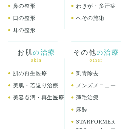
鼻の整形
わきが・多汗症
口の整形
へその施術
耳の整形
お肌
治療
その他
治療
の
の
skin
other
肌の再生医療
刺青除去
美肌・若返り治療
メンズメニュー
美容点滴・再生医療
薄毛治療
麻酔
STARFORMER