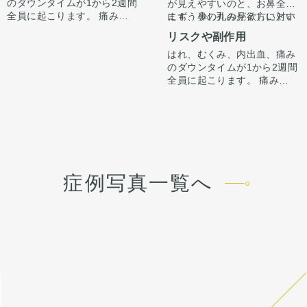
同時に傾きも修正していま
のダウンタイムが1から2週間
が見えやすいのと、お鼻全体
す。
全員に起こります。 痛みは3
にもう少し丸みが欲しいとい
まず、鼻の孔の見え方に対す
から4日は痛み止めを飲んで
う希望でした。
るアプローチとして、以前鼻
リスクや副作用
生活。 1週間くらいすると押
中隔延長をされていたので、
はれ、むくみ、内出血、痛み
さえると痛い程度になりま
延長軟骨は触らずに鼻翼軟骨
全体的に丸みを出して柔らか
のダウンタイムが1から2週間
す。内出血は平均2週間くら
を鼻先が下向きになるように
い印象にするために、鼻先に
全員に起こります。 痛みは3
いで目立たなくなります。 稀
縫合しなおしました。また鼻
真皮脂肪移植、鼻翼の上のく
から4日は痛み止めを飲んで
に感染がありますが、そのよ
の孔を出来るだけ見えにくく
びれの部分に耳介軟骨移植を
生活。 1週間くらいすると押
うな際は責任を持って当院で
するために鼻孔縁下降も追加
しました。
さえると痛い程度になりま
治療します。 仕上がりには個
しています。
す。内出血は平均2週間くら
人差があるので、手術を受け
いで目立たなくなります。 稀
た人全員がこの写真の様な変
に感染がありますが、そのよ
化をするわけではありません
うな際は責任を持って当院で
のでご注意下さい。 カウンセ
症例写真一覧へ
治療します。 仕上がりには個
リングにて診察させていただ
人差があるので、手術を受け
いた上でその方一人一人の状
た人全員がこの写真の様な変
態をふまえて、治療法をご提
化をするわけではありません
案します。
のでご注意下さい。 カウンセ
リングにて診察させていただ
いた上でその方一人一人の状
態をふまえて、治療法をご提
案します。