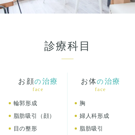
診療科目
お顔
治療
お体
治療
の
の
face
face
輪郭形成
胸
脂肪吸引（顔）
婦人科形成
目の整形
脂肪吸引