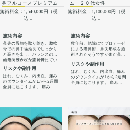
鼻フルコースプレミアム
ム ２０代女性
施術料金：
1,540,000円（税
施術料金：
1,100,000円（税
込...
込...
施術内容
施術内容
鼻先の異物を取り除き、肋軟
数年前、他院にてプロテーゼ
骨での鼻中隔延長でしっかり
による隆鼻術、鼻尖形成を施
と高さを出し、バランスのと
術されたそうですがまだ鼻が
れた洗練された忘れ鼻に
施術はオープン法で行ってい
丸い感じがするというお悩み
リスクや副作用
『鼻先〜鼻先の低さが悩み。
ます。鼻柱に傷がつき、赤み
でご来院されました。
リスクや副作用
オステオポールを抜去して、
がでますが、3ヶ月〜半年ほ
術前は鼻筋の高さに対して、
はれ、むくみ、内出血、痛み
はれ、むくみ、内出血、痛み
しっかり高さを出したい。』
どで色味は抜けて目立ちづら
手術後1ヶ月でスッキリして
鼻先が低い状態でした。
のダウンタイムが1から2週間
のダウンタイムが1から2週間
というお悩みで受診されまし
くなってきます。
いますが、ここからよりスッ
鼻先が鼻筋に比べて低いとお
全員に起こります。 痛みは3
全員に起こります。 痛みは3
た。
キリし、半年ほどで完成とな
鼻を横顔で見たときに少し立
から4日は痛み止めを飲んで
から4日は痛み止めを飲んで
オステオポールは大鼻翼軟骨
ります。
体感が控えめな印象がありま
生活。 1週間くらいすると押
生活。 1週間くらいすると押
を押し込んで沈んでおり、軟
鼻柱の傷もまだ赤みはありま
した。
さえると痛い程度になりま
さえると痛い程度になりま
骨が少し変形していました。
すが、3ヶ月〜半年ほどで色
鼻背部は人工物の除去を希望
す。内出血は平均2週間くら
す。内出血は平均2週間くら
オステオポールを抜去し、肋
は抜けて目立ちづらくなりま
されたので、プロテーゼ抜去
いで目立たなくなります。 稀
いで目立たなくなります。 稀
軟骨を用いて鼻中隔延長を行
す。
しつつ、真皮脂肪移植で高さ
に感染がありますが、そのよ
に感染がありますが、そのよ
い、しっかりと高いベースを
を保ちました。
うな際は責任を持って当院で
うな際は責任を持って当院で
作りました。
また鼻筋の太さを改善するた
治療します。 仕上がりには個