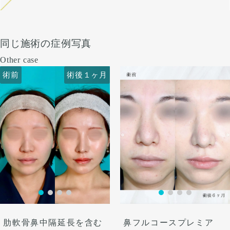
同じ施術の症例写真
Other case
術前
術後１ヶ月
術前
術後１ヶ月
肋軟骨鼻中隔延長を含む
鼻フルコースプレミア