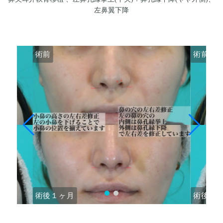
左鼻翼下降
術前
術前
術後１ヶ月
術後１