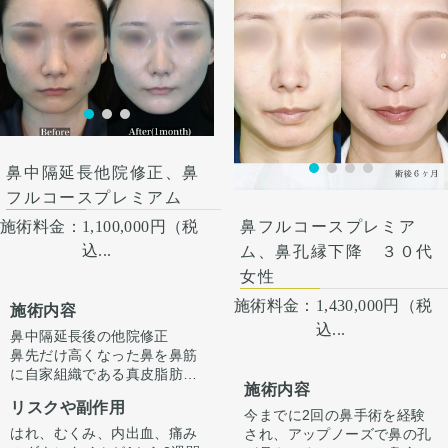
治療します。 仕上がりには個
鼻先の皮膚がオステオポール
めに幅寄せ骨切りを行いまし
人差があるので、手術を受け
人差があるので、手術を受け
で薄くなっていたため、
た。
た人全員がこの写真の様な変
た人全員がこの写真の様な変
onlayの耳介軟骨の上に真皮
鼻尖部は鼻中隔延長、鼻尖形
化をするわけではありません
化をするわけではありません
脂肪をのせることで柔らか
成、耳介軟骨移植で鼻背部か
のでご注意下さい。 カウンセ
のでご注意下さい。 カウンセ
く、鼻先の高さをだしまし
ら続くように高さを出しまし
リングにて診察させていただ
リングにて診察させていただ
た。
た。
いた上でその方一人一人の状
いた上でその方一人一人の状
ハンプ削りとプロテーゼに
バランスが整い、立体感が出
態をふまえて、治療法をご提
態をふまえて、治療法をご提
て、鼻筋が鼻先にかけて自然
ました。
案します。
案します。
だけどしっかりした高さにな
鼻中隔延長他院修正、鼻
るように調整しました。
鼻骨幅寄せ骨切りも行い、鼻
フルコースプレミアム
筋のラインをスッキリとさせ
施術料金：
1,100,000円（税
鼻フルコースプレミア
ました。
込...
ム、鼻孔縁下降 ３０代
鼻柱を下げることでACRが整
い、鼻唇角がマイルドになる
女性
ことで口元の突出感も改善し
施術料金：
1,430,000円（税
ました。
施術内容
込...
鼻中隔延長後の他院修正
鼻先だけ高くなった鼻を鼻筋
に自家組織である真皮脂肪を
施術内容
移植し、鼻先の移植軟骨を減
リスクや副作用
量することでラインを整えて
今までに2回の鼻手術を経験
います。
はれ、むくみ、内出血、痛み
され、アップノーズで鼻の孔