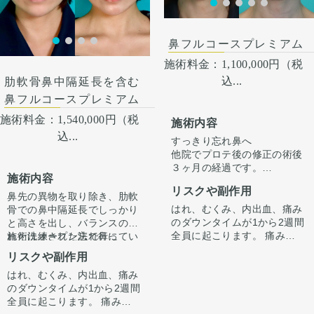
術後３ヶ月
鼻フルコースプレミアム
施術料金：
1,100,000円（税
込...
肋軟骨鼻中隔延長を含む
鼻フルコースプレミアム
施術料金：
1,540,000円（税
施術内容
込...
すっきり忘れ鼻へ
他院でプロテ後の修正の術後
３ヶ月の経過です。
施術内容
ただ高さを出すだけでは”いか
リスクや副作用
にも感”が出てしまいバランス
鼻先の異物を取り除き、肋軟
が整わないことがございま
はれ、むくみ、内出血、痛み
骨での鼻中隔延長でしっかり
す。
のダウンタイムが1から2週間
と高さを出し、バランスのと
今回は鼻中隔延長で鼻先含め
全員に起こります。 痛みは3
れた洗練された忘れ鼻に
施術はオープン法で行ってい
整えています。
から4日は痛み止めを飲んで
『鼻先〜鼻先の低さが悩み。
ます。鼻柱に傷がつき、赤み
リスクや副作用
骨切り幅寄せと小鼻縮小もす
生活。 1週間くらいすると押
オステオポールを抜去して、
がでますが、3ヶ月〜半年ほ
ることで、正面からの印象も
はれ、むくみ、内出血、痛み
さえると痛い程度になりま
しっかり高さを出したい。』
どで色味は抜けて目立ちづら
手術後1ヶ月でスッキリして
すっきり整えています。
のダウンタイムが1から2週間
す。内出血は平均2週間くら
というお悩みで受診されまし
くなってきます。
いますが、ここからよりスッ
全員に起こります。 痛みは3
いで目立たなくなります。 稀
た。
キリし、半年ほどで完成とな