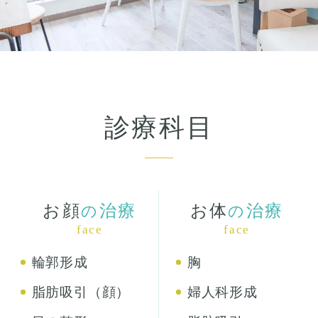
診療科目
お顔
治療
お体
治療
の
の
face
face
輪郭形成
胸
脂肪吸引（顔）
婦人科形成