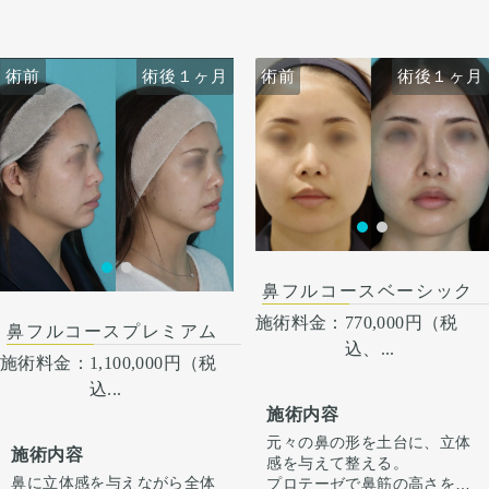
から4日は痛み止めを飲んで
に感染がありますが、そのよ
オステオポールは大鼻翼軟骨
ります。
生活。 1週間くらいすると押
うな際は責任を持って当院で
を押し込んで沈んでおり、軟
鼻柱の傷もまだ赤みはありま
さえると痛い程度になりま
治療します。 仕上がりには個
骨が少し変形していました。
すが、3ヶ月〜半年ほどで色
す。内出血は平均2週間くら
人差があるので、手術を受け
オステオポールを抜去し、肋
は抜けて目立ちづらくなりま
術前
術前
術後１ヶ月
術後１ヶ月
術前
術前
術後１ヶ月
術後１ヶ月
いで目立たなくなります。 稀
た人全員がこの写真の様な変
軟骨を用いて鼻中隔延長を行
す。
に感染がありますが、そのよ
化をするわけではありません
い、しっかりと高いベースを
うな際は責任を持って当院で
のでご注意下さい。 カウンセ
作りました。
治療します。 仕上がりには個
リングにて診察させていただ
鼻先の皮膚がオステオポール
人差があるので、手術を受け
いた上でその方一人一人の状
で薄くなっていたため、
た人全員がこの写真の様な変
態をふまえて、治療法をご提
onlayの耳介軟骨の上に真皮
化をするわけではありません
案します。
脂肪をのせることで柔らか
のでご注意下さい。 カウンセ
く、鼻先の高さをだしまし
リングにて診察させていただ
た。
いた上でその方一人一人の状
ハンプ削りとプロテーゼに
鼻フルコースベーシック
態をふまえて、治療法をご提
て、鼻筋が鼻先にかけて自然
案します。
だけどしっかりした高さにな
施術料金：
770,000円（税
鼻フルコースプレミアム
るように調整しました。
込、...
鼻骨幅寄せ骨切りも行い、鼻
施術料金：
1,100,000円（税
筋のラインをスッキリとさせ
込...
ました。
施術内容
鼻柱を下げることでACRが整
い、鼻唇角がマイルドになる
元々の鼻の形を土台に、立体
施術内容
ことで口元の突出感も改善し
感を与えて整える。
ました。
鼻に立体感を与えながら全体
プロテーゼで鼻筋の高さを出