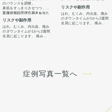
のバランスを調整。
しつつ、鼻尖形成＋耳介軟骨
リスクや副作用
鼻筋をすっきりさせつつ、鼻
移植で鼻先を自然にに整えま
先は自然に下げて高さも出し
正面では顔の中心がきゅっと
した。
はれ、むくみ、内出血、痛み
ました。
引き締まり、横顔では鼻筋か
正面では鼻筋に立体感がで
のダウンタイムが1から2週間
リスクや副作用
ら鼻先へのラインが美しく整
て、下からのアングルでは鼻
全員に起こります。 痛みは3
はれ、むくみ、内出血、痛み
いました。
尖の丸みが少なくなり鼻孔の
から4日は痛み止めを飲んで
のダウンタイムが1から2週間
形が整っています。
生活。 1週間くらいすると押
全員に起こります。 痛みは3
さえると痛い程度になりま
から4日は痛み止めを飲んで
す。内出血は平均2週間くら
生活。 1週間くらいすると押
いで目立たなくなります。 稀
さえると痛い程度になりま
に感染がありますが、そのよ
す。内出血は平均2週間くら
うな際は責任を持って当院で
いで目立たなくなります。 稀
治療します。 仕上がりには個
に感染がありますが、そのよ
人差があるので、手術を受け
うな際は責任を持って当院で
た人全員がこの写真の様な変
症例写真一覧へ
治療します。 仕上がりには個
化をするわけではありません
人差があるので、手術を受け
のでご注意下さい。 カウンセ
た人全員がこの写真の様な変
リングにて診察させていただ
化をするわけではありません
いた上でその方一人一人の状
のでご注意下さい。 カウンセ
態をふまえて、治療法をご提
リングにて診察させていただ
案します。
いた上でその方一人一人の状
態をふまえて、治療法をご提