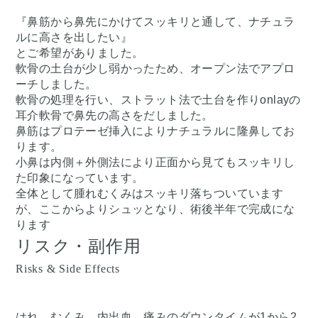
『鼻筋から鼻先にかけてスッキリと通して、ナチュラ
ルに高さを出したい』
とご希望がありました。
軟骨の土台が少し弱かったため、オープン法でアプロ
ーチしました。
軟骨の処理を行い、ストラット法で土台を作りonlayの
耳介軟骨で鼻先の高さをだしました。
鼻筋はプロテーゼ挿入によりナチュラルに隆鼻してお
ります。
小鼻は内側＋外側法により正面から見てもスッキリし
た印象になっています。
全体として腫れむくみはスッキリ落ちついています
が、ここからよりシュッとなり、術後半年で完成にな
ります
リスク・副作用
Risks & Side Effects
はれ、むくみ、内出血、痛みのダウンタイムが1から2