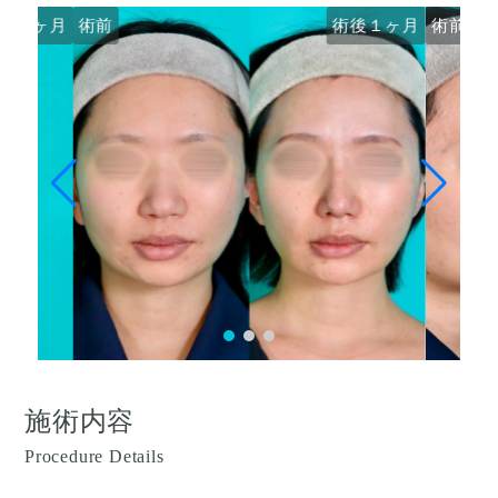
後１ヶ月
術前
術後１ヶ月
術前
施術内容
Procedure Details