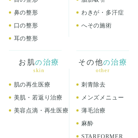
鼻の整形
わきが・多汗症
口の整形
へその施術
耳の整形
お肌
治療
その他
治療
の
の
skin
other
肌の再生医療
刺青除去
美肌・若返り治療
メンズメニュー
美容点滴・再生医療
薄毛治療
麻酔
STARFORMER