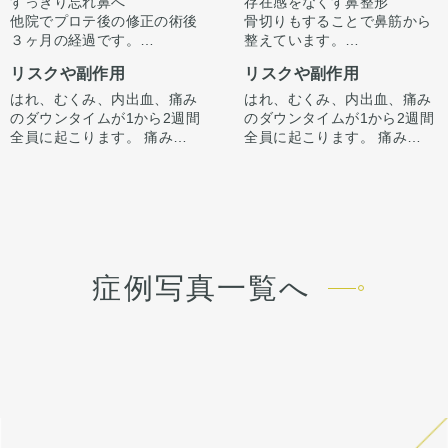
すっきり忘れ鼻へ
存在感をなくす鼻整形
他院でプロテ後の修正の術後
骨切りもすることで鼻筋から
３ヶ月の経過です。
整えています。
ただ高さを出すだけでは”いか
正面から見た時に全体的にす
リスクや副作用
リスクや副作用
にも感”が出てしまいバランス
っきりさせる施術です。
が整わないことがございま
はれ、むくみ、内出血、痛み
はれ、むくみ、内出血、痛み
す。
のダウンタイムが1から2週間
のダウンタイムが1から2週間
今回は鼻中隔延長で鼻先含め
全員に起こります。 痛みは3
全員に起こります。 痛みは3
整えています。
から4日は痛み止めを飲んで
から4日は痛み止めを飲んで
骨切り幅寄せと小鼻縮小もす
生活。 1週間くらいすると押
生活。 1週間くらいすると押
ることで、正面からの印象も
さえると痛い程度になりま
さえると痛い程度になりま
すっきり整えています。
す。内出血は平均2週間くら
す。内出血は平均2週間くら
いで目立たなくなります。 稀
いで目立たなくなります。 稀
に感染がありますが、そのよ
に感染がありますが、そのよ
うな際は責任を持って当院で
うな際は責任を持って当院で
症例写真一覧へ
治療します。 仕上がりには個
治療します。 仕上がりには個
人差があるので、手術を受け
人差があるので、手術を受け
た人全員がこの写真の様な変
た人全員がこの写真の様な変
化をするわけではありません
化をするわけではありません
のでご注意下さい。 カウンセ
のでご注意下さい。 カウンセ
リングにて診察させていただ
リングにて診察させていただ
いた上でその方一人一人の状
いた上でその方一人一人の状
態をふまえて、治療法をご提
態をふまえて、治療法をご提
案します。
案します。