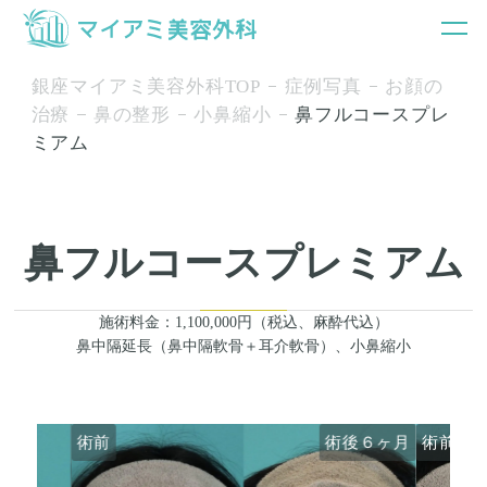
銀座マイアミ美容外科TOP
症例写真
お顔の
治療
鼻の整形
小鼻縮小
鼻フルコースプレ
ミアム
鼻フルコースプレミアム
施術料金：1,100,000円（税込、麻酔代込）
鼻中隔延長（鼻中隔軟骨＋耳介軟骨）、小鼻縮小
術前
術後６ヶ月
術前