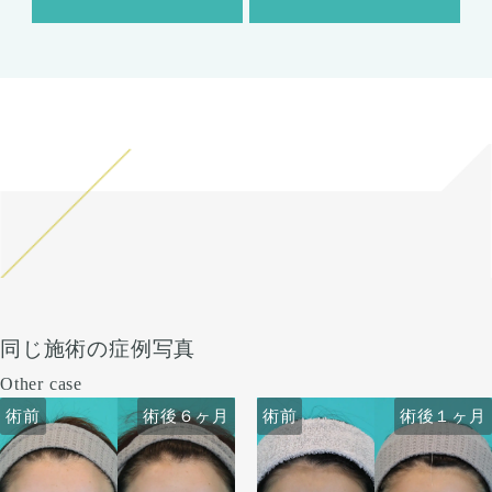
同じ施術の症例写真
Other case
術前
術前
術後６ヶ月
術前
術前
術後６ヶ月
術後１ヶ月