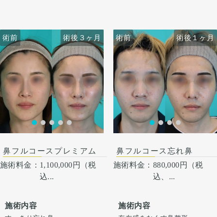
小鼻は内側法で内側に丸みを
から4日は痛み止めを飲んで
から4日は痛み止めを飲んで
作るように縮小し、外側への
生活。 1週間くらいすると押
生活。 1週間くらいすると押
広がりを改善させています。
さえると痛い程度になりま
さえると痛い程度になりま
す。内出血は平均2週間くら
す。内出血は平均2週間くら
術前
術前
術後３ヶ月
術前
術前
術後３ヶ月
術後１ヶ月
いで目立たなくなります。 稀
いで目立たなくなります。 稀
に感染がありますが、そのよ
に感染がありますが、そのよ
うな際は責任を持って当院で
うな際は責任を持って当院で
治療します。 仕上がりには個
治療します。 仕上がりには個
人差があるので、手術を受け
人差があるので、手術を受け
た人全員がこの写真の様な変
た人全員がこの写真の様な変
化をするわけではありません
化をするわけではありません
のでご注意下さい。 カウンセ
のでご注意下さい。 カウンセ
リングにて診察させていただ
リングにて診察させていただ
いた上でその方一人一人の状
いた上でその方一人一人の状
術後１ヶ月
態をふまえて、治療法をご提
態をふまえて、治療法をご提
案します。
案します
鼻フルコースプレミアム
鼻フルコース忘れ鼻
施術料金：
1,100,000円（税
施術料金：
880,000円（税
込...
込、...
施術内容
施術内容