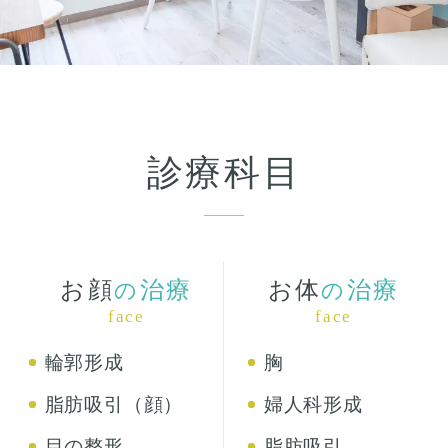
診療科目
お顔
治療
お体
治療
の
の
face
face
輪郭形成
胸
脂肪吸引（顔）
婦人科形成
目の整形
脂肪吸引