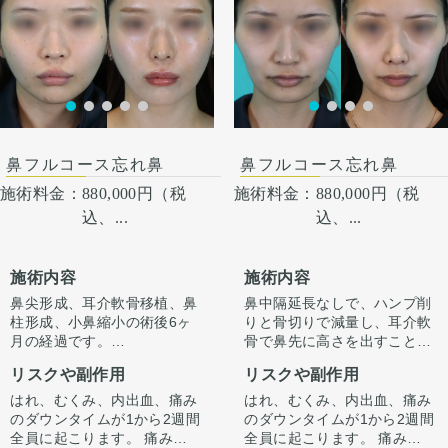
術後１ヶ月
鼻フルコース忘れ鼻
鼻フルコース忘れ鼻
施術料金：
880,000円（税
施術料金：
880,000円（税
込、...
込、...
施術内容
施術内容
鼻尖形成、耳介軟骨移植、鼻
鼻中隔延長なしで、ハンプ削
柱形成、小鼻縮小の術後6ヶ
りと骨切りで減量し、耳介軟
月の経過です。
骨で鼻先に高さを出すことで
今回はハンプ削りは行わず、
ラインを整えています。
リスクや副作用
リスクや副作用
ストラット＋耳介軟骨移植で
正面から見たときもすっきり
鼻先に高さを出し、ハンプの
するよう整えています。
はれ、むくみ、内出血、痛み
はれ、むくみ、内出血、痛み
尾側に粉砕軟骨をいれ横から
のダウンタイムが1から2週間
のダウンタイムが1から2週間
のラインを整えています。
全員に起こります。 痛みは3
全員に起こります。 痛みは3