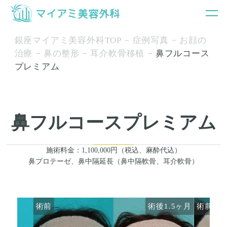
銀座マイアミ美容外科TOP
症例写真
お顔の
治療
鼻の整形
耳介軟骨移植
鼻フルコース
プレミアム
鼻フルコースプレミアム
施術料金：1,100,000円（税込、麻酔代込）
鼻プロテーゼ、鼻中隔延長（鼻中隔軟骨、耳介軟骨）
術前
術後1.5ヶ月
術前