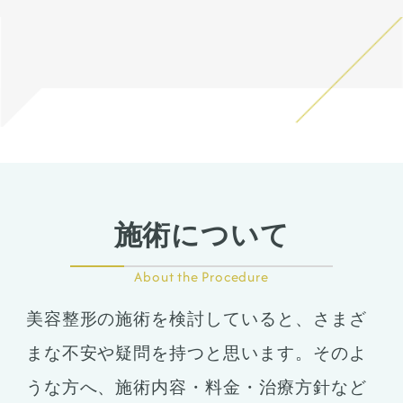
いた上でその方一人一人の状
ハンプ削りとプロテーゼに
態をふまえて、治療法をご提
て、鼻筋が鼻先にかけて自然
案します。
だけどしっかりした高さにな
るように調整しました。
鼻骨幅寄せ骨切りも行い、鼻
筋のラインをスッキリとさせ
ました。
鼻柱を下げることでACRが整
い、鼻唇角がマイルドになる
ことで口元の突出感も改善し
ました。
施術について
About the Procedure
美容整形の施術を検討していると、さまざ
まな不安や疑問を持つと思います。そのよ
うな方へ、施術内容・料金・治療方針など