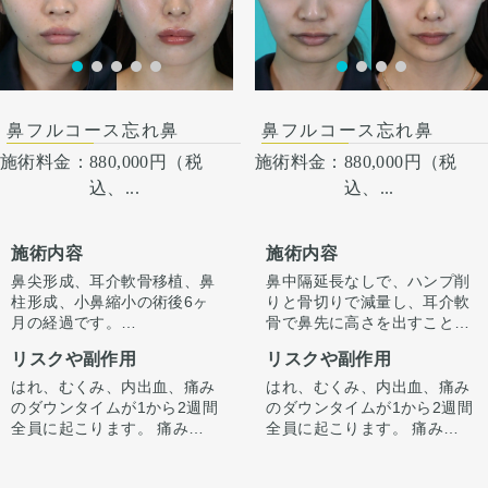
術後１ヶ月
鼻フルコース忘れ鼻
鼻フルコース忘れ鼻
施術料金：
880,000円（税
施術料金：
880,000円（税
込、...
込、...
施術内容
施術内容
鼻尖形成、耳介軟骨移植、鼻
鼻中隔延長なしで、ハンプ削
柱形成、小鼻縮小の術後6ヶ
りと骨切りで減量し、耳介軟
月の経過です。
骨で鼻先に高さを出すことで
今回はハンプ削りは行わず、
ラインを整えています。
リスクや副作用
リスクや副作用
ストラット＋耳介軟骨移植で
正面から見たときもすっきり
鼻先に高さを出し、ハンプの
するよう整えています。
はれ、むくみ、内出血、痛み
はれ、むくみ、内出血、痛み
尾側に粉砕軟骨をいれ横から
のダウンタイムが1から2週間
のダウンタイムが1から2週間
のラインを整えています。
全員に起こります。 痛みは3
全員に起こります。 痛みは3
小鼻は内側法で内側に丸みを
から4日は痛み止めを飲んで
から4日は痛み止めを飲んで
作るように縮小し、外側への
生活。 1週間くらいすると押
生活。 1週間くらいすると押