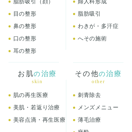
脂肪吸引（顔）
婦人科形成
目の整形
脂肪吸引
鼻の整形
わきが・多汗症
口の整形
へその施術
耳の整形
お肌
治療
その他
治療
の
の
skin
other
肌の再生医療
刺青除去
美肌・若返り治療
メンズメニュー
美容点滴・再生医療
薄毛治療