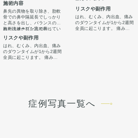
施術内容
正面から見た時に全体的にす
リスクや副作用
っきりさせる施術です。
鼻先の異物を取り除き、肋軟
はれ、むくみ、内出血、痛み
骨での鼻中隔延長でしっかり
のダウンタイムが1から2週間
と高さを出し、バランスのと
全員に起こります。 痛みは3
れた洗練された忘れ鼻に
施術はオープン法で行ってい
から4日は痛み止めを飲んで
『鼻先〜鼻先の低さが悩み。
ます。鼻柱に傷がつき、赤み
リスクや副作用
生活。 1週間くらいすると押
オステオポールを抜去して、
がでますが、3ヶ月〜半年ほ
はれ、むくみ、内出血、痛み
さえると痛い程度になりま
しっかり高さを出したい。』
どで色味は抜けて目立ちづら
手術後1ヶ月でスッキリして
のダウンタイムが1から2週間
す。内出血は平均2週間くら
というお悩みで受診されまし
くなってきます。
いますが、ここからよりスッ
全員に起こります。 痛みは3
いで目立たなくなります。 稀
た。
キリし、半年ほどで完成とな
から4日は痛み止めを飲んで
に感染がありますが、そのよ
オステオポールは大鼻翼軟骨
ります。
生活。 1週間くらいすると押
うな際は責任を持って当院で
を押し込んで沈んでおり、軟
鼻柱の傷もまだ赤みはありま
さえると痛い程度になりま
治療します。 仕上がりには個
骨が少し変形していました。
すが、3ヶ月〜半年ほどで色
す。内出血は平均2週間くら
人差があるので、手術を受け
オステオポールを抜去し、肋
は抜けて目立ちづらくなりま
いで目立たなくなります。 稀
た人全員がこの写真の様な変
軟骨を用いて鼻中隔延長を行
す。
に感染がありますが、そのよ
化をするわけではありません
い、しっかりと高いベースを
うな際は責任を持って当院で
のでご注意下さい。 カウンセ
作りました。
症例写真一覧へ
治療します。 仕上がりには個
リングにて診察させていただ
鼻先の皮膚がオステオポール
人差があるので、手術を受け
いた上でその方一人一人の状
で薄くなっていたため、
た人全員がこの写真の様な変
態をふまえて、治療法をご提
onlayの耳介軟骨の上に真皮
化をするわけではありません
案します。
脂肪をのせることで柔らか
のでご注意下さい。 カウンセ
く、鼻先の高さをだしまし
リングにて診察させていただ
た。