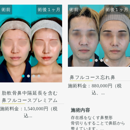
広がりを改善させています。
さえると痛い程度になりま
さえると痛い程度になりま
す。内出血は平均2週間くら
す。内出血は平均2週間くら
術前
術前
術後１ヶ月
術前
術前
術後１ヶ月
術後１ヶ月
いで目立たなくなります。 稀
いで目立たなくなります。 稀
に感染がありますが、そのよ
に感染がありますが、そのよ
うな際は責任を持って当院で
うな際は責任を持って当院で
治療します。 仕上がりには個
治療します。 仕上がりには個
人差があるので、手術を受け
人差があるので、手術を受け
た人全員がこの写真の様な変
た人全員がこの写真の様な変
化をするわけではありません
化をするわけではありません
のでご注意下さい。 カウンセ
のでご注意下さい。 カウンセ
リングにて診察させていただ
リングにて診察させていただ
いた上でその方一人一人の状
いた上でその方一人一人の状
術後１ヶ月
態をふまえて、治療法をご提
態をふまえて、治療法をご提
案します。
案します
鼻フルコース忘れ鼻
施術料金：
880,000円（税
込、...
肋軟骨鼻中隔延長を含む
鼻フルコースプレミアム
施術料金：
1,540,000円（税
施術内容
込...
存在感をなくす鼻整形
骨切りもすることで鼻筋から
整えています。