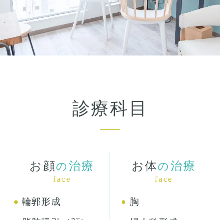
診療科目
お顔
治療
お体
治療
の
の
face
face
輪郭形成
胸