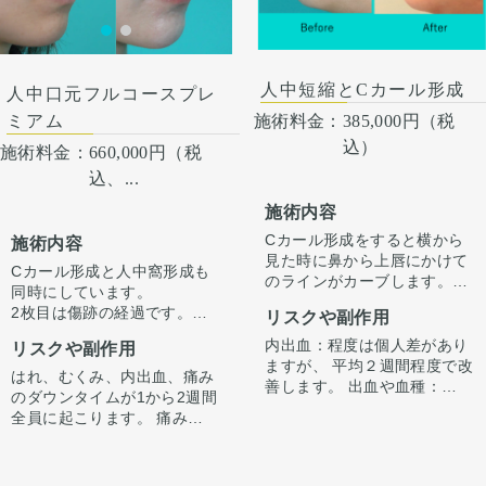
術後４ヶ月
人中短縮とCカール形成
人中口元フルコースプレ
ミアム
施術料金：
385,000円（税
込）
施術料金：
660,000円（税
込、...
施術内容
Cカール形成をすると横から
施術内容
見た時に鼻から上唇にかけて
Cカール形成と人中窩形成も
のラインがカーブします。ま
同時にしています。
っすぐな人中よりも、すこし
2枚目は傷跡の経過です。傷
リスクや副作用
カーブした人中の方が短く可
は確実に残りますが、筋肉処
愛らしく見えます。口輪筋を
内出血：程度は個人差があり
リスクや副作用
置もすることでなるべく目立
操作することによって自然な
ますが、 平均２週間程度で改
ちにくいようにしています。
はれ、むくみ、内出血、痛み
カーブを作成するように心が
善します。 出血や血種：極ま
のダウンタイムが1から2週間
けています。
れに起こります。追加で処置
全員に起こります。 痛みは3
が必要になります。 腫れ、浮
から4日は痛み止めを飲んで
腫み:1から2週間程度で改善
生活。 1週間くらいすると押
します。 稀に月の単位で続く
さえると痛い程度になりま