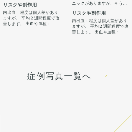
ルというのは鼻から唇にかけ
ニックがありますが、そうす
リスクや副作用
ての角度を鋭角にする方法
ると不自然な仕上がりになっ
で、口輪筋を操作して行いま
内出血：程度は個人差があり
リスクや副作用
てしまうので、人中短縮は鼻
す。鼻柱をすこし下げる様な
ますが、 平均２週間程度で改
と口の境目のところを切開し
内出血：程度は個人差があり
仕上げにすることも可能で、
善します。 出血や血種：極ま
て行う方がよいと考えていま
ますが、 平均２週間程度で改
このかたの様に人中を短くす
れに起こります。追加で処置
す。このかたの場合は、土手
善します。 出血や血種：極ま
るとともに立体的に美しい人
が必要になります。 腫れ、浮
部分に切り込みをいれられて
れに起こります。追加で処置
中を作成できます。
腫み:1から2週間程度で改善
しまったか、その部分の縫合
が必要になります。 腫れ、浮
します。 稀に月の単位で続く
がよくなかったために傷跡の
腫み:1から2週間程度で改善
こともあります。 痛み：痛み
目立ちと鼻の下に溝みたいに
します。 稀に月の単位で続く
止めを内服して暮らせる程度
窪みがついてしまっていまし
こともあります。 痛み：痛み
です。7日程で楽になり、押
た。傷跡を綺麗に切除し直し
止めを内服して暮らせる程度
えたら痛い程度。 感染：ごく
て、窪み部分に口輪筋でボリ
です。7日程で楽になり、押
症例写真一覧へ
稀に、細菌感染がおこること
ュームをつけ丁寧に縫合する
えたら痛い程度。 感染：ごく
もあります。その際は、抗生
ことで傷跡修正をしていま
稀に、細菌感染がおこること
剤の投与や洗浄をすることが
す。
もあります。その際は、抗生
必要になる場合があります。
剤の投与や洗浄をすることが
傷跡は半年くらいピンク色で
必要になる場合があります。
すが、その後白から肌色に変
他院修正の場合は、通常の手
化します。
術よりもダウンタイムが強く
でたり長くなったりすること
もあります。傷跡は半年くら
いピンク色でその後白から肌