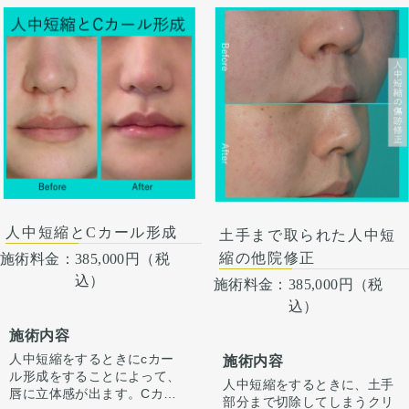
こともあります。 痛み：痛み
す。内出血は平均2週間くら
止めを内服して暮らせる程度
いで目立たなくなります。 稀
です。7日程で楽になり、押
に感染がありますが、そのよ
えたら痛い程度。 感染：ごく
うな際は責任を持って当院で
稀に、細菌感染がおこること
治療します。 仕上がりには個
もあります。その際は、抗生
人差があるので、手術を受け
剤の投与や洗浄をすることが
た人全員がこの写真の様な変
必要になる場合があります。
化をするわけではありません
傷跡は半年くらいピンク色で
のでご注意下さい。 カウンセ
すが、その後白から肌色に変
リングにて診察させていただ
化します。唇のつっぱり感が
いた上でその方一人一人の状
１から3ヶ月程度出ることが
態をふまえて、治療法をご提
あります。体質で傷跡が目立
案します。
つかたもまれにいらっしゃい
人中短縮とCカール形成
土手まで取られた人中短
ます。
縮の他院修正
施術料金：
385,000円（税
込）
施術料金：
385,000円（税
込）
施術内容
人中短縮をするときにcカー
施術内容
ル形成をすることによって、
人中短縮をするときに、土手
唇に立体感が出ます。Cカー
部分まで切除してしまうクリ