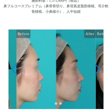
施術料金：1,375,000円（税込）
鼻フルコースプレミアム（鼻骨骨切り、鼻背真皮脂肪移植、耳介軟
骨移植、小鼻縮小）、人中短縮
Before
After
Before