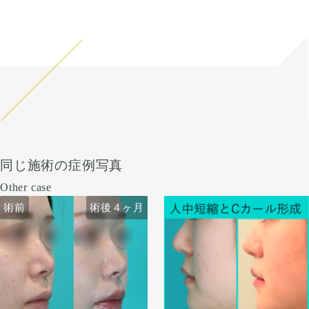
同じ施術の症例写真
Other case
術前
術後４ヶ月
術前