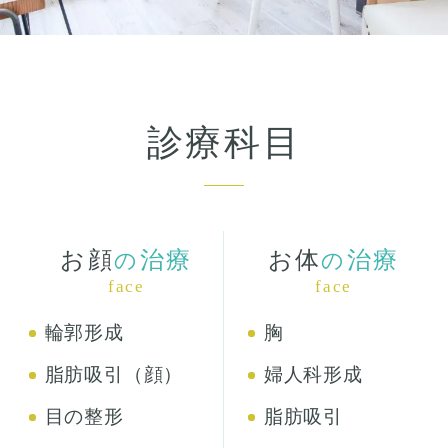
診療科目
お顔
治療
お体
治療
の
の
face
face
輪郭形成
胸
脂肪吸引（顔）
婦人科形成
目の整形
脂肪吸引