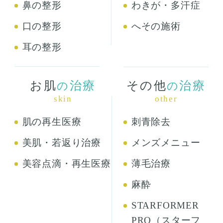
鼻の整形
わきが・多汗症
口の整形
へその施術
耳の整形
お肌
治療
その他
治療
の
の
skin
other
肌の再生医療
刺青除去
美肌・若返り治療
メンズメニュー
美容点滴・再生医療
薄毛治療
麻酔
STARFORMER
PRO（スターフ