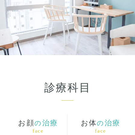
診療科目
お顔
治療
お体
治療
の
の
face
face