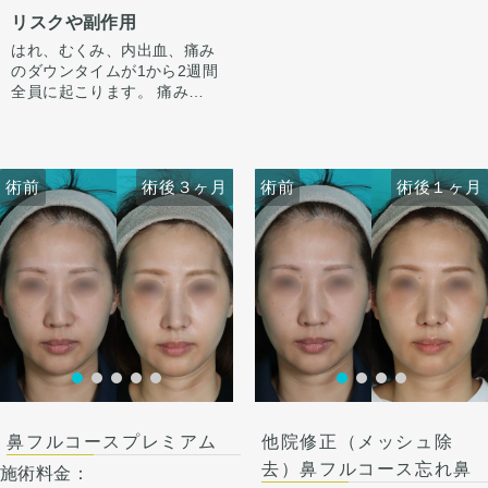
小と骨切りを行うこととしま
す。内出血は平均2週間くら
『鼻先〜鼻先の低さが悩み。
ます。鼻柱に傷がつき、赤み
リスクや副作用
した。
いで目立たなくなります。 脂
オステオポールを抜去して、
がでますが、3ヶ月〜半年ほ
肪を吸ったところは1から3ヶ
はれ、むくみ、内出血、痛み
しっかり高さを出したい。』
どで色味は抜けて目立ちづら
手術後1ヶ月でスッキリして
月ツッパリ感がでます。ツッ
のダウンタイムが1から2週間
というお悩みで受診されまし
くなってきます。
いますが、ここからよりスッ
パリ感が出ても動かして大丈
全員に起こります。 痛みは3
た。
キリし、半年ほどで完成とな
夫です。 稀に感染があります
から4日は痛み止めを飲んで
オステオポールは大鼻翼軟骨
ります。
が、そのような際は責任を持
生活。 1週間くらいすると押
を押し込んで沈んでおり、軟
鼻柱の傷もまだ赤みはありま
って当院で治療します。 仕上
さえると痛い程度になりま
骨が少し変形していました。
すが、3ヶ月〜半年ほどで色
がりには個人差があるので、
す。内出血は平均2週間くら
オステオポールを抜去し、肋
は抜けて目立ちづらくなりま
術前
術前
術後３ヶ月
術前
術前
術後３ヶ月
術後１ヶ月
手術を受けた人全員がこの写
いで目立たなくなります。 稀
軟骨を用いて鼻中隔延長を行
す。
真の様な変化をするわけでは
に感染がありますが、そのよ
い、しっかりと高いベースを
ありませんのでご注意下さ
うな際は責任を持って当院で
作りました。
い。 カウンセリングにて、診
治療します。 仕上がりには個
鼻先の皮膚がオステオポール
察させていただいた上でその
人差があるので、手術を受け
で薄くなっていたため、
方一人一人の状態をふまえ
た人全員がこの写真の様な変
onlayの耳介軟骨の上に真皮
て、治療法をご提案します。
化をするわけではありません
脂肪をのせることで柔らか
のでご注意下さい。 カウンセ
く、鼻先の高さをだしまし
リングにて診察させていただ
た。
いた上でその方一人一人の状
ハンプ削りとプロテーゼに
術後１ヶ月
態をふまえて、治療法をご提
て、鼻筋が鼻先にかけて自然
案します。
だけどしっかりした高さにな
鼻フルコースプレミアム
他院修正（メッシュ除
るように調整しました。
鼻骨幅寄せ骨切りも行い、鼻
去）鼻フルコース忘れ鼻
施術料金：
筋のラインをスッキリとさせ