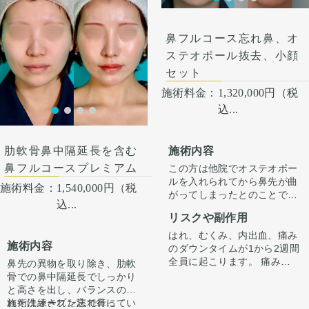
鼻フルコース忘れ鼻、オ
ステオポール抜去、小顔
セット
施術料金：
1,320,000円（税
込...
施術内容
肋軟骨鼻中隔延長を含む
鼻フルコースプレミアム
この方は他院でオステオポー
ルを入れられてから鼻先が曲
施術料金：
1,540,000円（税
がってしまったとのことで来
込...
院されました。
リスクや副作用
また左鼻孔の傷のひきつれも
あり、全体的にコンパクトに
はれ、むくみ、内出血、痛み
施術内容
したいとのご希望がありまし
のダウンタイムが1から2週間
た。
全員に起こります。 痛みは3
鼻先の異物を取り除き、肋軟
そこでオステオポールを除去
から4日は痛み止めを飲んで
骨での鼻中隔延長でしっかり
し、歪んだ鼻翼軟骨を修正し
生活。 1週間くらいすると押
と高さを出し、バランスのと
て、軟骨に入れ替え、小鼻縮
さえると痛い程度になりま
れた洗練された忘れ鼻に
施術はオープン法で行ってい