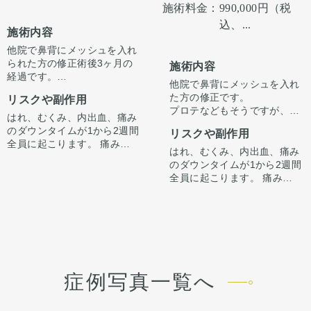
施術料金：
990,000円（税
ました。
込、...
鼻柱を下げることでACRが整
施術内容
い、鼻唇角がマイルドになる
他院で鼻背にメッシュを入れ
ことで口元の突出感も改善し
られた方の修正術後3ヶ月の
ました。
施術内容
経過です。
他院で鼻背にメッシュを入れ
プロテなどもそうですが、鼻
た方の修正です。
リスクや副作用
筋に異物を入れて高さを出す
プロテなどもそうですが、鼻
のは施術的には難しくありま
はれ、むくみ、内出血、痛み
筋に異物を入れて高さを出す
せんが、バランスをみて施術
のダウンタイムが1から2週間
リスクや副作用
のは施術的には難しくありま
をしないと鼻先だけ引く見え
全員に起こります。 痛みは3
せんが、バランスをみて施術
はれ、むくみ、内出血、痛み
てしまうことがございます。
から4日は痛み止めを飲んで
をしないと鼻先だけ引く見え
のダウンタイムが1から2週間
今回は異物を除去し、鼻中隔
生活。 1週間くらいすると押
てしまうことがございます。
全員に起こります。 痛みは3
延長はせず、ハンプ削り、ス
さえると痛い程度になりま
今回は異物を除去し、鼻中隔
から4日は痛み止めを飲んで
トラット＋鼻尖への耳介軟骨
す。内出血は平均2週間くら
延長はせず、ハンプ削り、ス
生活。 1週間くらいすると押
移植で横からラインを整えて
いで目立たなくなります。 稀
トラット＋鼻尖への耳介軟骨
さえると痛い程度になりま
います。
に感染がありますが、そのよ
移植で横からラインを整えて
す。内出血は平均2週間くら
同時に骨切り幅寄せで正面か
うな際は責任を持って当院で
います。
いで目立たなくなります。 稀
らの鼻筋も整えています。
治療します。 仕上がりには個
同時に骨切り幅寄せで正面か
に感染がありますが、そのよ
人差があるので、手術を受け
らの鼻筋も整えています。
うな際は責任を持って当院で
た人全員がこの写真の様な変
症例写真一覧へ
治療します。 仕上がりには個
化をするわけではありません
人差があるので、手術を受け
のでご注意下さい。 カウンセ
た人全員がこの写真の様な変