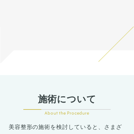
リングにて診察させていただ
化をするわけではありません
いた上でその方一人一人の状
のでご注意下さい。 カウンセ
態をふまえて、治療法をご提
リングにて診察させていただ
案します。
いた上でその方一人一人の状
態をふまえて、治療法をご提
案します。
施術について
About the Procedure
美容整形の施術を検討していると、さまざ