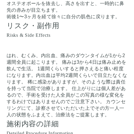
オステオポールを抜去し、高さを出すと、一時的に鼻
先の赤みが目立ちます。
術後1〜3ヶ月を経て徐々に自分の肌色に戻ります。
リスク・副作用
Risks & Side Effects
はれ、むくみ、内出血、痛みのダウンタイムが1から2
週間全員に起こります。 痛みは3から4日は痛み止めを
飲んで生活。 1週間くらいすると押さえると痛い程度
になります。内出血は平均2週間くらいで目立たなくな
ります。 稀に感染がありますが、そのような際は責任
を持って当院で治療します。 仕上がりには個人差があ
るので、手術を受けた人全員がこの写真の様な変化を
するわけではありませんのでご注意下さい。 カウンセ
リングにて、診察させていただいた上でその方一人一
人の状態をふまえて、治療法をご提案します。
施術内容の詳細
Detailed Procedure Information