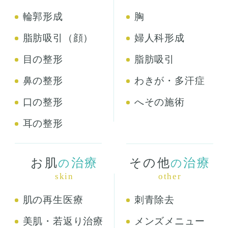
輪郭形成
胸
脂肪吸引（顔）
婦人科形成
目の整形
脂肪吸引
鼻の整形
わきが・多汗症
口の整形
へその施術
耳の整形
お肌
治療
その他
治療
の
の
skin
other
肌の再生医療
刺青除去
美肌・若返り治療
メンズメニュー