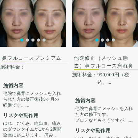
作りました。
い。 カウンセリングにて、診
治療します。 仕上がりには個
鼻先の皮膚がオステオポール
察させていただいた上でその
人差があるので、手術を受け
で薄くなっていたため、
方一人一人の状態をふまえ
た人全員がこの写真の様な変
onlayの耳介軟骨の上に真皮
て、治療法をご提案します。
化をするわけではありません
脂肪をのせることで柔らか
のでご注意下さい。 カウンセ
く、鼻先の高さをだしまし
リングにて診察させていただ
た。
いた上でその方一人一人の状
ハンプ削りとプロテーゼに
術後１ヶ月
態をふまえて、治療法をご提
て、鼻筋が鼻先にかけて自然
案します。
だけどしっかりした高さにな
鼻フルコースプレミアム
他院修正（メッシュ除
るように調整しました。
鼻骨幅寄せ骨切りも行い、鼻
去）鼻フルコース忘れ鼻
施術料金：
筋のラインをスッキリとさせ
施術料金：
990,000円（税
ました。
込、...
鼻柱を下げることでACRが整
施術内容
い、鼻唇角がマイルドになる
他院で鼻背にメッシュを入れ
ことで口元の突出感も改善し
られた方の修正術後3ヶ月の
ました。
施術内容
経過です。
他院で鼻背にメッシュを入れ
プロテなどもそうですが、鼻
た方の修正です。
リスクや副作用
筋に異物を入れて高さを出す
プロテなどもそうですが、鼻
のは施術的には難しくありま
はれ、むくみ、内出血、痛み
筋に異物を入れて高さを出す
せんが、バランスをみて施術
のダウンタイムが1から2週間
リスクや副作用
のは施術的には難しくありま
をしないと鼻先だけ引く見え
全員に起こります。 痛みは3
せんが、バランスをみて施術