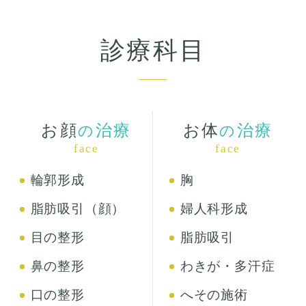
診療科目
お顔
治療
お体
治療
の
の
face
face
輪郭形成
胸
脂肪吸引（顔）
婦人科形成
目の整形
脂肪吸引
鼻の整形
わきが・多汗症
口の整形
へその施術