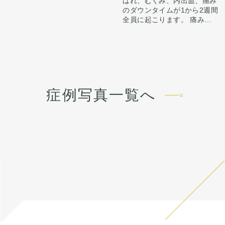
はれ、むくみ、内出血、痛み
てしまうことがございます。
から4日は痛み止めを飲んで
をしないと鼻先だけ引く見え
のダウンタイムが1から2週間
今回は異物を除去し、鼻中隔
生活。 1週間くらいすると押
てしまうことがございます。
全員に起こります。 痛みは3
延長はせず、ハンプ削り、ス
さえると痛い程度になりま
今回は異物を除去し、鼻中隔
から4日は痛み止めを飲んで
トラット＋鼻尖への耳介軟骨
す。内出血は平均2週間くら
延長はせず、ハンプ削り、ス
生活。 1週間くらいすると押
移植で横からラインを整えて
いで目立たなくなります。 稀
トラット＋鼻尖への耳介軟骨
さえると痛い程度になりま
います。
に感染がありますが、そのよ
移植で横からラインを整えて
す。内出血は平均2週間くら
同時に骨切り幅寄せで正面か
うな際は責任を持って当院で
います。
いで目立たなくなります。 稀
らの鼻筋も整えています。
治療します。 仕上がりには個
同時に骨切り幅寄せで正面か
に感染がありますが、そのよ
人差があるので、手術を受け
らの鼻筋も整えています。
うな際は責任を持って当院で
た人全員がこの写真の様な変
症例写真一覧へ
治療します。 仕上がりには個
化をするわけではありません
人差があるので、手術を受け
のでご注意下さい。 カウンセ
た人全員がこの写真の様な変
リングにて診察させていただ
化をするわけではありません
いた上でその方一人一人の状
のでご注意下さい。 カウンセ
態をふまえて、治療法をご提
リングにて診察させていただ
案します。
いた上でその方一人一人の状
態をふまえて、治療法をご提
案します。