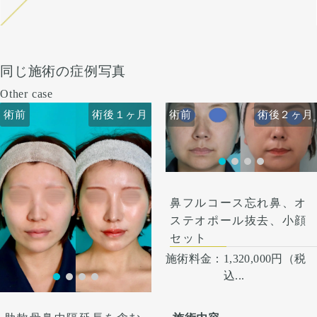
同じ施術の症例写真
Other case
術前
術前
術後１ヶ月
術後２ヶ月
術前
術前
術後１ヶ月
術後２ヶ月
鼻フルコース忘れ鼻、オ
ステオポール抜去、小顔
セット
施術料金：
1,320,000円（税
込...