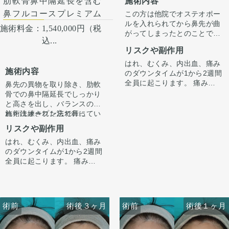
施術内容
肋軟骨鼻中隔延長を含む
鼻フルコースプレミアム
この方は他院でオステオポー
ルを入れられてから鼻先が曲
施術料金：
1,540,000円（税
がってしまったとのことで来
込...
院されました。
リスクや副作用
また左鼻孔の傷のひきつれも
あり、全体的にコンパクトに
はれ、むくみ、内出血、痛み
施術内容
したいとのご希望がありまし
のダウンタイムが1から2週間
た。
全員に起こります。 痛みは3
鼻先の異物を取り除き、肋軟
そこでオステオポールを除去
から4日は痛み止めを飲んで
骨での鼻中隔延長でしっかり
し、歪んだ鼻翼軟骨を修正し
生活。 1週間くらいすると押
と高さを出し、バランスのと
て、軟骨に入れ替え、小鼻縮
さえると痛い程度になりま
れた洗練された忘れ鼻に
施術はオープン法で行ってい
小と骨切りを行うこととしま
す。内出血は平均2週間くら
『鼻先〜鼻先の低さが悩み。
ます。鼻柱に傷がつき、赤み
リスクや副作用
した。
いで目立たなくなります。 脂
オステオポールを抜去して、
がでますが、3ヶ月〜半年ほ
肪を吸ったところは1から3ヶ
はれ、むくみ、内出血、痛み
しっかり高さを出したい。』
どで色味は抜けて目立ちづら
手術後1ヶ月でスッキリして
月ツッパリ感がでます。ツッ
のダウンタイムが1から2週間
というお悩みで受診されまし
くなってきます。
いますが、ここからよりスッ
パリ感が出ても動かして大丈
全員に起こります。 痛みは3
た。
キリし、半年ほどで完成とな
夫です。 稀に感染があります
から4日は痛み止めを飲んで
オステオポールは大鼻翼軟骨
ります。
が、そのような際は責任を持
生活。 1週間くらいすると押
を押し込んで沈んでおり、軟
鼻柱の傷もまだ赤みはありま
って当院で治療します。 仕上
さえると痛い程度になりま
骨が少し変形していました。
すが、3ヶ月〜半年ほどで色
がりには個人差があるので、
す。内出血は平均2週間くら
オステオポールを抜去し、肋
は抜けて目立ちづらくなりま
術前
術前
術後３ヶ月
術前
術前
術後３ヶ月
術後１ヶ月
手術を受けた人全員がこの写
いで目立たなくなります。 稀
軟骨を用いて鼻中隔延長を行
す。
真の様な変化をするわけでは
に感染がありますが、そのよ
い、しっかりと高いベースを
ありませんのでご注意下さ
うな際は責任を持って当院で