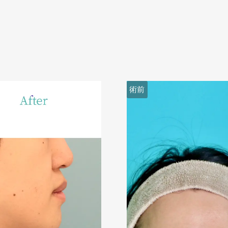
術後４ヶ月
術前