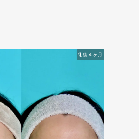
術後４ヶ月
術前