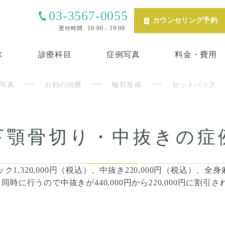
03-3567-0055
カウンセリング予約
10:00 - 19:00
受付時間
ス
診療科目
症例写真
料金・費用
写真
お顔の治療
輪郭形成
セットバック
下顎骨切り・中抜きの症
,320,000円（税込）、中抜き220,000円（税込）、全身麻
時に行うので中抜きが440,000円から220,000円に割引