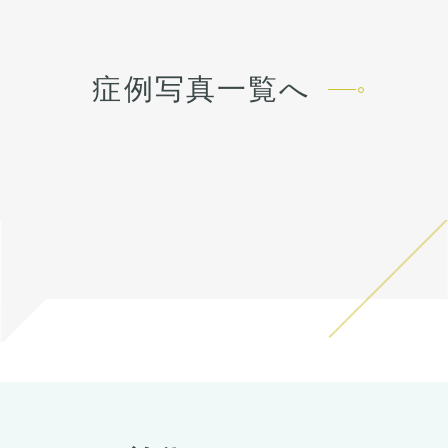
す。 内出血は平均2週間くら
す。 内出血は平均2週間くら
の長さ自体も今より短く、ス
ことができます。
の長さ自体も今より短く、ス
ことができます。
いで目立たなくなります。 顎
いで目立たなくなります。 顎
ッキリとしてきます。
ッキリとしてきます。
先や下唇の痺れが出ることが
先や下唇の痺れが出ることが
あります。多くは通常1ヶ月
あります。多くは通常1ヶ月
症例写真一覧へ
以内に改善します。 稀に感染
以内に改善します。 稀に感染
がありますが、そのような際
がありますが、そのような際
は責任を持って当院で治療し
は責任を持って当院で治療し
ます。 仕上がりには個人差が
ます。 仕上がりには個人差が
あるので、手術を受けた人全
あるので、手術を受けた人全
員がこの写真の様な変化をす
員がこの写真の様な変化をす
るわけではありませんのでご
るわけではありませんのでご
注意下さい。 カウンセリング
注意下さい。 カウンセリング
にて、診察させていただいた
にて、診察させていただいた
上でその方一人一人の状態を
上でその方一人一人の状態を
ふまえて、治療法をご提案し
ふまえて、治療法をご提案し
ます。
ます。