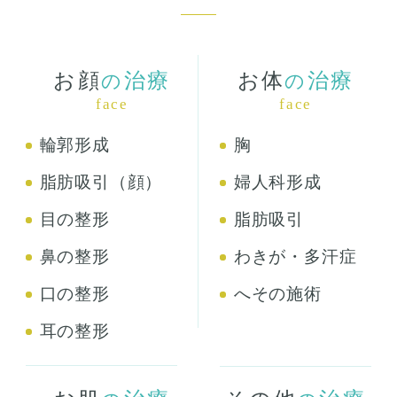
お顔
治療
お体
治療
の
の
face
face
輪郭形成
胸
脂肪吸引（顔）
婦人科形成
目の整形
脂肪吸引
鼻の整形
わきが・多汗症
口の整形
へその施術
耳の整形