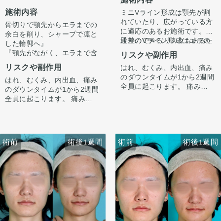
施術内容
ミニVライン形成は顎先が割
れていたり、広がっている方
骨切りで顎先からエラまでの
に適応のあるお施術です。
余白を削り、シャープで凛と
通常のVライン形成はエラの
段差のできるリスクもあるた
した輪郭へ』
部位まで骨切りをするのに対
め適応に限りはございます
『顎先がながく、エラまで含
リスクや副作用
し、ミニVラインではあくま
が、適応が合えば通常のVラ
めて輪郭が四角い印象なのが
リスクや副作用
はれ、むくみ、内出血、痛み
で顎先のみの骨切り顎先のみ
イン形成より侵襲は少なくで
コンプレックス。余白を全体
のダウンタイムが1から2週間
細くするお施術です。
きる施術です。
はれ、むくみ、内出血、痛み
的に無くしてシャープな輪郭
顎先は自然な範囲内で、しっ
全員に起こります。 痛みは3
同時に中抜きやオトガイ形成
のダウンタイムが1から2週間
にしたい。』
かりと短くというご本人様の
から4日は痛み止めを飲んで
も追加することで顎先を短く
全員に起こります。 痛みは3
というお悩みで受診されまし
ご希望に沿うよう骨を切除さ
生活。1週間くらいすると押
したり前に出したりすること
から4日は痛み止めを飲んで
た。
せていただきました。
エラは内巻きのタイプであっ
さえると痛い程度になりま
も可能です。
生活。1週間くらいすると押
顎先からエラにかけた下顎体
たため、正面からみたエラの
す。 内出血は平均2週間くら
さえると痛い程度になりま
部、および下顎骨角部（エ
余白はそこまで変化ないです
いで目立たなくなります。 顎
す。 内出血は平均2週間くら
ラ）を骨切りにて切除しまし
が、下顎体部〜オトガイの骨
手術前に撮像したCTデータを
術前
術後1週間
術前
術後1週間
先や下唇の痺れが出ることが
いで目立たなくなります。 顎
た。この方は若干内巻きタイ
切りによってシャープな印象
元に、ご本人様と打ち合わせ
あります。多くは通常1ヶ月
先や下唇の痺れが出ることが
プのエラでした。
になっています。
をし、3Dモデルを作成し、骨
以内に改善します。 稀に感染
あります。多くは通常1ヶ月
下顎体部〜エラまでの骨切り
切りラインを手術前に想定
術後3ヶ月で腫れも引いてき
がありますが、そのような際
以内に改善します。 稀に感染
によって、四角い輪郭がシャ
し、その通り切除致しまし
て輪郭に変化が出ています
は責任を持って当院で治療し
がありますが、そのような際
ープになり、スッキリと洗練
た。
が、まだ腫れが残っている時
ます。 仕上がりには個人差が
は責任を持って当院で治療し
された印象になりました。
期です。
あるので、手術を受けた人全
ます。 仕上がりには個人差が
ここからもっとスッキリして
員がこの写真の様な変化をす
あるので、手術を受けた人全
術後半年で完成します。
るわけではありませんのでご
員がこの写真の様な変化をす