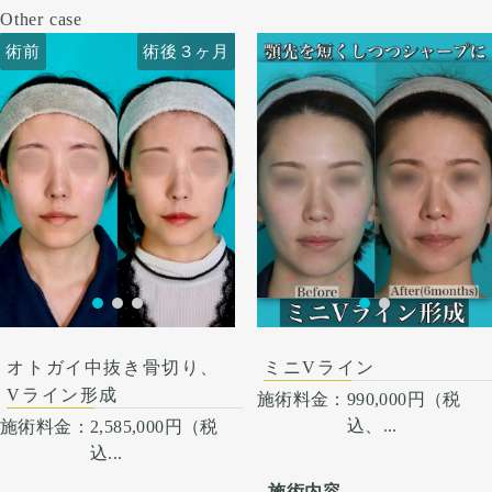
Other case
術前
術前
術後３ヶ月
術後６ヶ月
術前
術後３ヶ月
オトガイ中抜き骨切り、
ミニVライン
Vライン形成
施術料金：
990,000円（税
込、...
施術料金：
2,585,000円（税
込...
施術内容