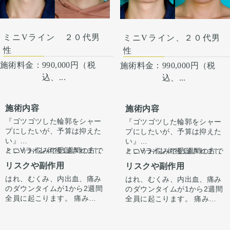
注意下さい。 カウンセリング
るわけではありませんのでご
にて、診察させていただいた
注意下さい。 カウンセリング
上でその方一人一人の状態を
にて、診察させていただいた
ふまえて、治療法をご提案し
ミニVライン ２０代男
ミニVライン、２０代男
上でその方一人一人の状態を
ます。
ふまえて、治療法をご提案し
性
性
ます。
施術料金：
990,000円（税
施術料金：
990,000円（税
込、...
込、...
施術内容
施術内容
『ゴツゴツした輪郭をシャー
『ゴツゴツした輪郭をシャー
プにしたいが、予算は抑えた
プにしたいが、予算は抑えた
い』
い』
というお悩みで受診されまし
ミニVライン術後1週間の方で
というお悩みで受診されまし
ミニVライン術後1週間の方で
た。
す。
た。
す。
リスクや副作用
リスクや副作用
術後1週間ですのでまだ腫れ
術後1週間ですのでまだ腫れ
はれ、むくみ、内出血、痛み
はれ、むくみ、内出血、痛み
は全体的にありますがそこま
Vライン骨切りもお勧めしま
は全体的にありますがそこま
Vライン骨切りもお勧めしま
のダウンタイムが1から2週間
のダウンタイムが1から2週間
で強く腫れてはいません。
したが、できるだけ予算を抑
で強く腫れてはいません。
したが、できるだけ予算を抑
全員に起こります。 痛みは3
全員に起こります。 痛みは3
ゴツゴツした輪郭はすでにシ
えたいという思いと、1番気
ゴツゴツした輪郭はすでにシ
えたいという思いと、1番気
から4日は痛み止めを飲んで
から4日は痛み止めを飲んで
ャープな印象になっていま
になるのは顎先のゴツゴツし
ミニVラインは、顎先が広い
ャープな印象になっていま
になるのは顎先のゴツゴツし
ミニVラインは、顎先が広い
生活。1週間くらいすると押
生活。1週間くらいすると押
す。
た輪郭とのことでミニVライ
方・顎先が割れている方では
す。
た輪郭とのことでミニVライ
方・顎先が割れている方では
さえると痛い程度になりま
さえると痛い程度になりま
腫れが落ち着いてきますと顎
ン形成を行いました。
特に顎先をシュッと短くする
腫れが落ち着いてきますと顎
ン形成を行いました。
特に顎先をシュッと短くする