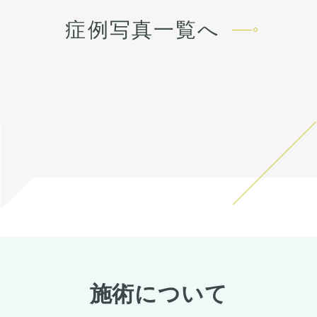
先や下唇の痺れが出ることが
先や下唇の痺れが出ることが
あります。多くは通常1ヶ月
あります。多くは通常1ヶ月
症例写真一覧へ
以内に改善します。 稀に感染
以内に改善します。 稀に感染
がありますが、そのような際
がありますが、そのような際
は責任を持って当院で治療し
は責任を持って当院で治療し
ます。 仕上がりには個人差が
ます。 仕上がりには個人差が
あるので、手術を受けた人全
あるので、手術を受けた人全
員がこの写真の様な変化をす
員がこの写真の様な変化をす
るわけではありませんのでご
るわけではありませんのでご
注意下さい。 カウンセリング
注意下さい。 カウンセリング
にて、診察させていただいた
にて、診察させていただいた
上でその方一人一人の状態を
上でその方一人一人の状態を
ふまえて、治療法をご提案し
ふまえて、治療法をご提案し
ます。
ます。
施術について