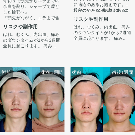
骨切りで顎先からエラまでの
に適応のあるお施術です。
余白を削り、シャープで凛と
通常のVライン形成はエラの
段差のできるリスクもあるた
した輪郭へ』
部位まで骨切りをするのに対
め適応に限りはございます
『顎先がながく、エラまで含
リスクや副作用
し、ミニVラインではあくま
が、適応が合えば通常のVラ
めて輪郭が四角い印象なのが
リスクや副作用
はれ、むくみ、内出血、痛み
で顎先のみの骨切り顎先のみ
イン形成より侵襲は少なくで
コンプレックス。余白を全体
のダウンタイムが1から2週間
細くするお施術です。
きる施術です。
はれ、むくみ、内出血、痛み
的に無くしてシャープな輪郭
顎先は自然な範囲内で、しっ
全員に起こります。 痛みは3
同時に中抜きやオトガイ形成
のダウンタイムが1から2週間
にしたい。』
かりと短くというご本人様の
から4日は痛み止めを飲んで
も追加することで顎先を短く
全員に起こります。 痛みは3
というお悩みで受診されまし
ご希望に沿うよう骨を切除さ
生活。1週間くらいすると押
したり前に出したりすること
から4日は痛み止めを飲んで
た。
せていただきました。
エラは内巻きのタイプであっ
さえると痛い程度になりま
も可能です。
生活。1週間くらいすると押
顎先からエラにかけた下顎体
たため、正面からみたエラの
す。 内出血は平均2週間くら
さえると痛い程度になりま
部、および下顎骨角部（エ
余白はそこまで変化ないです
いで目立たなくなります。 顎
す。 内出血は平均2週間くら
ラ）を骨切りにて切除しまし
が、下顎体部〜オトガイの骨
手術前に撮像したCTデータを
術前
術後1週間
術前
術後1週間
先や下唇の痺れが出ることが
いで目立たなくなります。 顎
た。この方は若干内巻きタイ
切りによってシャープな印象
元に、ご本人様と打ち合わせ
あります。多くは通常1ヶ月
先や下唇の痺れが出ることが
プのエラでした。
になっています。
をし、3Dモデルを作成し、骨
以内に改善します。 稀に感染
あります。多くは通常1ヶ月
下顎体部〜エラまでの骨切り
切りラインを手術前に想定
術後3ヶ月で腫れも引いてき
がありますが、そのような際
以内に改善します。 稀に感染
によって、四角い輪郭がシャ
し、その通り切除致しまし
て輪郭に変化が出ています
は責任を持って当院で治療し
がありますが、そのような際
ープになり、スッキリと洗練
た。
が、まだ腫れが残っている時
ます。 仕上がりには個人差が
は責任を持って当院で治療し
された印象になりました。
期です。
あるので、手術を受けた人全
ます。 仕上がりには個人差が
ここからもっとスッキリして
員がこの写真の様な変化をす
あるので、手術を受けた人全
術後半年で完成します。
るわけではありませんのでご
員がこの写真の様な変化をす
注意下さい。 カウンセリング
るわけではありませんのでご
にて、診察させていただいた
注意下さい。 カウンセリング