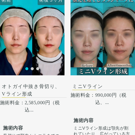
オトガイ中抜き骨切り、
ミニVライン
Vライン形成
施術料金：
990,000円（税
込、...
施術料金：
2,585,000円（税
込...
施術内容
施術内容
ミニVライン形成は顎先が割
れていたり、広がっている方