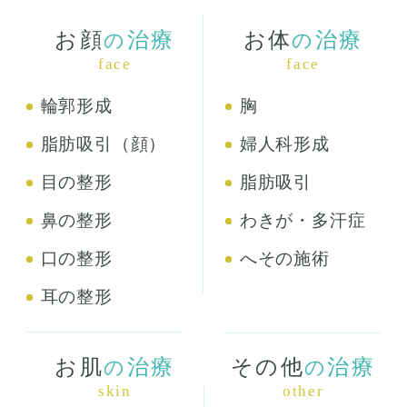
お顔
治療
お体
治療
の
の
face
face
輪郭形成
胸
脂肪吸引（顔）
婦人科形成
目の整形
脂肪吸引
鼻の整形
わきが・多汗症
口の整形
へその施術
耳の整形
お肌
治療
その他
治療
の
の
skin
other