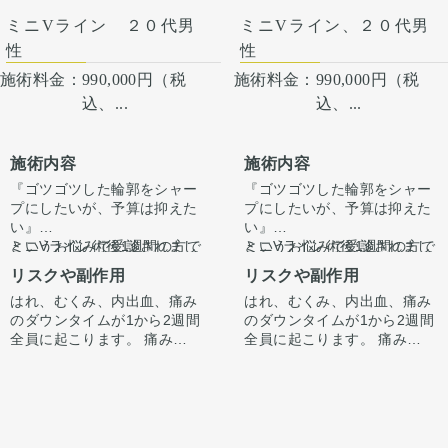
上でその方一人一人の状態を
にて、診察させていただいた
ふまえて、治療法をご提案し
ミニVライン ２０代男
ミニVライン、２０代男
上でその方一人一人の状態を
ます。
ふまえて、治療法をご提案し
性
性
ます。
施術料金：
990,000円（税
施術料金：
990,000円（税
込、...
込、...
施術内容
施術内容
『ゴツゴツした輪郭をシャー
『ゴツゴツした輪郭をシャー
プにしたいが、予算は抑えた
プにしたいが、予算は抑えた
い』
い』
というお悩みで受診されまし
ミニVライン術後1週間の方で
というお悩みで受診されまし
ミニVライン術後1週間の方で
た。
す。
た。
す。
リスクや副作用
リスクや副作用
術後1週間ですのでまだ腫れ
術後1週間ですのでまだ腫れ
はれ、むくみ、内出血、痛み
はれ、むくみ、内出血、痛み
は全体的にありますがそこま
Vライン骨切りもお勧めしま
は全体的にありますがそこま
Vライン骨切りもお勧めしま
のダウンタイムが1から2週間
のダウンタイムが1から2週間
で強く腫れてはいません。
したが、できるだけ予算を抑
で強く腫れてはいません。
したが、できるだけ予算を抑
全員に起こります。 痛みは3
全員に起こります。 痛みは3
ゴツゴツした輪郭はすでにシ
えたいという思いと、1番気
ゴツゴツした輪郭はすでにシ
えたいという思いと、1番気
から4日は痛み止めを飲んで
から4日は痛み止めを飲んで
ャープな印象になっていま
になるのは顎先のゴツゴツし
ミニVラインは、顎先が広い
ャープな印象になっていま
になるのは顎先のゴツゴツし
ミニVラインは、顎先が広い
生活。1週間くらいすると押
生活。1週間くらいすると押
す。
た輪郭とのことでミニVライ
方・顎先が割れている方では
す。
た輪郭とのことでミニVライ
方・顎先が割れている方では
さえると痛い程度になりま
さえると痛い程度になりま
腫れが落ち着いてきますと顎
ン形成を行いました。
特に顎先をシュッと短くする
腫れが落ち着いてきますと顎
ン形成を行いました。
特に顎先をシュッと短くする
す。 内出血は平均2週間くら
す。 内出血は平均2週間くら
の長さ自体も今より短く、ス
ことができます。
の長さ自体も今より短く、ス
ことができます。
いで目立たなくなります。 顎
いで目立たなくなります。 顎
ッキリとしてきます。
ッキリとしてきます。