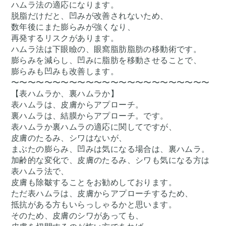
ハムラ法の適応になります。
脱脂だけだと、凹みが改善されないため、
数年後にまた膨らみが強くなり、
再発するリスクがあります。
ハムラ法は下眼瞼の、眼窩脂肪脂肪の移動術です。
膨らみを減らし、凹みに脂肪を移動させることで、
膨らみも凹みも改善します。
〜〜〜〜〜〜〜〜〜〜〜〜〜〜〜〜〜〜〜〜〜〜〜〜
【表ハムラか、裏ハムラか】
表ハムラは、皮膚からアプローチ。
裏ハムラは、結膜からアプローチ。です。
表ハムラか裏ハムラの適応に関してですが、
皮膚のたるみ、シワはないが、
まぶたの膨らみ、凹みは気になる場合は、裏ハムラ。
加齢的な変化で、皮膚のたるみ、シワも気になる方は
表ハムラ法で、
皮膚も除皺することをお勧めしております。
ただ表ハムラは、皮膚からアプローチするため、
抵抗がある方もいらっしゃるかと思います。
そのため、皮膚のシワがあっても、