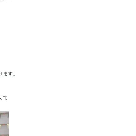
けます。
んて