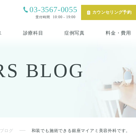
03-3567-0055
カウンセリング予約
10:00 - 19:00
受付時間
ス
診療科目
症例写真
料金・費用
RS
BLOG
ブログ
和装でも施術できる銀座マイアミ美容外科です。