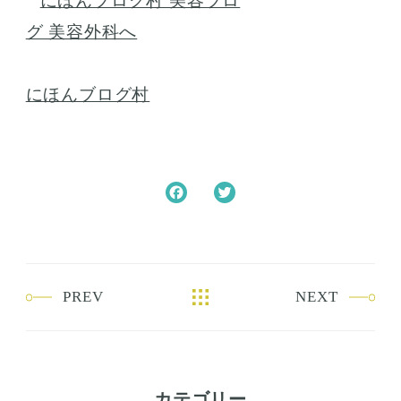
にほんブログ村
F
T
a
w
c
i
e
t
b
t
PREV
NEXT
o
e
o
r
k
カテゴリー