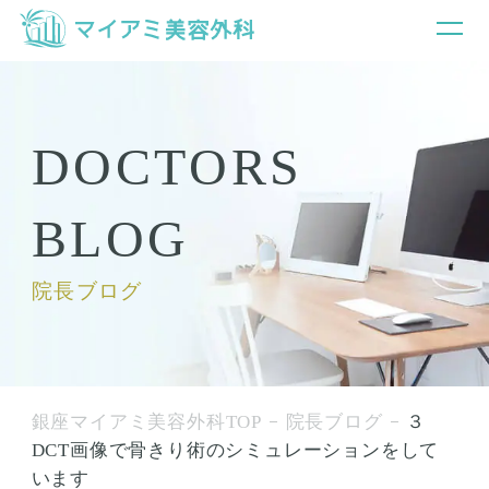
DOCTORS
BLOG
院長ブログ
銀座マイアミ美容外科TOP
院長ブログ
３
DCT画像で骨きり術のシミュレーションをして
います