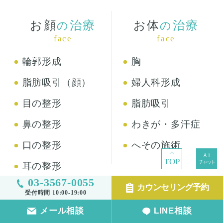
お顔
治療
お体
治療
の
の
face
face
輪郭形成
胸
脂肪吸引（顔）
婦人科形成
目の整形
脂肪吸引
鼻の整形
わきが・多汗症
口の整形
へその施術
TOP
耳の整形
03-3567-0055
カウンセリング予約
受付時間 10:00-19:00
お肌
治療
その他
治療
の
の
メール相談
LINE相談
skin
other