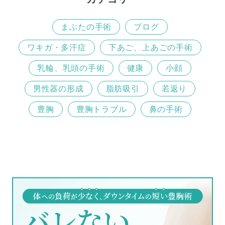
まぶたの手術
ブログ
ワキガ・多汗症
下あご、上あごの手術
乳輪、乳頭の手術
健康
小顔
男性器の形成
脂肪吸引
若返り
豊胸
豊胸トラブル
鼻の手術