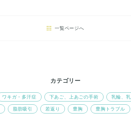
e
t
b
t
o
e
o
r
一覧ページへ
k
カテゴリー
ワキガ・多汗症
下あご、上あごの手術
乳輪、乳
脂肪吸引
若返り
豊胸
豊胸トラブル