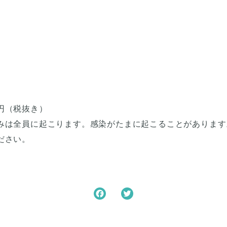
円（税抜き）
みは全員に起こります。感染がたまに起こることがあります
ださい。
F
T
a
w
c
i