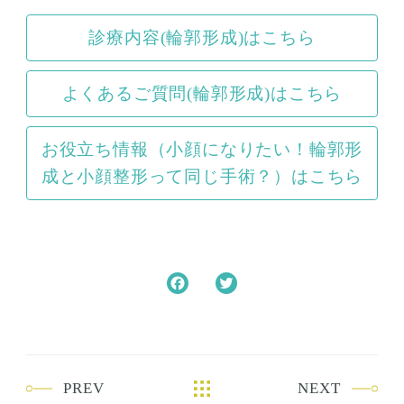
診療内容(輪郭形成)はこちら
よくあるご質問(輪郭形成)はこちら
お役立ち情報（小顔になりたい！輪郭形
成と小顔整形って同じ手術？）はこちら
F
T
a
w
c
i
e
t
b
t
PREV
NEXT
o
e