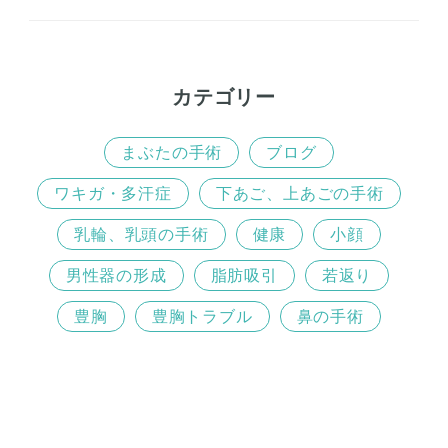
o
r
k
カテゴリー
まぶたの手術
ブログ
ワキガ・多汗症
下あご、上あごの手術
乳輪、乳頭の手術
健康
小顔
男性器の形成
脂肪吸引
若返り
豊胸
豊胸トラブル
鼻の手術