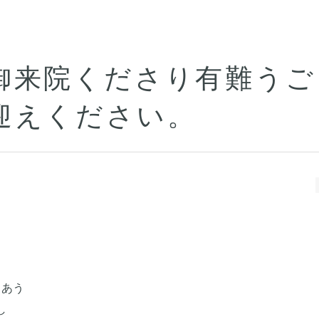
御来院くださり有難うご
迎えください。
。
きあう
し