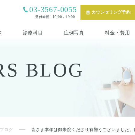
03-3567-0055
カウンセリング予約
10:00 - 19:00
受付時間
ス
診療科目
症例写真
料金・費用
RS
BLOG
ブログ
皆さま本年は御来院くださり有難うございました。