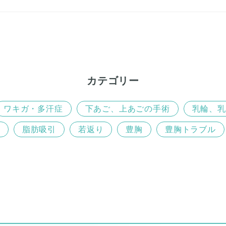
カテゴリー
ワキガ・多汗症
下あご、上あごの手術
乳輪、乳
脂肪吸引
若返り
豊胸
豊胸トラブル