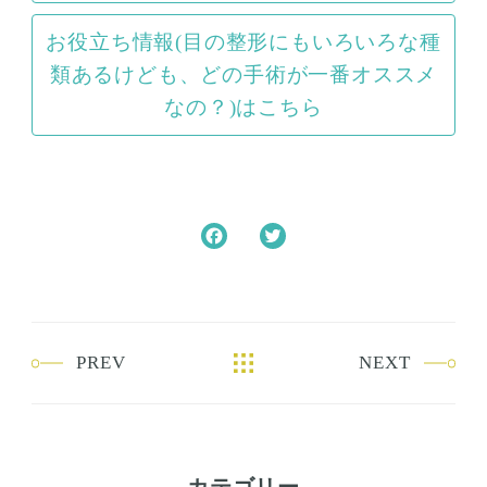
お役立ち情報(目の整形にもいろいろな種
類あるけども、どの手術が一番オススメ
なの？)はこちら
F
T
a
w
c
i
e
t
b
t
PREV
NEXT
o
e
o
r
k