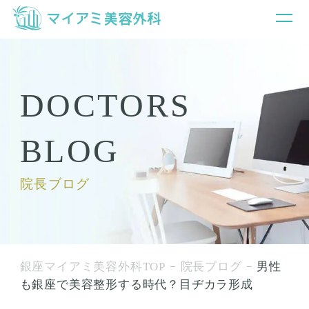
DOCTORS
BLOG
院長ブログ
銀座マイアミ美容外科TOP
院長ブログ
男性
も銀座で美容整形する時代？目ヂカラ形成