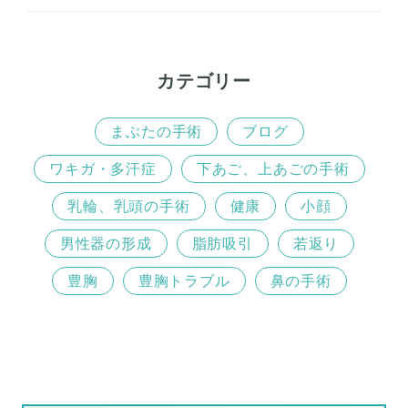
o
r
k
カテゴリー
まぶたの手術
ブログ
ワキガ・多汗症
下あご、上あごの手術
乳輪、乳頭の手術
健康
小顔
男性器の形成
脂肪吸引
若返り
豊胸
豊胸トラブル
鼻の手術