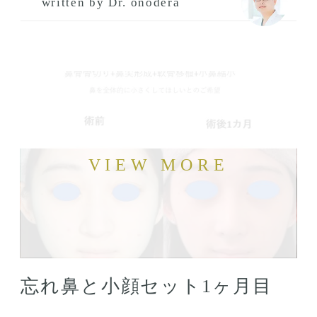
written by Dr. onodera
忘れ鼻と小顔セット1ヶ月目