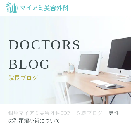
DOCTORS
BLOG
院長ブログ
銀座マイアミ美容外科TOP
院長ブログ
男性
の乳頭縮小術について