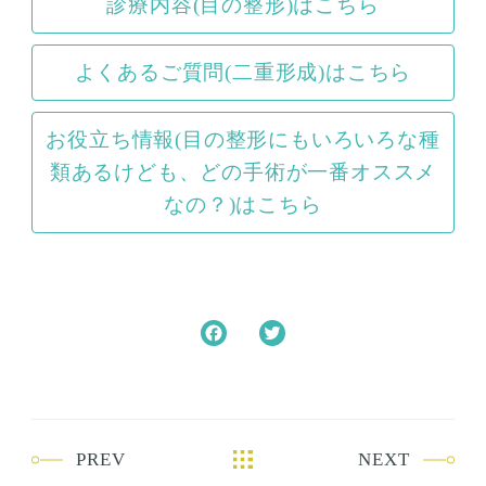
診療内容(目の整形)はこちら
よくあるご質問(二重形成)はこちら
お役立ち情報(目の整形にもいろいろな種
類あるけども、どの手術が一番オススメ
なの？)はこちら
F
T
a
w
c
i
e
t
b
t
PREV
NEXT
o
e