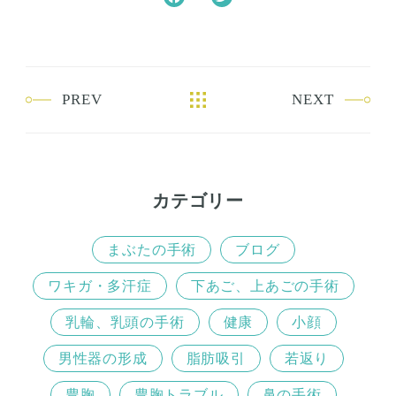
a
w
c
i
e
t
b
t
PREV
NEXT
o
e
o
r
k
カテゴリー
まぶたの手術
ブログ
ワキガ・多汗症
下あご、上あごの手術
乳輪、乳頭の手術
健康
小顔
男性器の形成
脂肪吸引
若返り
豊胸
豊胸トラブル
鼻の手術