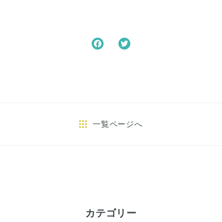
F
T
a
w
c
i
e
t
b
t
o
e
o
r
一覧ページへ
k
カテゴリー