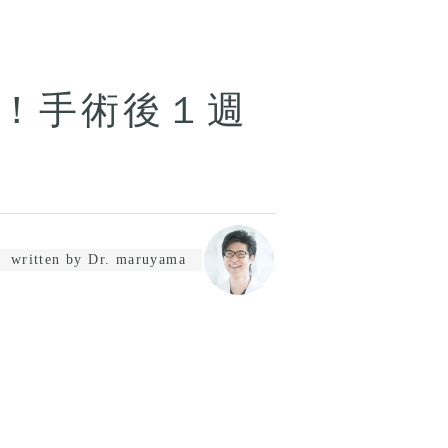
！手術後１週
written by Dr. maruyama