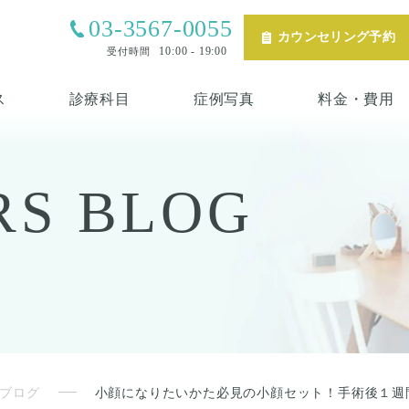
03-3567-0055
カウンセリング予約
10:00 - 19:00
受付時間
ス
診療科目
症例写真
料金・費用
RS
BLOG
ブログ
小顔になりたいかた必見の小顔セット！手術後１週