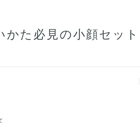
いかた必見の小顔セット
。
て